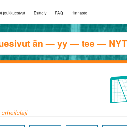
i joukkuesivut
Esittely
FAQ
Hinnasto
uesivut än — yy — tee — NYT
urheilulaji