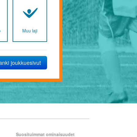
Joukkueen nimi
www-osoite
Junnujoukkue
o
Muu laji
Tytöt
anki joukkuesivut
Ottamalla palvelun käyttöön hyvä
kirjautumiseen, liikennemittauksee
Suosituimmat ominaisuudet