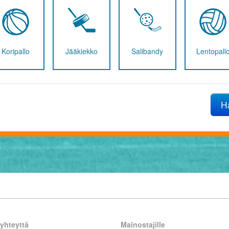
Koripallo
Jääkiekko
Salibandy
Lentopall
H
yhteyttä
Mainostajille