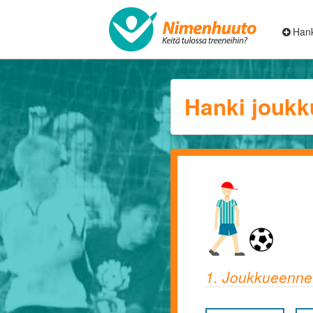
Hank
Hanki joukk
1. Joukkueenne 