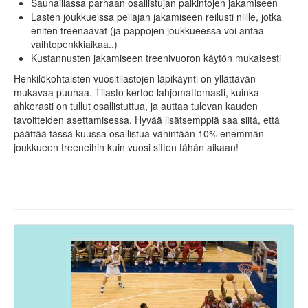
Saunaillassa parhaan osallistujan palkintojen jakamiseen
Lasten joukkueissa peliajan jakamiseen reilusti niille, jotka
eniten treenaavat (ja pappojen joukkueessa voi antaa
vaihtopenkkiaikaa..)
Kustannusten jakamiseen treenivuoron käytön mukaisesti
Henkilökohtaisten vuositilastojen läpikäynti on yllättävän
mukavaa puuhaa. Tilasto kertoo lahjomattomasti, kuinka
ahkerasti on tullut osallistuttua, ja auttaa tulevan kauden
tavoitteiden asettamisessa. Hyvää lisätsemppiä saa siitä, että
päättää tässä kuussa osallistua vähintään 10% enemmän
joukkueen treeneihin kuin vuosi sitten tähän aikaan!