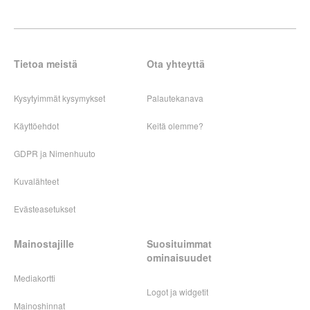
Tietoa meistä
Ota yhteyttä
Kysytyimmät kysymykset
Palautekanava
Käyttöehdot
Keitä olemme?
GDPR ja Nimenhuuto
Kuvalähteet
Evästeasetukset
Mainostajille
Suosituimmat
ominaisuudet
Mediakortti
Logot ja widgetit
Mainoshinnat