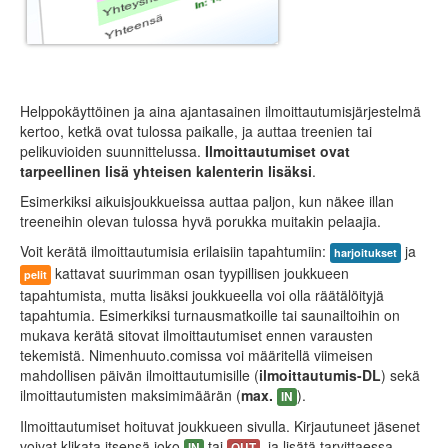
Helppokäyttöinen ja aina ajantasainen ilmoittautumisjärjestelmä
kertoo, ketkä ovat tulossa paikalle, ja auttaa treenien tai
pelikuvioiden suunnittelussa.
Ilmoittautumiset ovat
tarpeellinen lisä yhteisen kalenterin lisäksi
.
Esimerkiksi aikuisjoukkueissa auttaa paljon, kun näkee illan
treeneihin olevan tulossa hyvä porukka muitakin pelaajia.
Voit kerätä ilmoittautumisia erilaisiin tapahtumiin:
ja
harjoitukset
kattavat suurimman osan tyypillisen joukkueen
pelit
tapahtumista, mutta lisäksi joukkueella voi olla räätälöityjä
tapahtumia. Esimerkiksi turnausmatkoille tai saunailtoihin on
mukava kerätä sitovat ilmoittautumiset ennen varausten
tekemistä. Nimenhuuto.comissa voi määritellä viimeisen
mahdollisen päivän ilmoittautumisille (
ilmoittautumis-DL
) sekä
ilmoittautumisten maksimimäärän (
max.
).
IN
Ilmoittautumiset hoituvat joukkueen sivulla. Kirjautuneet jäsenet
voivat klikata itsensä joko
tai
, ja lisätä tarvittaessa
IN
OUT