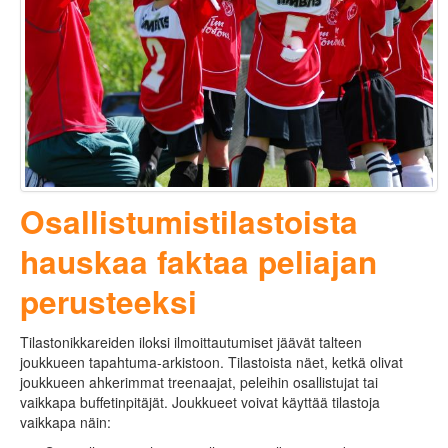
Osallistumistilastoista
hauskaa faktaa peliajan
perusteeksi
Tilastonikkareiden iloksi ilmoittautumiset jäävät talteen
joukkueen tapahtuma-arkistoon. Tilastoista näet, ketkä olivat
joukkueen ahkerimmat treenaajat, peleihin osallistujat tai
vaikkapa buffetinpitäjät. Joukkueet voivat käyttää tilastoja
vaikkapa näin: