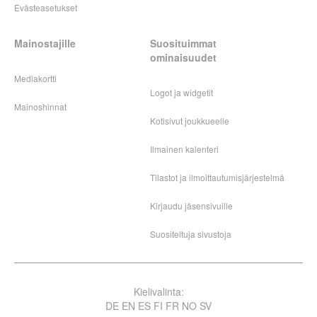
Evästeasetukset
Mainostajille
Suosituimmat
ominaisuudet
Mediakortti
Logot ja widgetit
Mainoshinnat
Kotisivut joukkueelle
Ilmainen kalenteri
Tilastot ja ilmoittautumisjärjestelmä
Kirjaudu jäsensivuille
Suositeltuja sivustoja
Kielivalinta:
DE
EN
ES
FI
FR
NO
SV