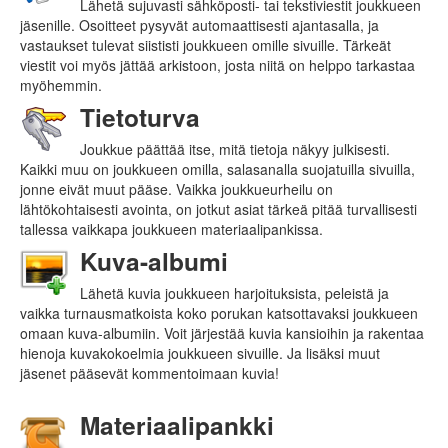
Lähetä sujuvasti sähköposti- tai tekstiviestit joukkueen
jäsenille. Osoitteet pysyvät automaattisesti ajantasalla, ja
vastaukset tulevat siististi joukkueen omille sivuille. Tärkeät
viestit voi myös jättää arkistoon, josta niitä on helppo tarkastaa
myöhemmin.
Tietoturva
Joukkue päättää itse, mitä tietoja näkyy julkisesti.
Kaikki muu on joukkueen omilla, salasanalla suojatuilla sivuilla,
jonne eivät muut pääse. Vaikka joukkueurheilu on
lähtökohtaisesti avointa, on jotkut asiat tärkeä pitää turvallisesti
tallessa vaikkapa joukkueen materiaalipankissa.
Kuva-albumi
Lähetä kuvia joukkueen harjoituksista, peleistä ja
vaikka turnausmatkoista koko porukan katsottavaksi joukkueen
omaan kuva-albumiin. Voit järjestää kuvia kansioihin ja rakentaa
hienoja kuvakokoelmia joukkueen sivuille. Ja lisäksi muut
jäsenet pääsevät kommentoimaan kuvia!
Materiaalipankki