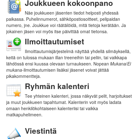
Joukkueen kokoonpano
Näe joukkueen jäsenten tiedot helposti yhdessä
paikassa. Puhelinnumerot, sähkö­posti­osoitteet, pelipaidan
numero, jne. Joukkue voi räätälöidä, mitä tietoja kerätään. Ja
jokainen jäsen voi myös itse päivittää omat tietonsa.
Ilmoittautumiset
Ilmoittautumisjärjestelmä näyttää yhdellä silmäyksellä,
keitä on tulossa mukaan illan treeneihin tai peliin, tai vaikkapa
lähdössä ensi kuussa olevaan turnaukseen. Nopean
Mukana
/
Ei
mukana
-ilmoittautumisen lisäksi jäsenet voivat jättää
pikakommentteja.
Ryhmän kalenteri
Tee yhteinen kalenteri, jossa näkyvät pelit, harjoitukset
ja muut joukkueen tapahtumat. Kalenterin voit myös ladata
omaan henkilökohtaiseen kalenteriisi tai vaikka
matkapuhelimeen.
Viestintä