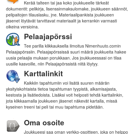
Kerää talteen tai jaa koko joukkueelle tärkeät
dokumentit: pelikirja, lisenssinmaksulomake, joukkueen säännöt,
pelipaitojen tilauslasku, jne. Materiaalipankista joukkueen
jäsenet löytävät tarvittavat materiaalit ja kerrankin varmasti
oikeina versioina.
Pelaajapörssi
Tee parilla klikkauksella ilmoitus Nimenhuuto.comin
Pelaajapörssiin. Pelaajapörssissä suuri määrä joukkueita hakee
uusia pelaajia mukaan porukkaan. Jos joukkueessasi on tilaa
uusille kasvoille, niin Pelaajapörssistä niitä löytyy.
Karttalinkit
Kaikkiin tapahtumiin voi lisätä suuren määrän
yksityiskohtaista tietoa tapahtuman tyypistä, alkamis­ajasta,
kestosta ja lisätiedoista. Lisäksi voit helposti tehdä karttalinkin,
jota klikkaamalla joukkueen jäsenet näkevät kartalla, missä
kyseinen treeni tai peli tai muu tapahtuma pidetään.
Oma osoite
Joukkueesi saa oman verkko-osoitteen, joka on helppo