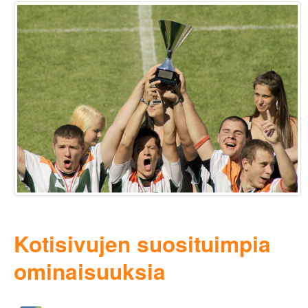
Kotisivujen suosituimpia
ominaisuuksia