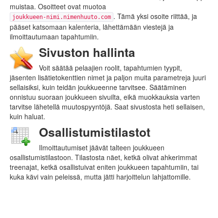
muistaa. Osoitteet ovat muotoa
. Tämä yksi osoite riittää, ja
joukkueen-nimi.nimenhuuto.com
pääset katsomaan kalenteria, lähettämään viestejä ja
ilmoittautumaan tapahtumiin.
Sivuston hallinta
Voit säätää pelaajien roolit, tapahtumien tyypit,
jäsenten lisätietokenttien nimet ja paljon muita parametreja juuri
sellaisiksi, kuin teidän joukkueenne tarvitsee. Säätäminen
onnistuu suoraan joukkueen sivuilta, eikä muokkauksia varten
tarvitse lähetellä muutospyyntöjä. Saat sivustosta heti sellaisen,
kuin haluat.
Osallistumistilastot
Ilmoittautumiset jäävät talteen joukkueen
osallistumistilastoon. Tilastosta näet, ketkä olivat ahkerimmat
treenajat, ketkä osallistuivat eniten joukkueen tapahtumiin, tai
kuka kävi vain peleissä, mutta jätti harjoittelun lahjattomille.