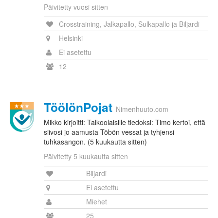
Päivitetty vuosi sitten
Crosstraining, Jalkapallo, Sulkapallo ja Biljardi
Helsinki
Ei asetettu
12
TöölönPojat
Nimenhuuto.com
Mikko kirjoitti: Talkoolaisille tiedoksi: Timo kertoi, että
siivosi jo aamusta Töbön vessat ja tyhjensi
tuhkasangon. (5 kuukautta sitten)
Päivitetty 5 kuukautta sitten
Biljardi
Ei asetettu
Miehet
25