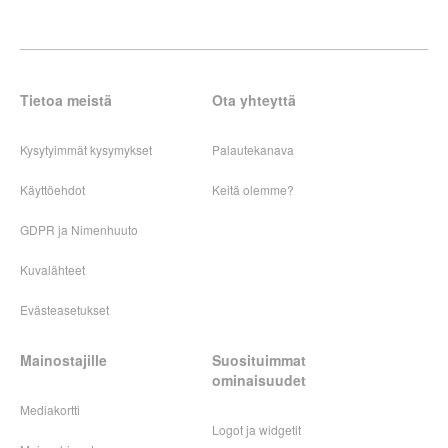
Tietoa meistä
Ota yhteyttä
Kysytyimmät kysymykset
Palautekanava
Käyttöehdot
Keitä olemme?
GDPR ja Nimenhuuto
Kuvalähteet
Evästeasetukset
Mainostajille
Suosituimmat
ominaisuudet
Mediakortti
Logot ja widgetit