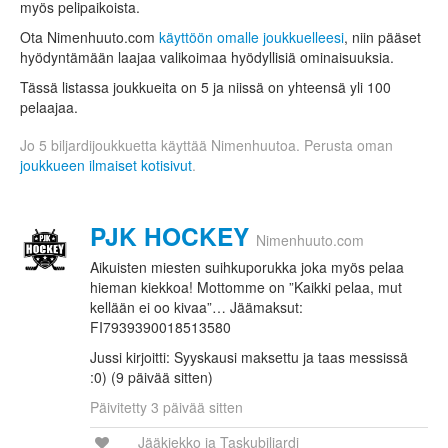
myös pelipaikoista.
Ota Nimenhuuto.com
käyttöön omalle joukkuelleesi
, niin pääset
hyödyntämään laajaa valikoimaa hyödyllisiä ominaisuuksia.
Tässä listassa joukkueita on 5 ja niissä on yhteensä yli 100
pelaajaa.
Jo 5 biljardijoukkuetta käyttää Nimenhuutoa. Perusta oman
joukkueen ilmaiset kotisivut
.
PJK HOCKEY
Nimenhuuto.com
Aikuisten miesten suihkuporukka joka myös pelaa
hieman kiekkoa! Mottomme on ”Kaikki pelaa, mut
kellään ei oo kivaa”… Jäämaksut:
FI7939390018513580
Jussi kirjoitti: Syyskausi maksettu ja taas messissä
:0) (9 päivää sitten)
Päivitetty 3 päivää sitten
Jääkiekko ja Taskubiljardi