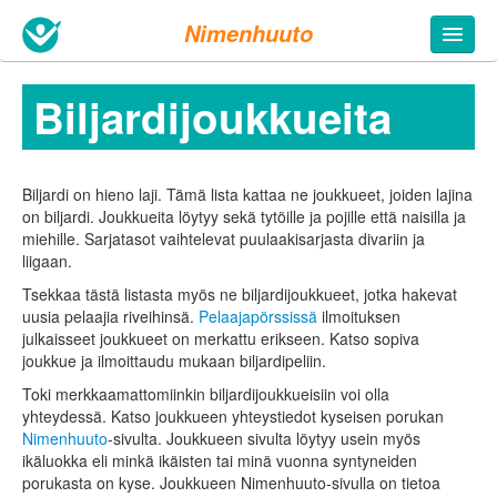
Nimenhuuto
Biljardi­joukkueita
Biljardi on hieno laji. Tämä lista kattaa ne joukkueet, joiden lajina
on biljardi. Joukkueita löytyy sekä tytöille ja pojille että naisilla ja
miehille. Sarjatasot vaihtelevat puulaakisarjasta divariin ja
liigaan.
Tsekkaa tästä listasta myös ne biljardi­joukkueet, jotka hakevat
uusia pelaajia riveihinsä.
Pelaajapörssissä
ilmoituksen
julkaisseet joukkueet on merkattu erikseen. Katso sopiva
joukkue ja ilmoittaudu mukaan biljardi­peliin.
Toki merkkaamattomiinkin biljardijoukkueisiin voi olla
yhteydessä. Katso joukkueen yhteystiedot kyseisen porukan
Nimenhuuto
-sivulta. Joukkueen sivulta löytyy usein myös
ikäluokka eli minkä ikäisten tai minä vuonna syntyneiden
porukasta on kyse. Joukkueen Nimenhuuto-sivulla on tietoa