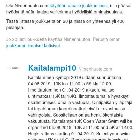
Ota Nimenhuuto.com
käyttöön omalle joukkuelleesi
, niin pääset
hyödyntämään laajaa valikoimaa hyödyllisiä ominaisuuksia.
Tässä listassa joukkueita on 20 ja niissä on yhteensä yli 400
pelaajaa.
Jo 20 uintijoukkuetta käyttää Nimenhuutoa. Perusta oman
joukkueen ilmaiset kotisivut
.
Kaitalampi10
Nimenhuuto.com
Kaitalammen Kymppi 2019 uidaan sunnuntaina
04.08.2019. 10K klo 11.00 ja 5K klo 12.00.
Ilmoittautuminen 01.04.2019 alkaen. Valitse
uintimatkasi (5K tai 10K). Ilmoittautumalla hyväksyt
osallistumisesi omalla vastuulla. Uintipaikan ylläpitäjä
tai tapahtuman koordinaattori eivät ole vastuussa
vahingoista. Suositellaan omaa henkilökohtaista
vakuutusta. Kaitalampi 10K Open Water Swim will be
organized 04.08.2019. 10K at 11.00 and 5K at 12.00.
Registrations starting 01.04.2019. Select your swim
distance (5K or 10K). Registrants agree to swim at