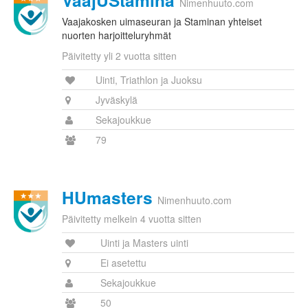
VaajUStamina
Nimenhuuto.com
Vaajakosken uimaseuran ja Staminan yhteiset
nuorten harjoitteluryhmät
Päivitetty yli 2 vuotta sitten
Uinti, Triathlon ja Juoksu
Jyväskylä
Sekajoukkue
79
HUmasters
Nimenhuuto.com
Päivitetty melkein 4 vuotta sitten
Uinti ja Masters uinti
Ei asetettu
Sekajoukkue
50