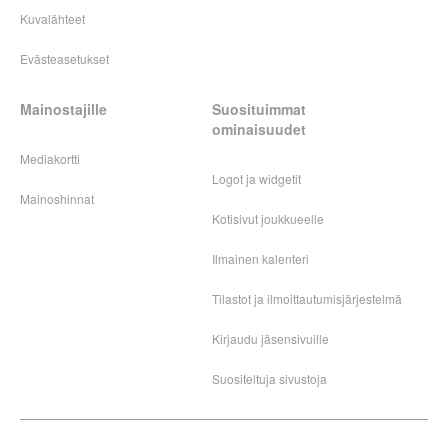
Kuvalähteet
Evästeasetukset
Mainostajille
Suosituimmat
ominaisuudet
Mediakortti
Logot ja widgetit
Mainoshinnat
Kotisivut joukkueelle
Ilmainen kalenteri
Tilastot ja ilmoittautumisjärjestelmä
Kirjaudu jäsensivuille
Suositeltuja sivustoja