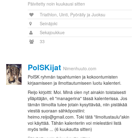
Päivitetty noin kuukausi sitten
Triathlon, Uinti, Pyöräily ja Juoksu
Seinäjoki
Sekajoukkue
33
PolSKijat
Nimenhuuto.com
PolSK ryhmän tapahtumien ja kokoontumisten
kirjaamiseen ja ilmottautumiseen luotu kalenteri.
Reijo kirjoitti: Moi. Minä olen nyt ainakin toistaisesti
ylläpitäjän, eli "managerina" tässä kalenterissa. Jos
tämän tiimoilta tulee jotain kysyttävää, niin pistäkää
viestiä suoraan sähköpostiini:
heimo.reijo@gmail.com. Toki tätä "ilmoitustaulu"akin
voi käyttää. Tähän kalenteriin voi mielestäni listä
myös teille ... (6 kuukautta sitten)