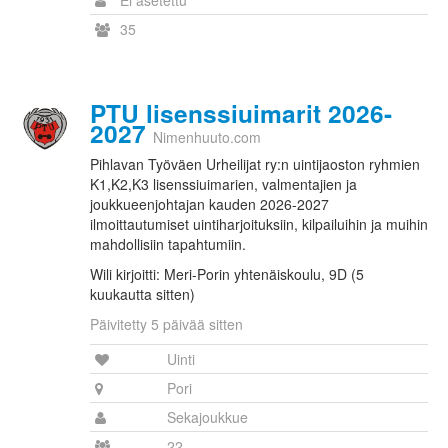
Ei asetettu
35
PTU lisenssiuimarit 2026-
2027
Nimenhuuto.com
Pihlavan Työväen Urheilijat ry:n uintijaoston ryhmien
K1,K2,K3 lisenssiuimarien, valmentajien ja
joukkueenjohtajan kauden 2026-2027
ilmoittautumiset uintiharjoituksiin, kilpailuihin ja muihin
mahdollisiin tapahtumiin.
Wili kirjoitti: Meri-Porin yhtenäiskoulu, 9D (5
kuukautta sitten)
Päivitetty 5 päivää sitten
Uinti
Pori
Sekajoukkue
22