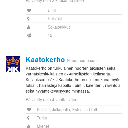
Päivitetty noin 2 kuukautta sitten
Uinti
Helsinki
Sekajoukkue
15
Kaatokerho
Nimenhuuto.com
Kaatokerho on turkulainen nuorten aikuisten sekä
varhaiskeski-ikäisten ex-urheilijoiden keilasarja.
Keilauksen lisäksi Kaatokerho on ollut mukana myös
futsal-, harrastejalkapallo-, uinti-, kalenteri-, ravintola-
sekä hyväntekeväisyystoiminnassa.
Päivitetty noin 4 vuotta sitten
Keilailu, Jalkapallo, Futsal ja Uinti
Turku
Miehet