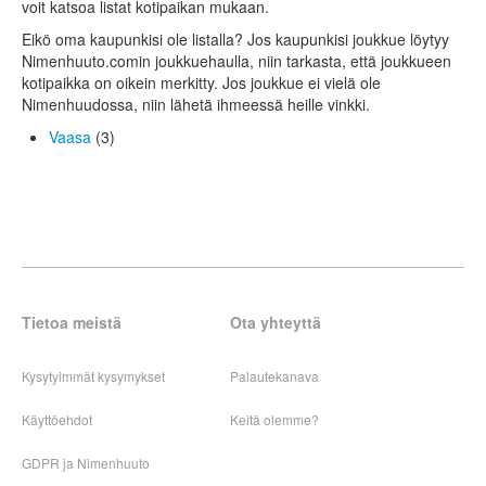
voit katsoa listat kotipaikan mukaan.
Eikö oma kaupunkisi ole listalla? Jos kaupunkisi joukkue löytyy
Nimenhuuto.comin joukkuehaulla, niin tarkasta, että joukkueen
kotipaikka on oikein merkitty. Jos joukkue ei vielä ole
Nimenhuudossa, niin lähetä ihmeessä heille vinkki.
Vaasa
(3)
Tietoa meistä
Ota yhteyttä
Kysytyimmät kysymykset
Palautekanava
Käyttöehdot
Keitä olemme?
GDPR ja Nimenhuuto