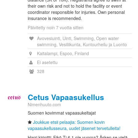
their own risk and not to hold the facility or event
coordinator responsible for injuries. Own personal
insurance is recommended.
Päivitetty noin 7 vuotta sitten
Avovesiuinti, Uinti, Swimming, Open water
swimming, Vesiliikunta, Kuntourheilu ja Luonto
Kaitalampi, Espoo, Finland
Ei asetettu
328
Cetus Vapaasukellus
Nimenhuuto.com
Suomen kovimmat vapaasukeltajat
Joukkue etsii pelaajia: Suomen kovin
vapaasukellusseura, uudet jäsenet tervetulleita!
Harri kirjoitti: Eikö Ti 6.1 ole vuoroa? Äsken se vielä