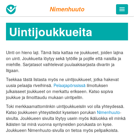
Nimenhuuto
Uinti­joukkueita
Uinti on hieno laji. Tämä lista kattaa ne joukkueet, joiden lajina
on uinti. Joukkueita löytyy sekä tytöille ja pojille että naisilla ja
miehille. Sarjatasot vaihtelevat puulaakisarjasta divariin ja
liigaan.
Tsekkaa tästä listasta myös ne uinti­joukkueet, jotka hakevat
uusia pelaajia riveihinsä.
Pelaajapörssissä
ilmoituksen
julkaisseet joukkueet on merkattu erikseen. Katso sopiva
joukkue ja ilmoittaudu mukaan uinti­peliin.
Toki merkkaamattomiinkin uintijoukkueisiin voi olla yhteydessä.
Katso joukkueen yhteystiedot kyseisen porukan
Nimenhuuto
-
sivulta. Joukkueen sivulta löytyy usein myös ikäluokka eli minkä
ikäisten tai minä vuonna syntyneiden porukasta on kyse.
Joukkueen Nimenhuuto-sivulla on tietoa myös pelipaikoista.