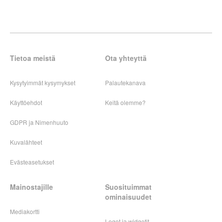
Tietoa meistä
Ota yhteyttä
Kysytyimmät kysymykset
Palautekanava
Käyttöehdot
Keitä olemme?
GDPR ja Nimenhuuto
Kuvalähteet
Evästeasetukset
Mainostajille
Suosituimmat
ominaisuudet
Mediakortti
Logot ja widgetit