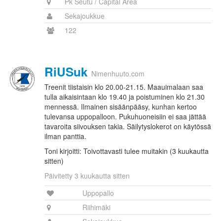
Pk Seutu / Capital Area
Sekajoukkue
122
RiUSuk
Nimenhuuto.com
Treenit tiistaisin klo 20.00-21.15. Maauimalaan saa
tulla aikaisintaan klo 19.40 ja poistuminen klo 21.30
mennessä. Ilmainen sisäänpääsy, kunhan kertoo
tulevansa uppopalloon. Pukuhuoneisiin ei saa jättää
tavaroita siivouksen takia. Säilytyslokerot on käytössä
ilman panttia.
Toni kirjoitti: Toivottavasti tulee muitakin (3 kuukautta
sitten)
Päivitetty 3 kuukautta sitten
Uppopallo
Riihimäki