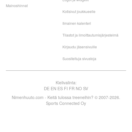
Mainoshinnat
Kotisivut joukkueelle
Ilmainen kalenteri
Tilastot ja ilmoittautumisjärjestelmä
Kirjaudu jäsensivuille
Suositeltuja sivustoja
Kielivalinta:
DE
EN
ES
FI
FR
NO
SV
Nimenhuuto.com - Keitä tulossa treeneihin? © 2007-2026.
Sports Connected Oy