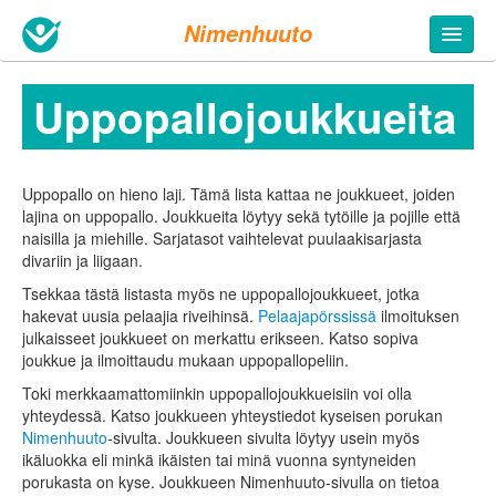
Nimenhuuto
Uppopallo­joukkueita
Uppopallo on hieno laji. Tämä lista kattaa ne joukkueet, joiden
lajina on uppopallo. Joukkueita löytyy sekä tytöille ja pojille että
naisilla ja miehille. Sarjatasot vaihtelevat puulaakisarjasta
divariin ja liigaan.
Tsekkaa tästä listasta myös ne uppopallo­joukkueet, jotka
hakevat uusia pelaajia riveihinsä.
Pelaajapörssissä
ilmoituksen
julkaisseet joukkueet on merkattu erikseen. Katso sopiva
joukkue ja ilmoittaudu mukaan uppopallo­peliin.
Toki merkkaamattomiinkin uppopallojoukkueisiin voi olla
yhteydessä. Katso joukkueen yhteystiedot kyseisen porukan
Nimenhuuto
-sivulta. Joukkueen sivulta löytyy usein myös
ikäluokka eli minkä ikäisten tai minä vuonna syntyneiden
porukasta on kyse. Joukkueen Nimenhuuto-sivulla on tietoa