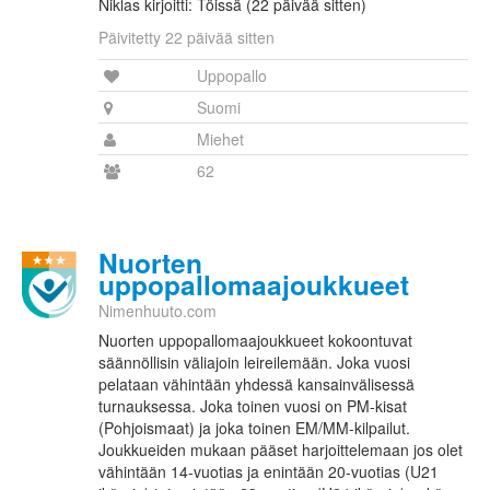
Niklas kirjoitti: Töissä (22 päivää sitten)
Päivitetty 22 päivää sitten
Uppopallo
Suomi
Miehet
62
Nuorten
uppopallomaajoukkueet
Nimenhuuto.com
Nuorten uppopallomaajoukkueet kokoontuvat
säännöllisin väliajoin leireilemään. Joka vuosi
pelataan vähintään yhdessä kansainvälisessä
turnauksessa. Joka toinen vuosi on PM-kisat
(Pohjoismaat) ja joka toinen EM/MM-kilpailut.
Joukkueiden mukaan pääset harjoittelemaan jos olet
vähintään 14-vuotias ja enintään 20-vuotias (U21