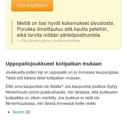
Ota käyttöön!
Meillä on tosi hyvät kokemukset sivustosta.
Porukka ilmoittautuu sitä kautta peleihin,
eikä tarvita mitään sähköpostirumbia.
Piia Lähde-Lyytinen, joukkueenjohtaja
Uppopallojoukkueet kotipaikan mukaan
Joukkueita joiden laji on uppopallo on jo monessa kaupungissa.
Tästä voit katsoa listat kotipaikan mukaan.
Eikö oma kaupunkisi ole listalla? Jos kaupunkisi joukkue löytyy
Nimenhuuto.comin joukkuehaulla, niin tarkasta, että joukkueen
kotipaikka on oikein merkitty. Jos joukkue ei vielä ole
Nimenhuudossa, niin lähetä ihmeessä heille vinkki.
Suomi
(2)