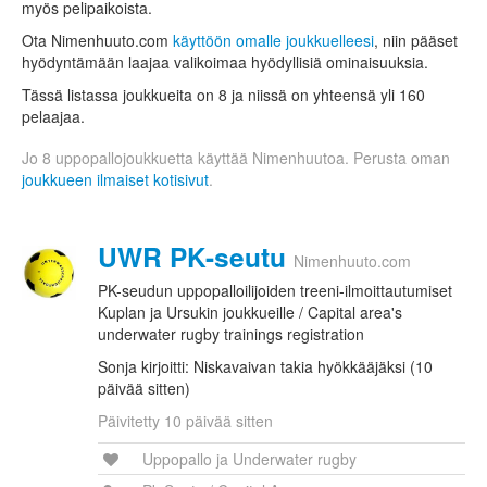
myös pelipaikoista.
Ota Nimenhuuto.com
käyttöön omalle joukkuelleesi
, niin pääset
hyödyntämään laajaa valikoimaa hyödyllisiä ominaisuuksia.
Tässä listassa joukkueita on 8 ja niissä on yhteensä yli 160
pelaajaa.
Jo 8 uppopallojoukkuetta käyttää Nimenhuutoa. Perusta oman
joukkueen ilmaiset kotisivut
.
UWR PK-seutu
Nimenhuuto.com
PK-seudun uppopalloilijoiden treeni-ilmoittautumiset
Kuplan ja Ursukin joukkueille / Capital area's
underwater rugby trainings registration
Sonja kirjoitti: Niskavaivan takia hyökkääjäksi (10
päivää sitten)
Päivitetty 10 päivää sitten
Uppopallo ja Underwater rugby