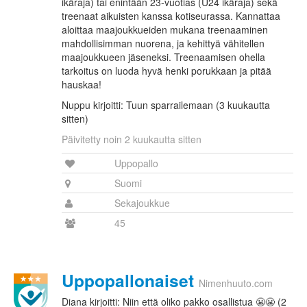
ikäraja) tai enintään 23-vuotias (U24 ikäraja) sekä
treenaat aikuisten kanssa kotiseurassa. Kannattaa
aloittaa maajoukkueiden mukana treenaaminen
mahdollisimman nuorena, ja kehittyä vähitellen
maajoukkueen jäseneksi. Treenaamisen ohella
tarkoitus on luoda hyvä henki porukkaan ja pitää
hauskaa!
Nuppu kirjoitti: Tuun sparrailemaan (3 kuukautta
sitten)
Päivitetty noin 2 kuukautta sitten
Uppopallo
Suomi
Sekajoukkue
45
Uppopallonaiset
Nimenhuuto.com
Diana kirjoitti: Niin että oliko pakko osallistua 😬😬 (2