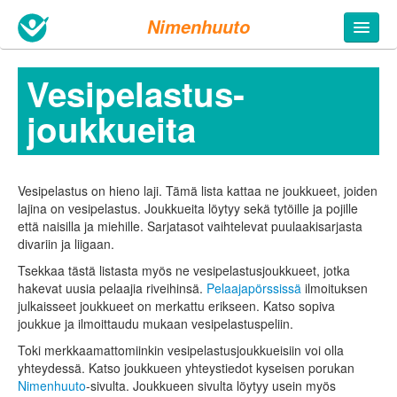
Nimenhuuto
Vesipelastus­
joukkueita
Vesipelastus on hieno laji. Tämä lista kattaa ne joukkueet, joiden
lajina on vesipelastus. Joukkueita löytyy sekä tytöille ja pojille
että naisilla ja miehille. Sarjatasot vaihtelevat puulaakisarjasta
divariin ja liigaan.
Tsekkaa tästä listasta myös ne vesipelastus­joukkueet, jotka
hakevat uusia pelaajia riveihinsä.
Pelaajapörssissä
ilmoituksen
julkaisseet joukkueet on merkattu erikseen. Katso sopiva
joukkue ja ilmoittaudu mukaan vesipelastus­peliin.
Toki merkkaamattomiinkin vesipelastusjoukkueisiin voi olla
yhteydessä. Katso joukkueen yhteystiedot kyseisen porukan
Nimenhuuto
-sivulta. Joukkueen sivulta löytyy usein myös