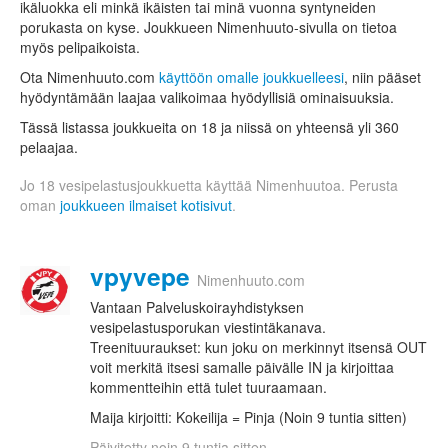
ikäluokka eli minkä ikäisten tai minä vuonna syntyneiden
porukasta on kyse. Joukkueen Nimenhuuto-sivulla on tietoa
myös pelipaikoista.
Ota Nimenhuuto.com
käyttöön omalle joukkuelleesi
, niin pääset
hyödyntämään laajaa valikoimaa hyödyllisiä ominaisuuksia.
Tässä listassa joukkueita on 18 ja niissä on yhteensä yli 360
pelaajaa.
Jo 18 vesipelastusjoukkuetta käyttää Nimenhuutoa. Perusta
oman
joukkueen ilmaiset kotisivut
.
vpyvepe
Nimenhuuto.com
Vantaan Palveluskoirayhdistyksen
vesipelastusporukan viestintäkanava.
Treenituuraukset: kun joku on merkinnyt itsensä OUT
voit merkitä itsesi samalle päivälle IN ja kirjoittaa
kommentteihin että tulet tuuraamaan.
Maija kirjoitti: Kokeilija = Pinja (Noin 9 tuntia sitten)
Päivitetty noin 9 tuntia sitten