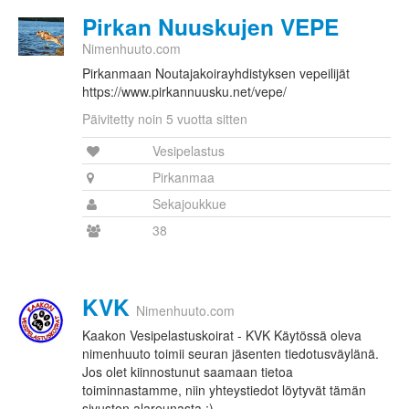
Pirkan Nuuskujen VEPE
Nimenhuuto.com
Pirkanmaan Noutajakoirayhdistyksen vepeilijät
https://www.pirkannuusku.net/vepe/
Päivitetty noin 5 vuotta sitten
Vesipelastus
Pirkanmaa
Sekajoukkue
38
KVK
Nimenhuuto.com
Kaakon Vesipelastuskoirat - KVK Käytössä oleva
nimenhuuto toimii seuran jäsenten tiedotusväylänä.
Jos olet kiinnostunut saamaan tietoa
toiminnastamme, niin yhteystiedot löytyvät tämän
sivuston alareunasta :)