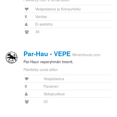
Vesipelastus ja Koiraurheilu
Vantaa
Ei asetettu
38
Par-Hau - VEPE
Nimenhuuto.com
Par-Haun veperyhmän treenit.
Päivitetty vuosi sitten
Vesipelastus
Parainen
Sekajoukkue
22