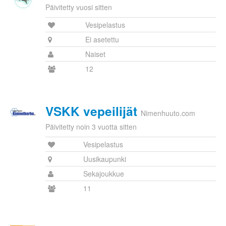
Päivitetty vuosi sitten
Vesipelastus
Ei asetettu
Naiset
12
VSKK vepeilijät
Nimenhuuto.com
Päivitetty noin 3 vuotta sitten
Vesipelastus
Uusikaupunki
Sekajoukkue
11