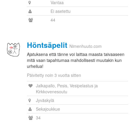
Vantaa
Ei asetettu
44
Höntsäpelit
Nimenhuuto.com
Ajatuksena että tänne voi laittaa maasta taivaaseen
mitä vaan tapahtumaa mahdollisesti muutakin kun
urheilua!
Päivitetty noin 3 vuotta sitten
Jalkapallo, Pesis, Vesipelastus ja
Kirkkovenesoutu
Jyväskylä
Sekajoukkue
34