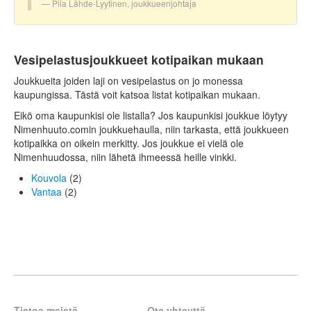
Piia Lähde-Lyytinen, joukkueenjohtaja
Vesipelastusjoukkueet kotipaikan mukaan
Joukkueita joiden laji on vesipelastus on jo monessa
kaupungissa. Tästä voit katsoa listat kotipaikan mukaan.
Eikö oma kaupunkisi ole listalla? Jos kaupunkisi joukkue löytyy
Nimenhuuto.comin joukkuehaulla, niin tarkasta, että joukkueen
kotipaikka on oikein merkitty. Jos joukkue ei vielä ole
Nimenhuudossa, niin lähetä ihmeessä heille vinkki.
Kouvola
(2)
Vantaa
(2)
Tietoa meistä
Ota yhteyttä