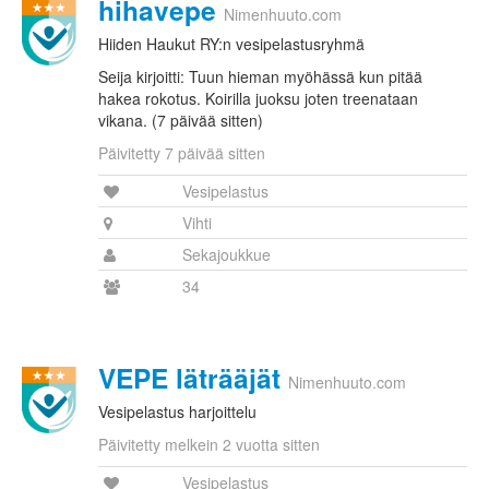
hihavepe
Nimenhuuto.com
Hiiden Haukut RY:n vesipelastusryhmä
Seija kirjoitti: Tuun hieman myöhässä kun pitää
hakea rokotus. Koirilla juoksu joten treenataan
vikana. (7 päivää sitten)
Päivitetty 7 päivää sitten
Vesipelastus
Vihti
Sekajoukkue
34
VEPE läträäjät
Nimenhuuto.com
Vesipelastus harjoittelu
Päivitetty melkein 2 vuotta sitten
Vesipelastus