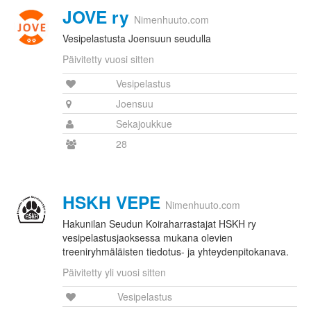
JOVE ry
Nimenhuuto.com
Vesipelastusta Joensuun seudulla
Päivitetty vuosi sitten
Vesipelastus
Joensuu
Sekajoukkue
28
HSKH VEPE
Nimenhuuto.com
Hakunilan Seudun Koiraharrastajat HSKH ry
vesipelastusjaoksessa mukana olevien
treeniryhmäläisten tiedotus- ja yhteydenpitokanava.
Päivitetty yli vuosi sitten
Vesipelastus