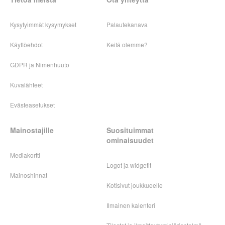
Kysytyimmät kysymykset
Palautekanava
Käyttöehdot
Keitä olemme?
GDPR ja Nimenhuuto
Kuvalähteet
Evästeasetukset
Mainostajille
Suosituimmat
ominaisuudet
Mediakortti
Logot ja widgetit
Mainoshinnat
Kotisivut joukkueelle
Ilmainen kalenteri