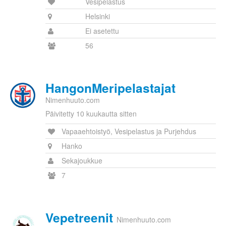
Vesipelastus
Helsinki
Ei asetettu
56
HangonMeripelastajat
Nimenhuuto.com
Päivitetty 10 kuukautta sitten
Vapaaehtoistyö, Vesipelastus ja Purjehdus
Hanko
Sekajoukkue
7
Vepetreenit
Nimenhuuto.com