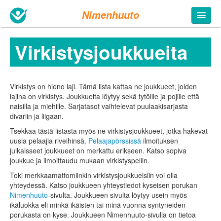
Nimenhuuto
Virkistys­joukkueita
Virkistys on hieno laji. Tämä lista kattaa ne joukkueet, joiden
lajina on virkistys. Joukkueita löytyy sekä tytöille ja pojille että
naisilla ja miehille. Sarjatasot vaihtelevat puulaakisarjasta
divariin ja liigaan.
Tsekkaa tästä listasta myös ne virkistys­joukkueet, jotka hakevat
uusia pelaajia riveihinsä.
Pelaajapörssissä
ilmoituksen
julkaisseet joukkueet on merkattu erikseen. Katso sopiva
joukkue ja ilmoittaudu mukaan virkistys­peliin.
Toki merkkaamattomiinkin virkistysjoukkueisiin voi olla
yhteydessä. Katso joukkueen yhteystiedot kyseisen porukan
Nimenhuuto
-sivulta. Joukkueen sivulta löytyy usein myös
ikäluokka eli minkä ikäisten tai minä vuonna syntyneiden
porukasta on kyse. Joukkueen Nimenhuuto-sivulla on tietoa