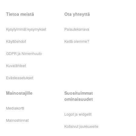
Tietoa meistä
Ota yhteyttä
Kysytyimmät kysymykset
Palautekanava
Käyttöehdot
Keitä olemme?
GDPR ja Nimenhuuto
Kuvalähteet
Evästeasetukset
Mainostajille
Suosituimmat
ominaisuudet
Mediakortti
Logot ja widgetit
Mainoshinnat
Kotisivut joukkueelle