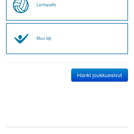
Lentopallo
Muu laji
Hanki joukkuesivut