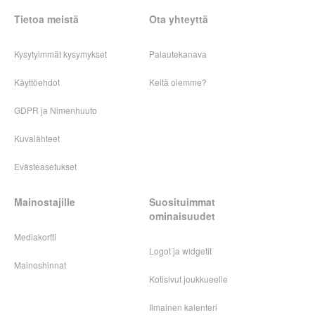
Tietoa meistä
Ota yhteyttä
Kysytyimmät kysymykset
Palautekanava
Käyttöehdot
Keitä olemme?
GDPR ja Nimenhuuto
Kuvalähteet
Evästeasetukset
Mainostajille
Suosituimmat
ominaisuudet
Mediakortti
Logot ja widgetit
Mainoshinnat
Kotisivut joukkueelle
Ilmainen kalenteri