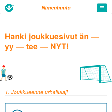
Nimenhuuto
Hanki joukkuesivut än —
yy — tee — NYT!
1. Joukkueenne urheilulaji
5. Täytä tietosi
Joukkueen nimi