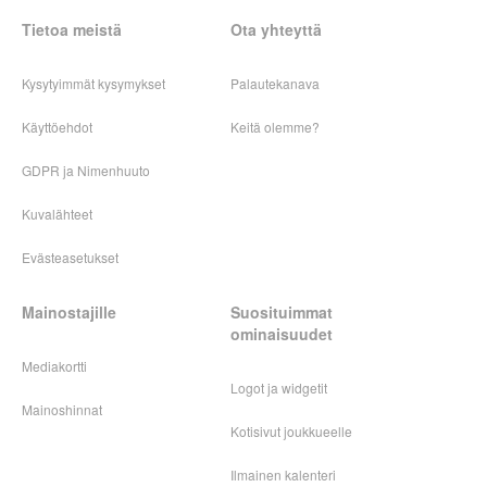
Tietoa meistä
Ota yhteyttä
Kysytyimmät kysymykset
Palautekanava
Käyttöehdot
Keitä olemme?
GDPR ja Nimenhuuto
Kuvalähteet
Evästeasetukset
Mainostajille
Suosituimmat
ominaisuudet
Mediakortti
Logot ja widgetit
Mainoshinnat
Kotisivut joukkueelle
Ilmainen kalenteri