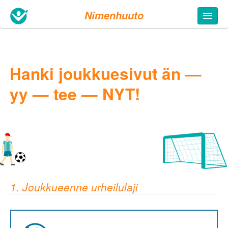
Nimenhuuto
Hanki joukkuesivut än —
yy — tee — NYT!
1. Joukkueenne urheilulaji
5. Täytä tietosi
Joukkueen nimi