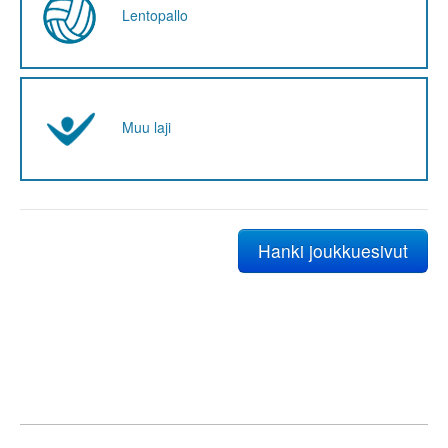
Lentopallo
Muu laji
Hanki joukkuesivut