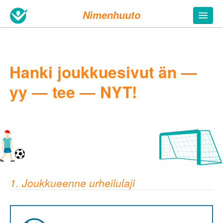
Nimenhuuto
Hanki joukkuesivut än —
yy — tee — NYT!
1. Joukkueenne urheilulaji
5. Täytä tietosi
Joukkueen nimi