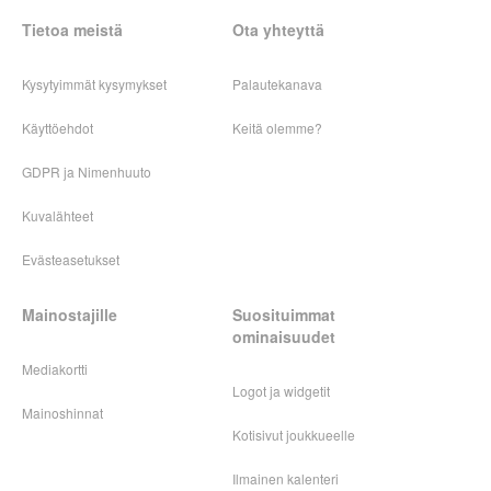
Tietoa meistä
Ota yhteyttä
Kysytyimmät kysymykset
Palautekanava
Käyttöehdot
Keitä olemme?
GDPR ja Nimenhuuto
Kuvalähteet
Evästeasetukset
Mainostajille
Suosituimmat
ominaisuudet
Mediakortti
Logot ja widgetit
Mainoshinnat
Kotisivut joukkueelle
Ilmainen kalenteri