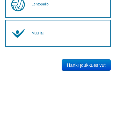
Lentopallo
Muu laji
Hanki joukkuesivut