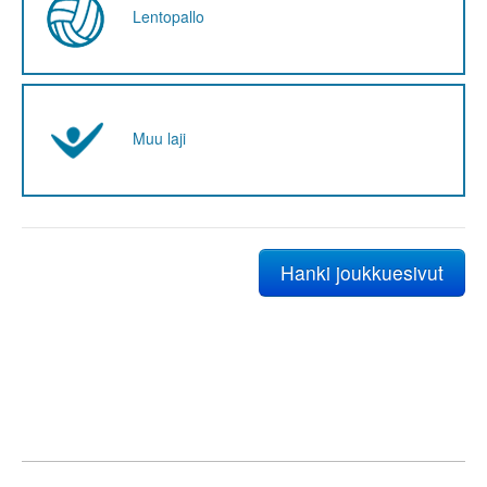
Lentopallo
Muu laji
Hanki joukkuesivut