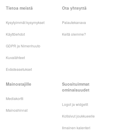
Tietoa meistä
Ota yhteyttä
Kysytyimmät kysymykset
Palautekanava
Käyttöehdot
Keitä olemme?
GDPR ja Nimenhuuto
Kuvalähteet
Evästeasetukset
Mainostajille
Suosituimmat
ominaisuudet
Mediakortti
Logot ja widgetit
Mainoshinnat
Kotisivut joukkueelle
Ilmainen kalenteri