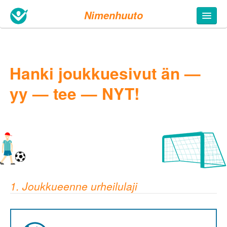
Nimenhuuto
Hanki joukkuesivut än —
yy — tee — NYT!
1. Joukkueenne urheilulaji
5. Täytä tietosi
Joukkueen nimi