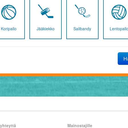
Koripallo
Jääkiekko
Salibandy
Lentopall
H
yhteyttä
Mainostajille