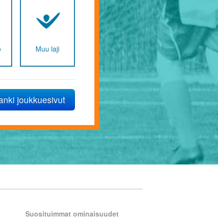
Joukkueen nimi
www-osoite
Junnujoukkue
o
Muu laji
Tytöt
anki joukkuesivut
Ottamalla palvelun käyttöön hyvä
kirjautumiseen, liikennemittauksee
Suosituimmat ominaisuudet