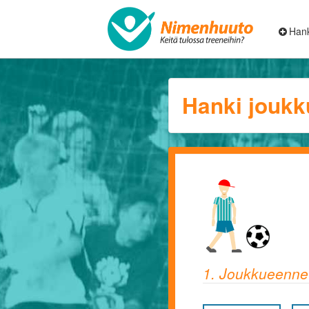
Hank
Hanki joukk
1. Joukkueenne 