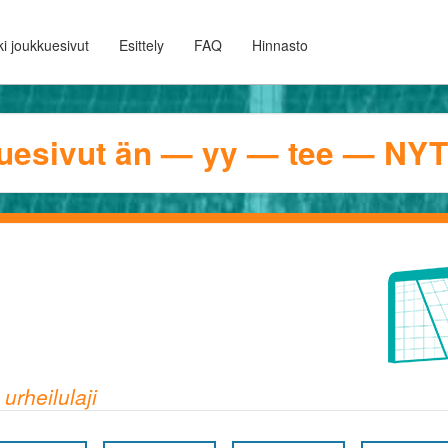
i joukkuesivut
Esittely
FAQ
Hinnasto
uesivut än — yy — tee — NYT
urheilulaji