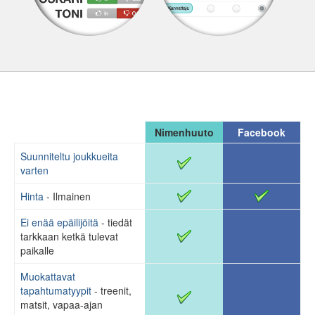
Nimenhuuto
Facebook
Suunniteltu joukkueita
varten
Hinta
- Ilmainen
Ei enää epäilijöitä
- tiedät
tarkkaan ketkä tulevat
paikalle
Muokattavat
tapahtumatyypit
- treenit,
matsit, vapaa-ajan