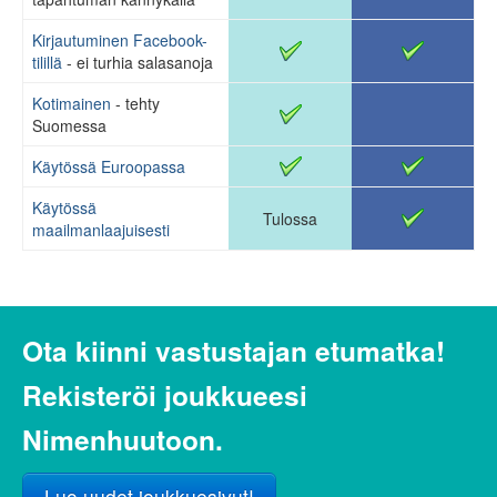
Kirjautuminen Facebook-
tilillä
- ei turhia salasanoja
Kotimainen
- tehty
Suomessa
Käytössä Euroopassa
Käytössä
Tulossa
maailmanlaajuisesti
Ota kiinni vastustajan etumatka!
Rekisteröi joukkueesi
Nimenhuutoon.
Luo uudet joukkuesivut!