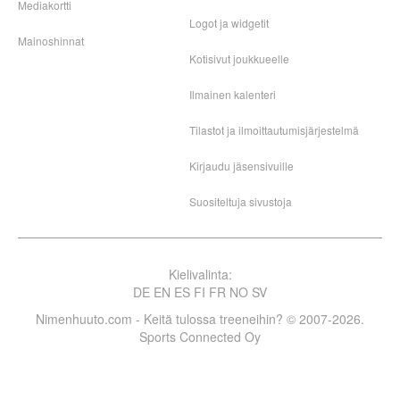
Mediakortti
Logot ja widgetit
Mainoshinnat
Kotisivut joukkueelle
Ilmainen kalenteri
Tilastot ja ilmoittautumisjärjestelmä
Kirjaudu jäsensivuille
Suositeltuja sivustoja
Kielivalinta:
DE
EN
ES
FI
FR
NO
SV
Nimenhuuto.com - Keitä tulossa treeneihin? © 2007-2026.
Sports Connected Oy