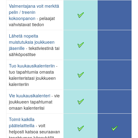
Valmentajana voit merkitä
pelin / treenin
kokoonpanon
- pelaajat
vahvistavat tiedon
Lähetä nopeita
muistutuksia joukkueen
jäsenille
- tekstiviestinä tai
sähköpostitse
Tuo kuukausikalenteriin
-
tuo tapahtumia omasta
kalenteristasi joukkueen
kalenteriin
Vie kuukausikalenteri
- vie
joukkueen tapahtumat
omaan kalenteriisi
Toimii kaikilla
päätelaitteilla
- voit
helposti katsoa seuraavan
tapahtuman kännykällä