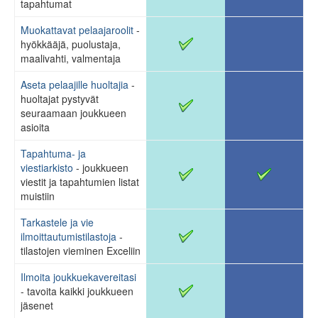
tapahtumat
Muokattavat pelaajaroolit
-
hyökkääjä, puolustaja,
maalivahti, valmentaja
Aseta pelaajille huoltajia
-
huoltajat pystyvät
seuraamaan joukkueen
asioita
Tapahtuma- ja
viestiarkisto
- joukkueen
viestit ja tapahtumien listat
muistiin
Tarkastele ja vie
ilmoittautumistilastoja
-
tilastojen vieminen Exceliin
Ilmoita joukkuekavereitasi
- tavoita kaikki joukkueen
jäsenet