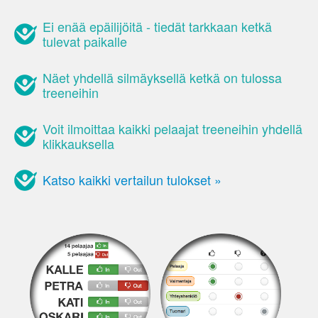
Ei enää epäilijöitä - tiedät tarkkaan ketkä
tulevat paikalle
Näet yhdellä silmäyksellä ketkä on tulossa
treeneihin
Voit ilmoittaa kaikki pelaajat treeneihin yhdellä
klikkauksella
Katso kaikki vertailun tulokset »