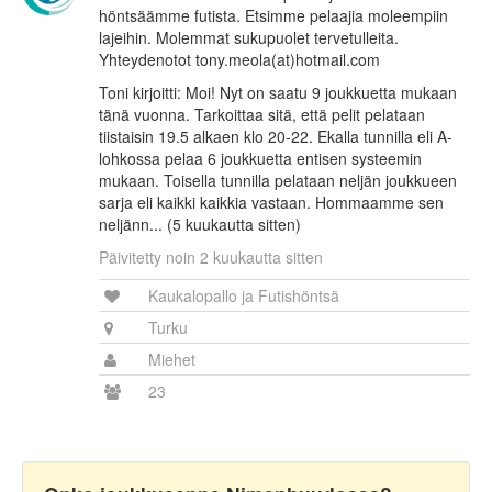
höntsäämme futista. Etsimme pelaajia moleempiin
lajeihin. Molemmat sukupuolet tervetulleita.
Yhteydenotot tony.meola(at)hotmail.com
Toni kirjoitti: Moi! Nyt on saatu 9 joukkuetta mukaan
tänä vuonna. Tarkoittaa sitä, että pelit pelataan
tiistaisin 19.5 alkaen klo 20-22. Ekalla tunnilla eli A-
lohkossa pelaa 6 joukkuetta entisen systeemin
mukaan. Toisella tunnilla pelataan neljän joukkueen
sarja eli kaikki kaikkia vastaan. Hommaamme sen
neljänn... (5 kuukautta sitten)
Päivitetty noin 2 kuukautta sitten
Kaukalopallo ja Futishöntsä
Turku
Miehet
23