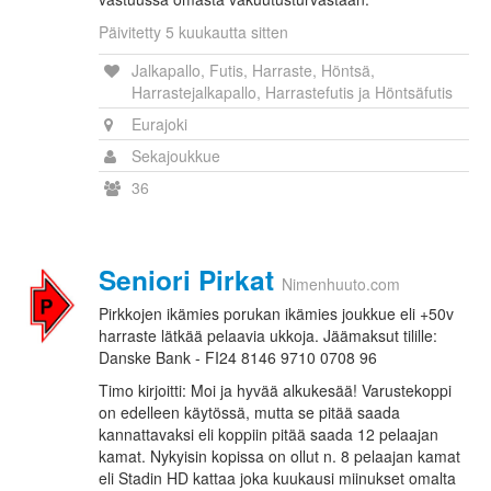
Päivitetty 5 kuukautta sitten
Jalkapallo, Futis, Harraste, Höntsä,
Harrastejalkapallo, Harrastefutis ja Höntsäfutis
Eurajoki
Sekajoukkue
36
Seniori Pirkat
Nimenhuuto.com
Pirkkojen ikämies porukan ikämies joukkue eli +50v
harraste lätkää pelaavia ukkoja. Jäämaksut tilille:
Danske Bank - FI24 8146 9710 0708 96
Timo kirjoitti: Moi ja hyvää alkukesää! Varustekoppi
on edelleen käytössä, mutta se pitää saada
kannattavaksi eli koppiin pitää saada 12 pelaajan
kamat. Nykyisin kopissa on ollut n. 8 pelaajan kamat
eli Stadin HD kattaa joka kuukausi miinukset omalta