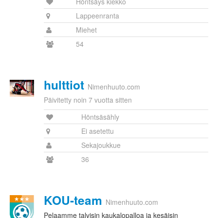
Höntsäys kiekko
Lappeenranta
Miehet
54
hulttiot
Nimenhuuto.com
Päivitetty noin 7 vuotta sitten
Höntsäsähly
Ei asetettu
Sekajoukkue
36
KOU-team
Nimenhuuto.com
Pelaamme talvisin kaukalopalloa ja kesäisin