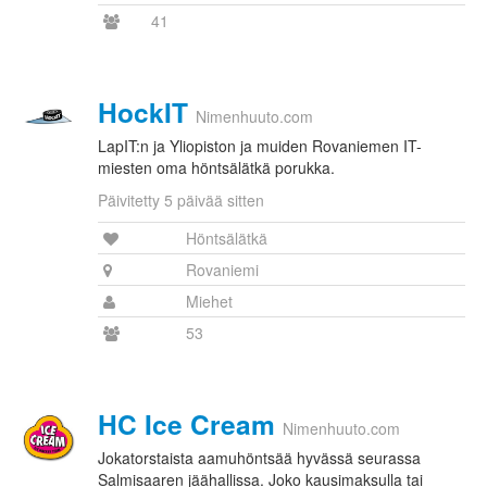
41
HockIT
Nimenhuuto.com
LapIT:n ja Yliopiston ja muiden Rovaniemen IT-
miesten oma höntsälätkä porukka.
Päivitetty 5 päivää sitten
Höntsälätkä
Rovaniemi
Miehet
53
HC Ice Cream
Nimenhuuto.com
Jokatorstaista aamuhöntsää hyvässä seurassa
Salmisaaren jäähallissa. Joko kausimaksulla tai