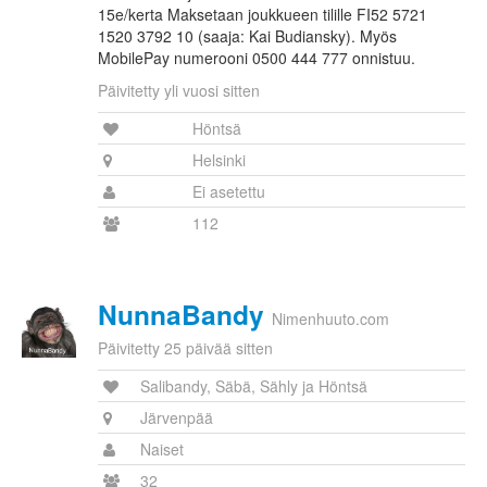
15e/kerta Maksetaan joukkueen tilille FI52 5721
1520 3792 10 (saaja: Kai Budiansky). Myös
MobilePay numerooni 0500 444 777 onnistuu.
Päivitetty yli vuosi sitten
Höntsä
Helsinki
Ei asetettu
112
NunnaBandy
Nimenhuuto.com
Päivitetty 25 päivää sitten
Salibandy, Säbä, Sähly ja Höntsä
Järvenpää
Naiset
32