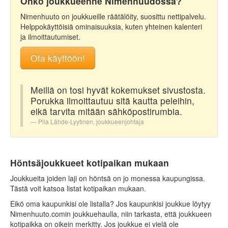
Onko joukkueenne Nimenhuudossa?
Nimenhuuto on joukkueille räätälöity, suosittu nettipalvelu.
Helppokäyttöisiä ominaisuuksia, kuten yhteinen kalenteri
ja ilmoittautumiset.
Ota käyttöön!
Meillä on tosi hyvät kokemukset sivustosta.
Porukka ilmoittautuu sitä kautta peleihin,
eikä tarvita mitään sähköpostirumbia.
Piia Lähde-Lyytinen, joukkueenjohtaja
Höntsäjoukkueet kotipaikan mukaan
Joukkueita joiden laji on höntsä on jo monessa kaupungissa.
Tästä voit katsoa listat kotipaikan mukaan.
Eikö oma kaupunkisi ole listalla? Jos kaupunkisi joukkue löytyy
Nimenhuuto.comin joukkuehaulla, niin tarkasta, että joukkueen
kotipaikka on oikein merkitty. Jos joukkue ei vielä ole