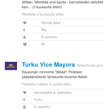
tililtään. Miettikää ensi kautta - kannattaisiko säilyttää
kam... (3 kuukautta sitten)
Päivitetty 2 kuukautta sitten
Höntsä lätkä
Pks
Ei asetettu
50
Turku Vice Mayors
Nimenhuuto.com
Kaupungin rennointa "lätkää"! Pelataan
pääsääntöisesti Varissuolla lauantai-iltaisin.
Päivitetty melkein 8 vuotta sitten
Höntsälätkä ja Jääkiekko
Turku
Ei asetettu