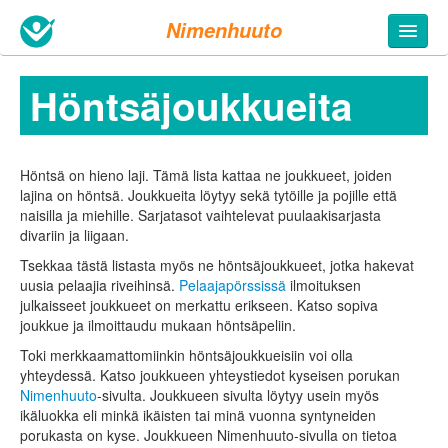
Nimenhuuto
Höntsä­joukkueita
Höntsä on hieno laji. Tämä lista kattaa ne joukkueet, joiden
lajina on höntsä. Joukkueita löytyy sekä tytöille ja pojille että
naisilla ja miehille. Sarjatasot vaihtelevat puulaakisarjasta
divariin ja liigaan.
Tsekkaa tästä listasta myös ne höntsä­joukkueet, jotka hakevat
uusia pelaajia riveihinsä.
Pelaajapörssissä
ilmoituksen
julkaisseet joukkueet on merkattu erikseen. Katso sopiva
joukkue ja ilmoittaudu mukaan höntsä­peliin.
Toki merkkaamattomiinkin höntsäjoukkueisiin voi olla
yhteydessä. Katso joukkueen yhteystiedot kyseisen porukan
Nimenhuuto
-sivulta. Joukkueen sivulta löytyy usein myös
ikäluokka eli minkä ikäisten tai minä vuonna syntyneiden
porukasta on kyse. Joukkueen Nimenhuuto-sivulla on tietoa