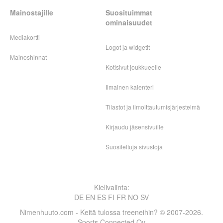
Mainostajille
Suosituimmat
ominaisuudet
Mediakortti
Logot ja widgetit
Mainoshinnat
Kotisivut joukkueelle
Ilmainen kalenteri
Tilastot ja ilmoittautumisjärjestelmä
Kirjaudu jäsensivuille
Suositeltuja sivustoja
Kielivalinta:
DE
EN
ES
FI
FR
NO
SV
Nimenhuuto.com - Keitä tulossa treeneihin? © 2007-2026.
Sports Connected Oy