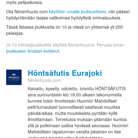
myös pelipaikoista.
Ota Nimenhuuto.com
käyttöön omalle joukkuelleesi
, niin pääset
hyödyntämään laajaa valikoimaa hyödyllisiä ominaisuuksia.
Tässä listassa joukkueita on 10 ja niissä on yhteensä yli 200
pelaajaa.
Jo 10 höntsäjoukkuetta käyttää Nimenhuutoa. Perusta oman
joukkueen ilmaiset kotisivut
.
Höntsäfutis Eurajoki
Nimenhuuto.com
Kaivattu, kyselty, odotettu, toivottu HÖNTSÄFUTIS
aina sunnuntaisin klo 18.00 alkaen tekonurmella
kunnes toisin ilmoitetaan Huomio! Mahdolliset
pelit/turnaukset luonnollisesti saattavat muuttaa
päivää/aikaa, mutta muutoksista pyritään kyllä
ilmoittamaan. Tervetuloa mukaan pitämään kuntoa
yllä ja potkimaan palloa hyvässä seurassa. Huomio!
Mahdollisen tapaturman varalta jokainen on itse
vastuussa omasta vakuutusturvastaan.