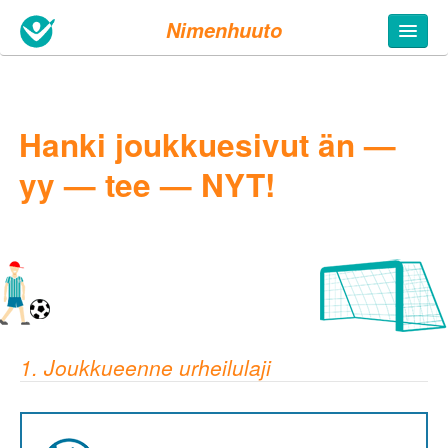
Nimenhuuto
Hanki joukkuesivut än —
yy — tee — NYT!
1. Joukkueenne urheilulaji
5. Täytä tietosi
Joukkueen nimi