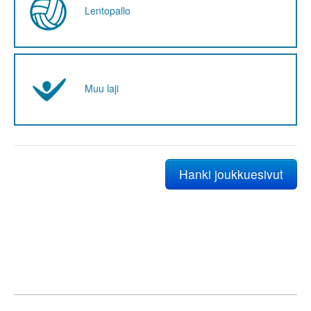
Lentopallo
Muu laji
Hanki joukkuesivut