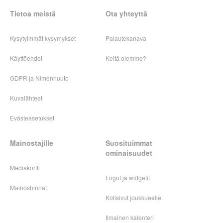
Tietoa meistä
Ota yhteyttä
Kysytyimmät kysymykset
Palautekanava
Käyttöehdot
Keitä olemme?
GDPR ja Nimenhuuto
Kuvalähteet
Evästeasetukset
Mainostajille
Suosituimmat
ominaisuudet
Mediakortti
Logot ja widgetit
Mainoshinnat
Kotisivut joukkueelle
Ilmainen kalenteri