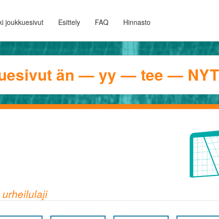
i joukkuesivut
Esittely
FAQ
Hinnasto
uesivut än — yy — tee — NYT
urheilulaji