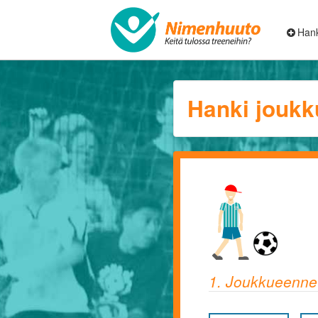
Hank
Hanki joukk
1. Joukkueenne 