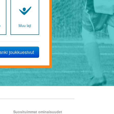
Joukkueen nimi
www-osoite
Junnujoukkue
o
Muu laji
Tytöt
anki joukkuesivut
Ottamalla palvelun käyttöön hyvä
kirjautumiseen, liikennemittauksee
Suosituimmat ominaisuudet