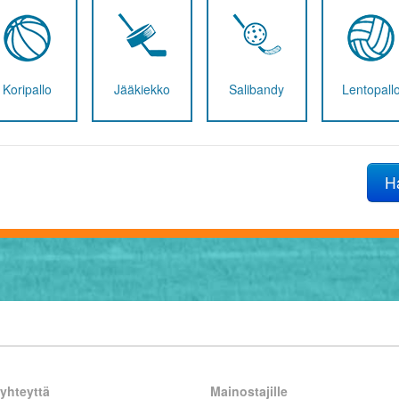
Koripallo
Jääkiekko
Salibandy
Lentopall
H
yhteyttä
Mainostajille