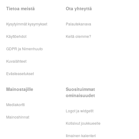
Tietoa meistä
Ota yhteyttä
Kysytyimmät kysymykset
Palautekanava
Käyttöehdot
Keitä olemme?
GDPR ja Nimenhuuto
Kuvalähteet
Evästeasetukset
Mainostajille
Suosituimmat
ominaisuudet
Mediakortti
Logot ja widgetit
Mainoshinnat
Kotisivut joukkueelle
Ilmainen kalenteri