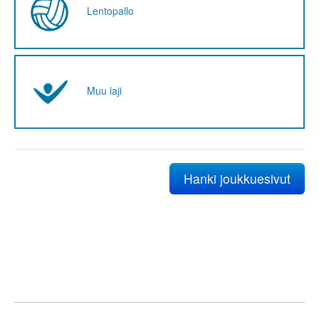
Lentopallo
Muu laji
Hanki joukkuesivut