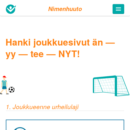
Nimenhuuto
Hanki joukkuesivut än —
yy — tee — NYT!
1. Joukkueenne urheilulaji
5. Täytä tietosi
Joukkueen nimi