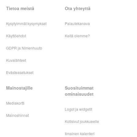
Tietoa meistä
Ota yhteyttä
Kysytyimmät kysymykset
Palautekanava
Käyttöehdot
Keitä olemme?
GDPR ja Nimenhuuto
Kuvalähteet
Evästeasetukset
Mainostajille
Suosituimmat
ominaisuudet
Mediakortti
Logot ja widgetit
Mainoshinnat
Kotisivut joukkueelle
Ilmainen kalenteri