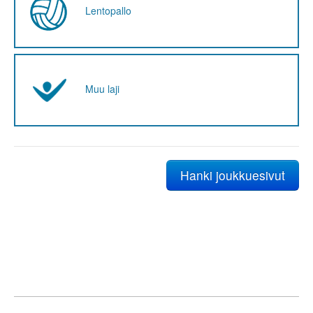
Lentopallo
Muu laji
Hanki joukkuesivut