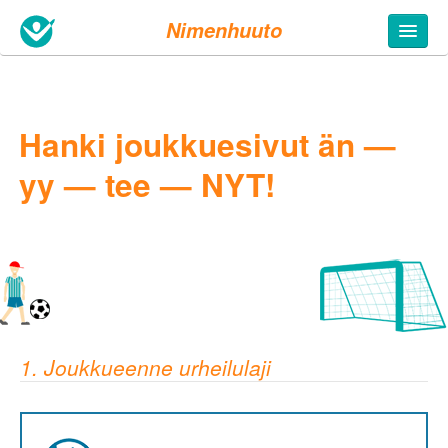
Nimenhuuto
Hanki joukkuesivut än —
yy — tee — NYT!
1. Joukkueenne urheilulaji
5. Täytä tietosi
Joukkueen nimi