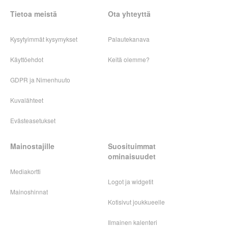
Tietoa meistä
Ota yhteyttä
Kysytyimmät kysymykset
Palautekanava
Käyttöehdot
Keitä olemme?
GDPR ja Nimenhuuto
Kuvalähteet
Evästeasetukset
Mainostajille
Suosituimmat
ominaisuudet
Mediakortti
Logot ja widgetit
Mainoshinnat
Kotisivut joukkueelle
Ilmainen kalenteri