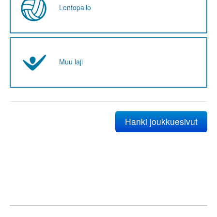
Lentopallo
Muu laji
Hanki joukkuesivut