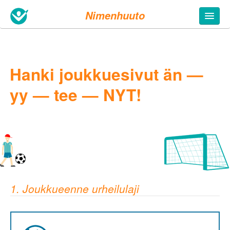
Nimenhuuto
Hanki joukkuesivut än —
yy — tee — NYT!
1. Joukkueenne urheilulaji
5. Täytä tietosi
Joukkueen nimi