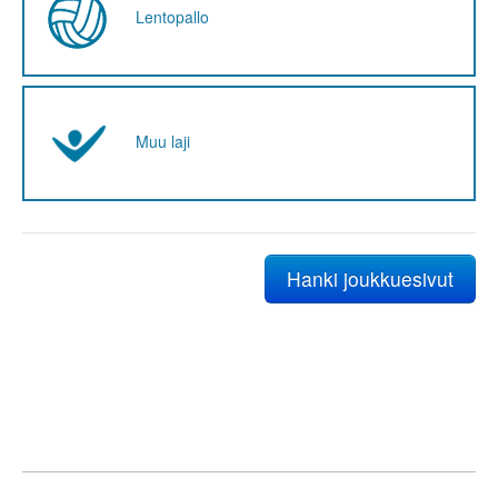
Lentopallo
Muu laji
Hanki joukkuesivut