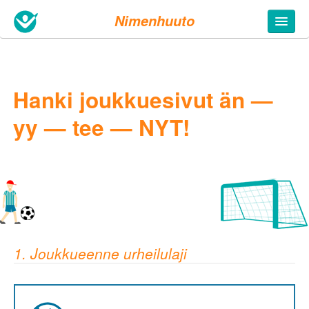
Nimenhuuto
Hanki joukkuesivut än —
yy — tee — NYT!
1. Joukkueenne urheilulaji
5. Täytä tietosi
Joukkueen nimi