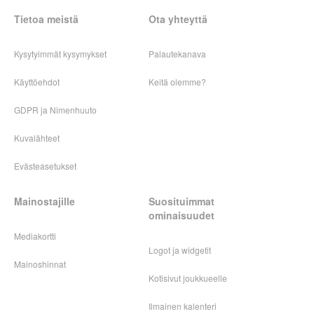
Tietoa meistä
Ota yhteyttä
Kysytyimmät kysymykset
Palautekanava
Käyttöehdot
Keitä olemme?
GDPR ja Nimenhuuto
Kuvalähteet
Evästeasetukset
Mainostajille
Suosituimmat
ominaisuudet
Mediakortti
Logot ja widgetit
Mainoshinnat
Kotisivut joukkueelle
Ilmainen kalenteri