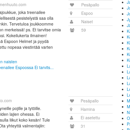
J
menhuuto.com
Pesäpallo
J
sjoukkue, joka treenailee
Espoo
J
ellisestä pesistelystä saa olla
J
Naiset
nenkin. Tervetuloa joukkoomme
J
n merkeissä! ps. Et tarvitse omia
59
K
aksi. Kokeilukerta ilmainen!
K
ä Espoon Helmet ja pyydä
K
ttu nopeaa viestintää varten
K
K
K
en naisten
L
eenailee Espoossa Ei tarvits...
La
L
L
L
L
to.com
Pesäpallo
M
M
lle pojille ja tytöille.
Hamina
N
den lajien ohessa. Ei
Ei asetettu
O
lla liikut koko kesän! Tule
P
Ota yhteyttä valmentajiin:
31
Pa