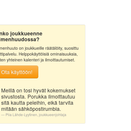
nko joukkueenne
imenhuudossa?
menhuuto on joukkueille räätälöity, suosittu
ttipalvelu. Helppokäyttöisiä ominaisuuksia,
ten yhteinen kalenteri ja ilmoittautumiset.
Ota käyttöön!
Meillä on tosi hyvät kokemukset
sivustosta. Porukka ilmoittautuu
sitä kautta peleihin, eikä tarvita
mitään sähköpostirumbia.
Piia Lähde-Lyytinen, joukkueenjohtaja