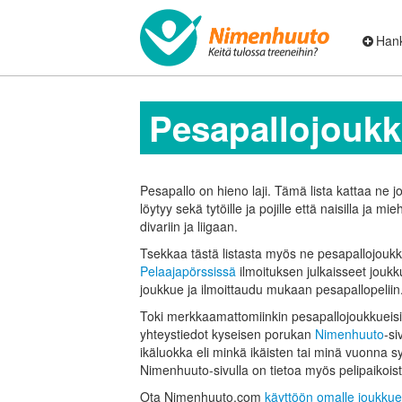
Hank
Pesapallo­joukk
Pesapallo on hieno laji. Tämä lista kattaa ne j
löytyy sekä tytöille ja pojille että naisilla ja m
divariin ja liigaan.
Tsekkaa tästä listasta myös ne pesapallo­joukku
Pelaajapörssissä
ilmoituksen julkaisseet jouk
joukkue ja ilmoittaudu mukaan pesapallo­peliin
Toki merkkaamattomiinkin pesapallojoukkueisi
yhteystiedot kyseisen porukan
Nimenhuuto
-si
ikäluokka eli minkä ikäisten tai minä vuonna
Nimenhuuto-sivulla on tietoa myös pelipaikoist
Ota Nimenhuuto.com
käyttöön omalle joukkue