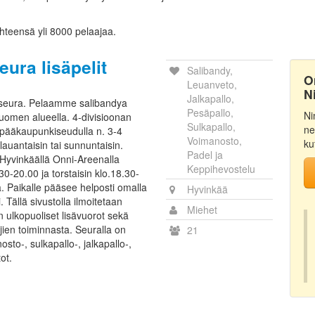
yhteensä yli 8000 pelaajaa.
ura lisäpelit
Salibandy,
O
Leuanveto,
N
Jalkapallo,
seura. Pelaamme salibandya
Pesäpallo,
Ni
uomen alueella. 4-divisioonan
Sulkapallo,
ne
t pääkaupunkiseudulla n. 3-4
Voimanosto,
ku
lauantaisin tai sunnuntaisin.
Padel ja
 Hyvinkäällä Onni-Areenalla
Keppihevostelu
.30-20.00 ja torstaisin klo.18.30-
 Paikalle pääsee helposti omalla
Hyvinkää
i. Tällä sivustolla ilmoitetaan
Miehet
ulkopuoliset lisävuorot sekä
jien toiminnasta. Seuralla on
21
sto-, sulkapallo-, jalkapallo-,
ot.