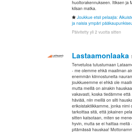
huoltorakennukseen. Itiksen ja 
kilsan matka.
Joukkue etsii pelaajia: Aikui
ja naisia ympäri pääkaupunkiseu
Päivitetty yli 2 vuotta sitten
Lastaamonlaaka
Tervetuloa tutustumaan Lataam
- me olemme ehkä maailman ainoa
enemmän kiinnostuneita naurami
joukkueemme ei ehkä ole maailma
mutta meillä on ainakin hauskaa
vakavasti, koska tiedämme että 
häviää, niin meillä on silti hau
erikoistaktiikkamme, jonka nimi 
tarkoittaa sitä, että jokainen pel
sitten katsotaan, miten se mene
hyvin, mutta se ei haittaa meit
pitämässä hauskaa! Mottonamme 