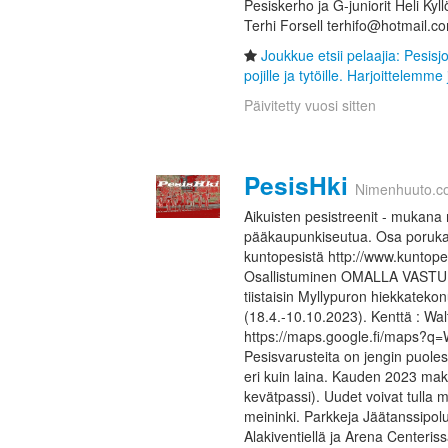
Pesiskerho ja G-juniorit Heli Ky
Terhi Forsell terhifo@hotmail.
Joukkue etsii pelaajia: Pesis
pojille ja tytöille. Harjoittelemme j
Päivitetty vuosi sitten
PesisHki
Nimenhuuto.c
Aikuisten pesistreenit - mukana 
pääkaupunkiseutua. Osa poruka
kuntopesistä http://www.kuntopes
Osallistuminen OMALLA VASTUU
tiistaisin Myllypuron hiekkateko
(18.4.-10.10.2023). Kenttä : Walte
https://maps.google.fi/maps?q=W
Pesisvarusteita on jengin puole
eri kuin laina. Kauden 2023 mak
kevätpassi). Uudet voivat tulla
meininki. Parkkeja Jäätanssipolu
Alakiventiellä ja Arena Centeris