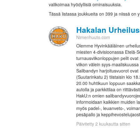
valikoimaa hyödyllisiä ominaisuuksia.
Tässä listassa joukkueita on 399 ja niissä on 
Hakalan Urheiluse
Nimenhuuto.com
Olemme Hyvinkääläinen urheilu
miesten 4-divisioonassa Etelä-S
turnausviikonloppujen pelit ova
viikon välein syys-maaliskuussa 
Salibandyn harjoitusvuorot ovat
(Suutarinkatu 2) tiistaisin klo 18
20.00 huhtikuun loppuun saakka.
autolla ja parkkitilaa on riittäväst
HakU:n omien salibandyvuorojen 
informoidaan kaikkien muiden la
myös padel-, leuanveto-, voimano
pesäpallo ja keppihevostelujaost
Päivitetty 2 kuukautta sitten