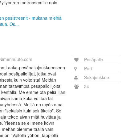
Myllypuron metroasemille noin
sten pesistreenit - mukana miehiä
tua. Os...
Nimenhuuto.com
Pesäpallo
on Laaka-pesäpallojoukkueeseen
Pori
t pesäpalloilijat, jotka ovat
Sekajoukkue
sesta kuin voitoista! Meidän
n taitavimpia pesäpalloilijoita,
24
 kentällä! Me emme ota peliä liian
aivan sama kuka voittaa tai
skaa yhdessä. Meillä on myös oma
on "sekaisin kuin seinäkello". Se
aaja tekee aivan mitä huvittaa ja
e. Yleensä se ei mene kovin
ä - mehän olemme täällä vain
on "Voitolla yöhön, tappiolla