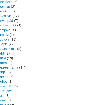
anakkala
(7)
oensuu
(2)
okioinen
(2)
yväskylä
(17)
ärvenpää
(7)
ankaanpää
(3)
empele
(14)
iiminki
(2)
ouvola
(13)
uopio
(2)
uusankoski
(2)
ahti
(2)
itila
(13)
ammi
(2)
appeenranta
(11)
ohja
(3)
oimaa
(7)
uhos
(3)
ynämäki
(6)
urmijärvi
(2)
ulu
(8)
aimio
(2)
ttijoki
(2)