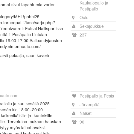
Kaukalopallo ja
 omat sivut tapahtumia varten.
Pesäpallo
i/category/MH1!pohhl25
Oulu
o.torneopal.fi/taso/sarja.php?
Sekajoukkue
enivuorot: Futsal Nallisportissa
enttä 1 Pesäpallo Lintulan
237
ello 16.00-17.00 Salibandyjaoston
bandy.nimenhuuto.com/
tarvii pelaajia, saan kaverin
huuto.com
Pesäpallo ja Pesis
lloilu jatkuu kesällä 2025.
Järvenpää
pi kesän klo 18:00–20:00.
Naiset
aikenikäisille ja -kuntoisille
isille. Tervetuloa mukaan hauskan
90
öytyy myös lainattavaksi.
käteen, pari kertaa voi tulla