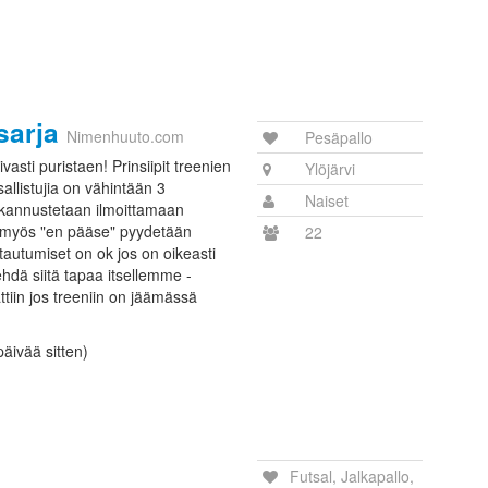
sarja
Nimenhuuto.com
Pesäpallo
vasti puristaen! Prinsiipit treenien
Ylöjärvi
sallistujia on vähintään 3
Naiset
 kannustetaan ilmoittamaan
 (myös "en pääse" pyydetään
22
tautumiset on ok jos on oikeasti
hdä siitä tapaa itsellemme -
tiin jos treeniin on jäämässä
päivää sitten)
Futsal, Jalkapallo,