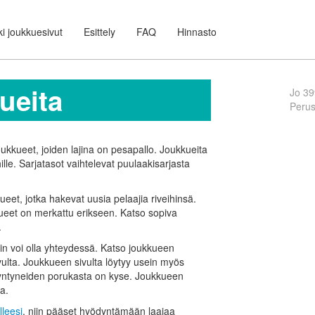
i joukkuesivut
Esittely
FAQ
Hinnasto
ueita
Jo 39
Peru
oukkueet, joiden lajina on pesapallo. Joukkueita
iehille. Sarjatasot vaihtelevat puulaakisarjasta
eet, jotka hakevat uusia pelaajia riveihinsä.
kueet on merkattu erikseen. Katso sopiva
.
in voi olla yhteydessä. Katso joukkueen
vulta. Joukkueen sivulta löytyy usein myös
 syntyneiden porukasta on kyse. Joukkueen
a.
lleesi
, niin pääset hyödyntämään laajaa