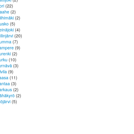
ori
(22)
aahe
(2)
iihimäki
(2)
usko
(5)
einäjoki
(4)
ilinjärvi
(20)
umma
(7)
ampere
(9)
urenki
(2)
urku
(10)
yrnävä
(3)
lvila
(9)
aasa
(11)
antaa
(3)
arkaus
(2)
ähäkyrö
(2)
löjärvi
(5)