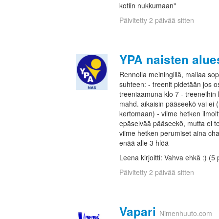
kotiin nukkumaan"
Päivitetty 2 päivää sitten
YPA naisten alue
Rennolla meiningillä, mailaa sopi
suhteen: - treenit pidetään jos o
treeniaamuna klo 7 - treeneihin
mahd. aikaisin pääseekö vai ei
kertomaan) - viime hetken ilmoit
epäselvää pääseekö, mutta ei te
viime hetken perumiset aina chat
enää alle 3 hlöä
Leena kirjoitti: Vahva ehkä :) (5 
Päivitetty 2 päivää sitten
Vapari
Nimenhuuto.com