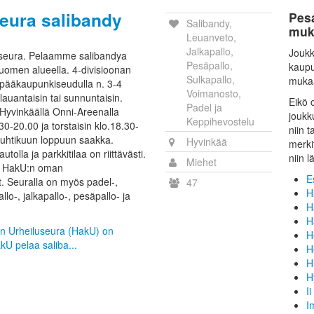
eura salibandy
Pes
Salibandy,
muk
Leuanveto,
Jalkapallo,
Joukk
seura. Pelaamme salibandya
Pesäpallo,
kaupu
uomen alueella. 4-divisioonan
Sulkapallo,
muka
t pääkaupunkiseudulla n. 3-4
Voimanosto,
lauantaisin tai sunnuntaisin.
Eikö 
Padel ja
 Hyvinkäällä Onni-Areenalla
joukk
Keppihevostelu
.30-20.00 ja torstaisin klo.18.30-
niin 
huhtikuun loppuun saakka.
Hyvinkää
merki
tolla ja parkkitilaa on riittävästi.
niin l
Miehet
ain HakU:n oman
E
at. Seuralla on myös padel-,
47
H
lo-, jalkapallo-, pesäpallo- ja
H
H
lan Urheiluseura (HakU) on
H
kU pelaa saliba...
H
H
H
Ii
I