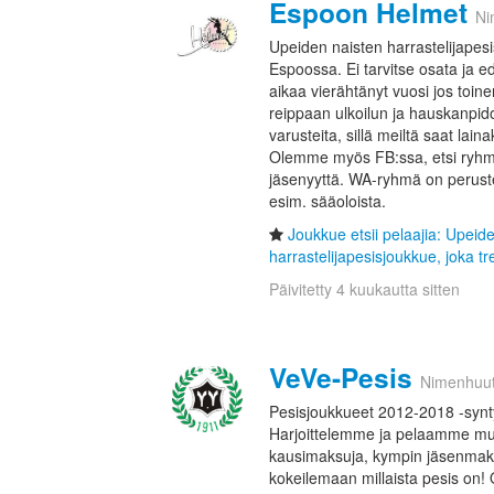
Espoon Helmet
Ni
Upeiden naisten harrastelijapesi
Espoossa. Ei tarvitse osata ja ed
aikaa vierähtänyt vuosi jos toi
reippaan ulkoilun ja hauskanpido
varusteita, sillä meiltä saat lain
Olemme myös FB:ssa, etsi ryhm
jäsenyyttä. WA-ryhmä on peruste
esim. sääoloista.
Joukkue etsii pelaajia: Upeid
harrastelijapesisjoukkue, joka tr
Päivitetty 4 kuukautta sitten
VeVe-Pesis
Nimenhuu
Pesisjoukkueet 2012-2018 -syntynei
Harjoittelemme ja pelaamme mui
kausimaksuja, kympin jäsenmaksu
kokeilemaan millaista pesis on! 