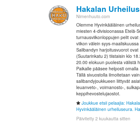
Hakalan Urheilus
Nimenhuuto.com
Olemme Hyvinkääläinen urheilu
miesten 4-divisioonassa Etelä-S
turnausviikonloppujen pelit ova
viikon välein syys-maaliskuussa 
Salibandyn harjoitusvuorot ovat
(Suutarinkatu 2) tiistaisin klo 18
20.00 elokuun puolesta välistä 
Paikalle pääsee helposti omalla au
Tällä sivuostolla ilmoitetaan v
salibandyjoukkueen liittyvät asi
leuanveto-, voimanosto-, sulkapal
keppihevostelujaostot.
Joukkue etsii pelaajia: Haka
Hyvinkääläinen urheiluseura. Ha
Päivitetty 2 kuukautta sitten