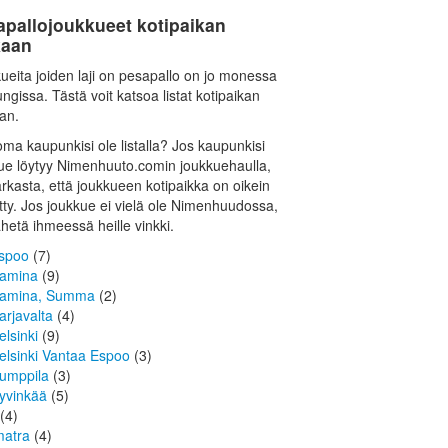
apallojoukkueet kotipaikan
aan
ueita joiden laji on pesapallo on jo monessa
ngissa. Tästä voit katsoa listat kotipaikan
an.
oma kaupunkisi ole listalla? Jos kaupunkisi
ue löytyy Nimenhuuto.comin joukkuehaulla,
tarkasta, että joukkueen kotipaikka on oikein
tty. Jos joukkue ei vielä ole Nimenhuudossa,
ähetä ihmeessä heille vinkki.
spoo
(7)
amina
(9)
amina, Summa
(2)
arjavalta
(4)
elsinki
(9)
elsinki Vantaa Espoo
(3)
umppila
(3)
yvinkää
(5)
(4)
matra
(4)