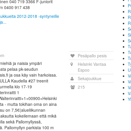
llönen 040 719 3366 F-juniorit
P
com 0400 917 438
R
joukkueita 2012-2018 -syntyneille
R
a...
R
S
Si
S
T
T
om
Pesäpallo pesis
T
miehiä ja naisia ympäri
Helsinki Vantaa
T
sta pelaa pk-seudun
Espoo
U
is.fi ja osa käy vain harkoissa.
V
Sekajoukkue
LLA Kaudella #27 treenit
V
nurmella klo 17-19
215
V
rinraitti 1
V
alterinraitti+1+00900+Helsinki
Y
sta - mutta tokihan oma on aina
su on 7,5€(alueliikunnan
 maksutta kokeilemaan että mikä
lla sekä Pallomyllyssä,
sä. Pallomyllyn parkista 100 m