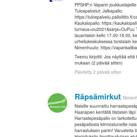
PPSHP:n Vaparin joukkuelajeille
Tulospalvelut: Jalkapallo:
https://tulospalvelu.palloliitto.f
Kaukalopallo: https://kaukalopall
turnaus=ou2021&sarja=OuPuu Tre
lauantaisin kello 17.00-18.00, k
urheilukeskuksessa torstaisin k
Nimenhuuto: https://vaparisali
Teemu kirjoitti: Jos näyttää että 
mukaan (2 päivää sitten)
Päivitetty 2 päivää sitten
Räpsämirkut
Nimen
Naisille suunnattu harrastepesäpa
Haarajoen kentällä tiistaisin lä
Harrastepesäpallo on tarkoitettu k
pesäpallosta kiinnostuneille na
harrastuksen pariin! Varusteita l
Harjoituksiin ilmoittaudutaan etu