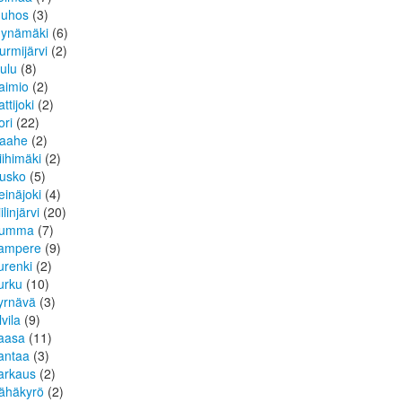
uhos
(3)
ynämäki
(6)
urmijärvi
(2)
ulu
(8)
aimio
(2)
ttijoki
(2)
ori
(22)
aahe
(2)
iihimäki
(2)
usko
(5)
einäjoki
(4)
ilinjärvi
(20)
umma
(7)
ampere
(9)
urenki
(2)
urku
(10)
yrnävä
(3)
lvila
(9)
aasa
(11)
antaa
(3)
arkaus
(2)
ähäkyrö
(2)