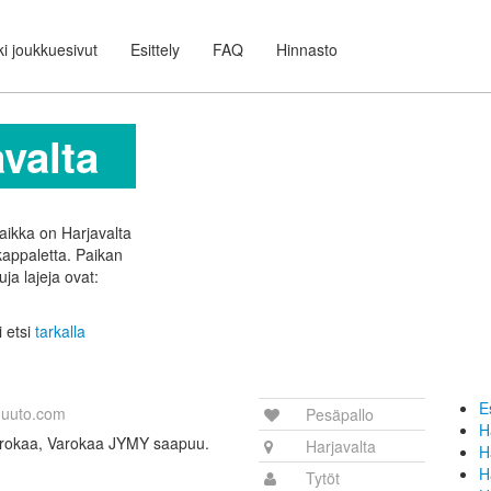
i joukkuesivut
Esittely
FAQ
Hinnasto
valta
paikka on Harjavalta
 kappaletta.
Paikan
uja lajeja ovat:
i etsi
tarkalla
E
uuto.com
Pesäpallo
H
 Varokaa, Varokaa JYMY saapuu.
Harjavalta
H
H
Tytöt