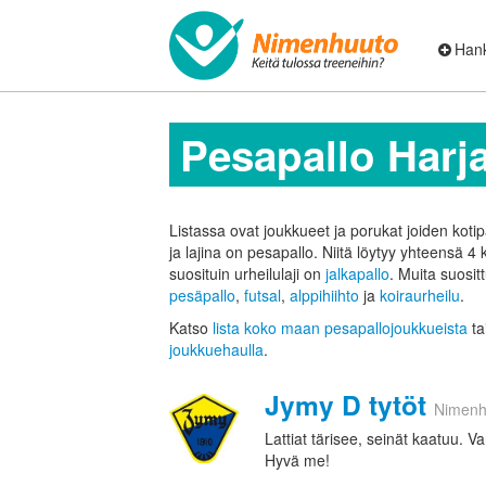
Hank
Pesapallo Harja
Listassa ovat joukkueet ja porukat joiden koti
ja lajina on pesapallo. Niitä löytyy yhteensä 4
suosituin urheilulaji on
jalkapallo
. Muita suositt
pesäpallo
,
futsal
,
alppihiihto
ja
koiraurheilu
.
Katso
lista koko maan pesapallojoukkueista
ta
joukkuehaulla
.
Jymy D tytöt
Nimenh
Lattiat tärisee, seinät kaatuu.
Hyvä me!