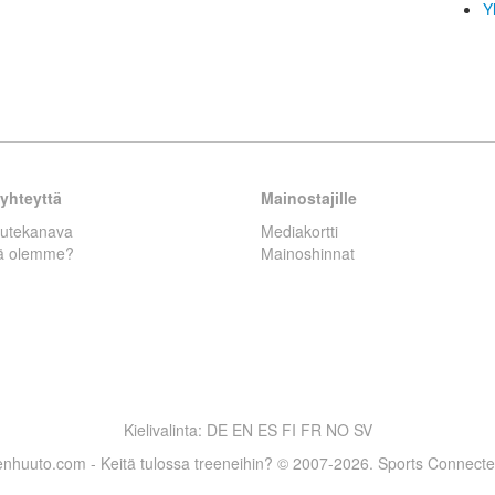
Y
yhteyttä
Mainostajille
autekanava
Mediakortti
tä olemme?
Mainoshinnat
Kielivalinta:
DE
EN
ES
FI
FR
NO
SV
nhuuto.com - Keitä tulossa treeneihin? © 2007-2026. Sports Connect