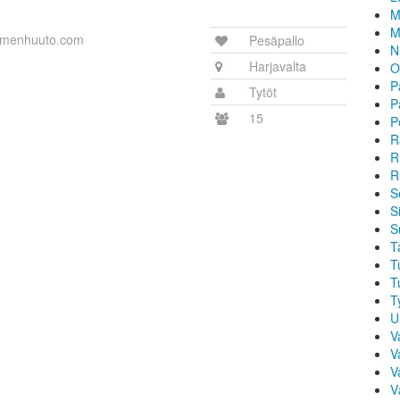
M
M
imenhuuto.com
Pesäpallo
N
Harjavalta
O
P
Tytöt
Pa
15
P
R
R
R
S
Si
S
T
T
T
T
U
V
V
V
V