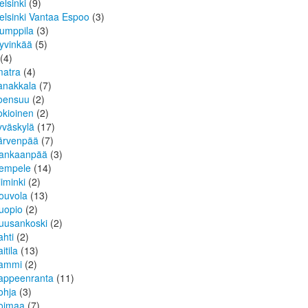
elsinki
(9)
elsinki Vantaa Espoo
(3)
umppila
(3)
yvinkää
(5)
(4)
matra
(4)
anakkala
(7)
oensuu
(2)
okioinen
(2)
yväskylä
(17)
ärvenpää
(7)
ankaanpää
(3)
empele
(14)
iiminki
(2)
ouvola
(13)
uopio
(2)
uusankoski
(2)
ahti
(2)
itila
(13)
ammi
(2)
appeenranta
(11)
ohja
(3)
oimaa
(7)