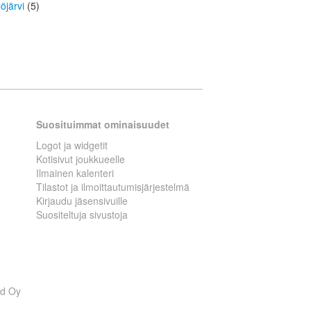
löjärvi
(5)
Suosituimmat ominaisuudet
Logot ja widgetit
Kotisivut joukkueelle
Ilmainen kalenteri
Tilastot ja ilmoittautumisjärjestelmä
Kirjaudu jäsensivuille
Suositeltuja sivustoja
ed Oy