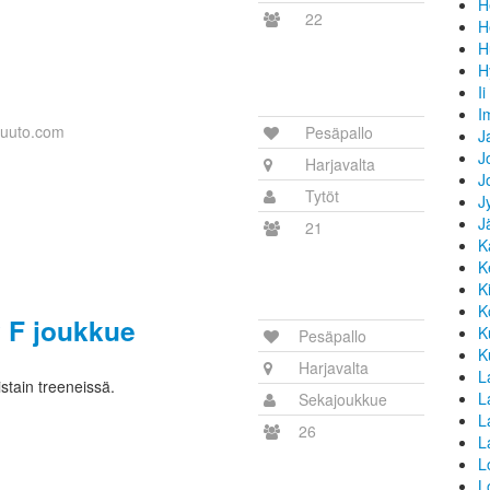
H
22
H
H
H
Ii
I
uuto.com
Pesäpallo
J
J
Harjavalta
J
Tytöt
J
J
21
K
K
K
K
 F joukkue
K
Pesäpallo
K
Harjavalta
L
stain treeneissä.
La
Sekajoukkue
L
26
L
L
L