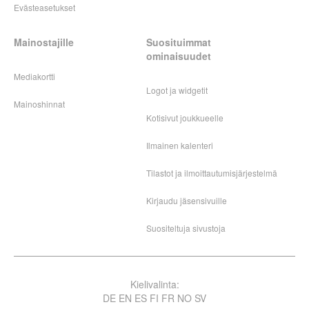
Evästeasetukset
Mainostajille
Suosituimmat
ominaisuudet
Mediakortti
Logot ja widgetit
Mainoshinnat
Kotisivut joukkueelle
Ilmainen kalenteri
Tilastot ja ilmoittautumisjärjestelmä
Kirjaudu jäsensivuille
Suositeltuja sivustoja
Kielivalinta:
DE
EN
ES
FI
FR
NO
SV