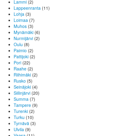
Lammi
(2)
Lappeenranta
(11)
Lohja
(3)
Loimaa
(7)
Muhos
(3)
Mynämäki
(6)
Nurmijärvi
(2)
Oulu
(8)
Paimio
(2)
Pattijoki
(2)
Pori
(22)
Raahe
(2)
Riihimäki
(2)
Rusko
(5)
Seinäjoki
(4)
Siilinjärvi
(20)
Summa
(7)
Tampere
(9)
Turenki
(2)
Turku
(10)
Tyrnävä
(3)
Ulvila
(9)
Vaasa
(11)