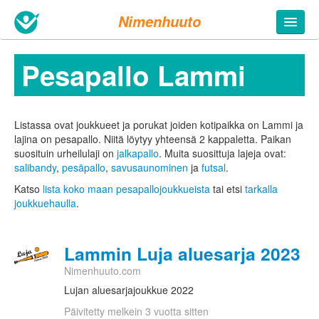
Nimenhuuto
Pesapallo Lammi
Listassa ovat joukkueet ja porukat joiden kotipaikka on Lammi ja
lajina on pesapallo. Niitä löytyy yhteensä 2 kappaletta.
Paikan
suosituin urheilulaji on
jalkapallo
. Muita suosittuja lajeja ovat:
salibandy
,
pesäpallo
,
savusaunominen
ja
futsal
.
Katso
lista koko maan pesapallojoukkueista
tai etsi
tarkalla
joukkuehaulla
.
Lammin Luja aluesarja 2023
Nimenhuuto.com
Lujan aluesarjajoukkue 2022
Päivitetty melkein 3 vuotta sitten