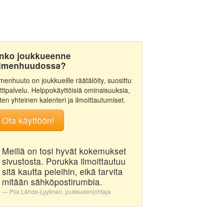
nko joukkueenne
imenhuudossa?
menhuuto on joukkueille räätälöity, suosittu
ttipalvelu. Helppokäyttöisiä ominaisuuksia,
ten yhteinen kalenteri ja ilmoittautumiset.
Ota käyttöön!
Meillä on tosi hyvät kokemukset
sivustosta. Porukka ilmoittautuu
sitä kautta peleihin, eikä tarvita
mitään sähköpostirumbia.
Piia Lähde-Lyytinen, joukkueenjohtaja