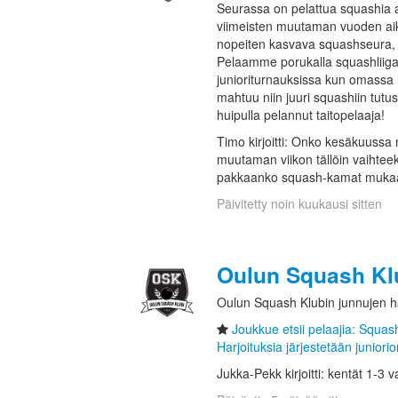
Seurassa on pelattua squashia ak
viimeisten muutaman vuoden ai
nopeiten kasvava squashseura, ni
Pelaamme porukalla squashliigaa
junioriturnauksissa kun omassa
mahtuu niin juuri squashiin tutus
huipulla pelannut taitopelaaja!
Timo kirjoitti: Onko kesäkuussa
muutaman viikon tällöin vaihteek
pakkaanko squash-kamat mukaan
Päivitetty noin kuukausi sitten
Oulun Squash Kl
Oulun Squash Klubin junnujen 
Joukkue etsii pelaajia: Squa
Harjoituksia järjestetään juniorior
Jukka-Pekk kirjoitti: kentät 1-3 v