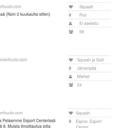
nhuuto.com
Squash
ssä (Noin 2 kuukautta sitten)
Pori
Ei asetettu
58
imenhuuto.com
Squash ja Golf
Järvenpää
Miehet
24
enhuuto.com
Squash
aja Pelaamme Esport Centerissä
Espoo, Esport
 8. Muista ilmoittautua jotta
Center