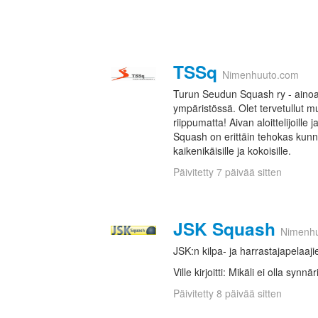
TSSq
Nimenhuuto.com
Turun Seudun Squash ry - ainoa
ympäristössä. Olet tervetullut 
riippumatta! Aivan aloittelijoille j
Squash on erittäin tehokas kunn
kaikenikäisille ja kokoisille.
Päivitetty 7 päivää sitten
JSK Squash
Nimenh
JSK:n kilpa- ja harrastajapelaaj
Ville kirjoitti: Mikäli ei olla synnä
Päivitetty 8 päivää sitten