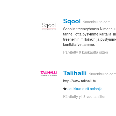
Sqool
Nimenhuuto.com
Sqoolin treeniryhmien Nimenhuu
tänne, jotta pysymme kartalla sii
treeneihin milloinkin ja pystymm
kenttätarvettamme.
Päivitetty 9 kuukautta sitten
Talihalli
Nimenhuuto.co
http://www.talihalli.fi/
Joukkue etsii pelaajia
Päivitetty yli 3 vuotta sitten