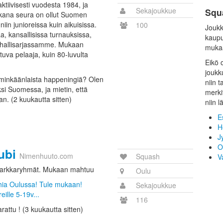
tiivisesti vuodesta 1984, ja
Sekajoukkue
Squ
kana seura on ollut Suomen
in junioreissa kuin aikuisissa.
100
Joukk
, kansallisissa turnauksissa,
kaupu
 hallisarjassamme. Mukaan
muka
tuva pelaaja, kuin 80-luvulta
Eikö 
joukk
 minkäänlaista happeningiä? Olen
niin 
si Suomessa, ja mietin, että
merki
. (2 kuukautta sitten)
niin l
E
H
J
O
ubi
Nimenhuuto.com
Squash
V
harkkaryhmät. Mukaan mahtuu
Oulu
shia Oulussa! Tule mukaan!
Sekajoukkue
eille 5-19v...
116
arattu ! (3 kuukautta sitten)