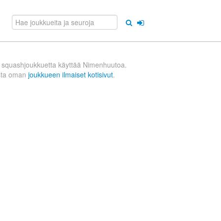
 squashjoukkuetta käyttää Nimenhuutoa.
sta oman
joukkueen ilmaiset kotisivut
.