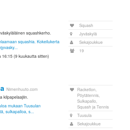
Squash
yväskyläläinen squashkerho.
Jyväskylä
pelaamaan squashia. Kokeilukerta
Sekajoukkue
jyvasky...
19
ta 16:15 (9 kuukautta sitten)
la
Nimenhuuto.com
Racketlon,
Pöytätennis,
a kilpapelaajiin.
Sulkapallo,
etuloa mukaan Tuusulan
Squash ja Tennis
ä, sulkapalloa, s...
Tuusula
Sekajoukkue