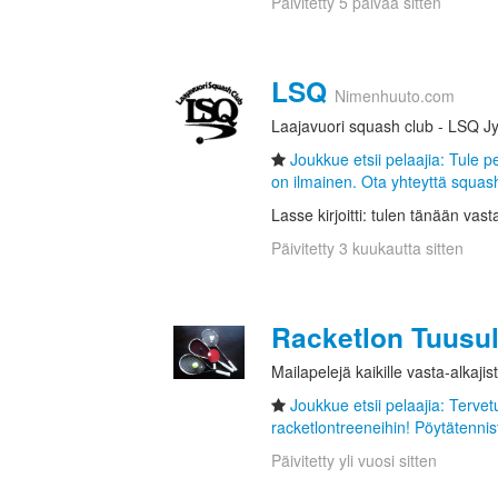
Päivitetty 5 päivää sitten
LSQ
Nimenhuuto.com
Laajavuori squash club - LSQ J
Joukkue etsii pelaajia: Tule 
on ilmainen. Ota yhteyttä squash
Lasse kirjoitti: tulen tänään vas
Päivitetty 3 kuukautta sitten
Racketlon Tuusu
Mailapelejä kaikille vasta-alkajist
Joukkue etsii pelaajia: Terv
racketlontreeneihin! Pöytätennist
Päivitetty yli vuosi sitten