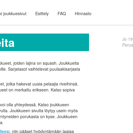
i joukkuesivut
Esittely
FAQ
Hinnasto
ita
Jo 19
Peru
kkueet, joiden lajina on squash. Joukkueita
iehille. Sarjatasot vaihtelevat puulaakisarjasta
t, jotka hakevat uusia pelaajia riveihinsä.
kueet on merkattu erikseen. Katso sopiva
voi olla yhteydessä. Katso joukkueen
vulta. Joukkueen sivulta löytyy usein myös
 syntyneiden porukasta on kyse. Joukkueen
a.
lleesi
, niin pääset hyödyntämään laajaa