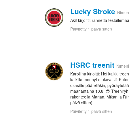
Lucky Stroke
Nimen
Akif kirjoitti: rannetta testailem
Päivitetty 1 päivä sitten
HSRC treenit
Nimen
Karoliina kirjoitti: Hei kaikki tre
kaikilla mennyt mukavasti. Kuten
osasitte päätelläkin, pyöräytetä
maanantaina 10.8. 😎 Treeniryhm
rakenteella Marjan, Mikan ja Riin
päivä sitten)
Päivitetty 1 päivä sitten