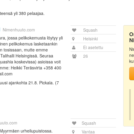
teensä yli 380 pelaajaa.
u
Nimenhuuto.com
Squash
O
a, jossa pelikokemusta löytyy yli
Helsinki
N
inen pelikokemus lasketaankin
Ei asetettu
Ni
in tosissaan, mutte emme
ne
Talihalli Helsingissä. Seuraa
26
ku
uashia koskevissa) asioissa voit
mme: Heikki Teräsvirta +358 400
ail.com
,uusi ajankohta 21.8. Pickala. (7
uuto.com
Squash
 Myyrmäen urheilupuistossa.
Vantaa