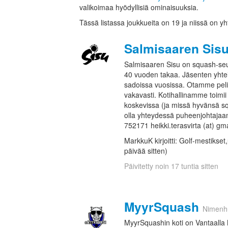
valikoimaa hyödyllisiä ominaisuuksia.
Tässä listassa joukkueita on 19 ja niissä on yh
Salmisaaren Sis
Salmisaaren Sisu on squash-seur
40 vuoden takaa. Jäsenten yhte
sadoissa vuosissa. Otamme pel
vakavasti. Kotihallinamme toimii 
koskevissa (ja missä hyvänsä sq
olla yhteydessä puheenjohtajaa
752171 heikki.terasvirta (at) gm
MarkkuK kirjoitti: Golf-mestikset
päivää sitten)
Päivitetty noin 17 tuntia sitten
MyyrSquash
Nimenh
MyyrSquashin koti on Vantaalla