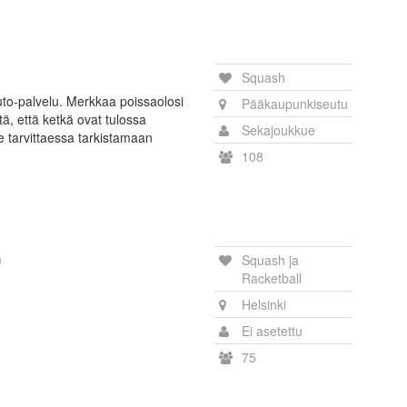
Squash
to-palvelu. Merkkaa poissaolosi
Pääkaupunkiseutu
tä, että ketkä ovat tulossa
Sekajoukkue
e tarvittaessa tarkistamaan
108
m
Squash ja
Racketball
Helsinki
Ei asetettu
75