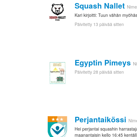
Squash Nallet
Nime
Kari kirjoitti: Tuun vähän myöhä
Päivitetty 13 päivää sitten
Egyptin Pimeys
N
Päivitetty 28 päivää sitten
Perjantaikössi
Nim
Hei perjantai squashin harrast
maanantaisin kello 16:45 kentällä