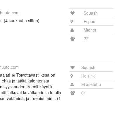
huuto.com
Squash
aan (4 kuukautta sitten)
Espoo
Miehet
27
huuto.com
Squash
enaajat! ☀️ Toivottavasti kesä on
Helsinki
 ehkä jo täältä kalenterista
Ei asetettu
än syyskauden treenit käyntiin
ät jatkuvat kevätkaudelta tutulla
61
an vetäminä, ja treenien hin... (1