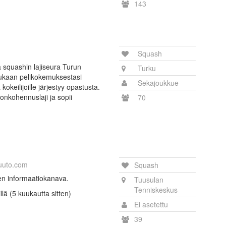
143
Squash
 squashin lajiseura Turun
Turku
mukaan pelikokemuksestasi
Sekajoukkue
a kokeilijoille järjestyy opastusta.
onkohennuslaji ja sopii
70
uuto.com
Squash
ien informaatiokanava.
Tuusulan
Tenniskeskus
rillä (5 kuukautta sitten)
Ei asetettu
39