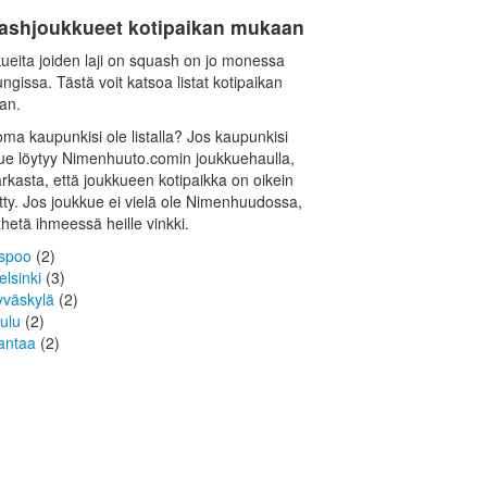
ashjoukkueet kotipaikan mukaan
ueita joiden laji on squash on jo monessa
ngissa. Tästä voit katsoa listat kotipaikan
an.
oma kaupunkisi ole listalla? Jos kaupunkisi
ue löytyy Nimenhuuto.comin joukkuehaulla,
tarkasta, että joukkueen kotipaikka on oikein
tty. Jos joukkue ei vielä ole Nimenhuudossa,
ähetä ihmeessä heille vinkki.
spoo
(2)
elsinki
(3)
yväskylä
(2)
ulu
(2)
antaa
(2)