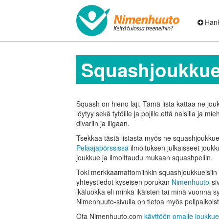
Hank
Squash­joukkue
Squash on hieno laji. Tämä lista kattaa ne jou
löytyy sekä tytöille ja pojille että naisilla ja m
divariin ja liigaan.
Tsekkaa tästä listasta myös ne squash­joukkuee
Pelaajapörssissä
ilmoituksen julkaisseet jouk
joukkue ja ilmoittaudu mukaan squash­peliin.
Toki merkkaamattomiinkin squashjoukkueisiin 
yhteystiedot kyseisen porukan
Nimenhuuto
-si
ikäluokka eli minkä ikäisten tai minä vuonna
Nimenhuuto-sivulla on tietoa myös pelipaikoist
Ota Nimenhuuto.com
käyttöön omalle joukkue