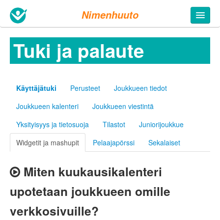
Nimenhuuto
Tuki ja palaute
Käyttäjätuki
Perusteet
Joukkueen tiedot
Joukkueen kalenteri
Joukkueen viestintä
Yksityisyys ja tietosuoja
Tilastot
Juniorijoukkue
Widgetit ja mashupit
Pelaajapörssi
Sekalaiset
Miten kuukausikalenteri
upotetaan joukkueen omille
verkkosivuille?