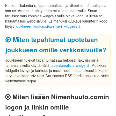
Kuukausikalenterin, tapahtumalistan ja viimeisimmät uutispalat
saa ns. widgetinä näkymään millä tahansa sivulla. Sinun
tarvitsee vain kopioida widget-sivulla oleva koodi ja liittää se
haluamallesi webbisivulle. Esimerkiksi kuukausikalenterin koodi
löytyy
joukkueen kuukausikalenteri -widgetistä
.
Miten tapahtumat upotetaan
joukkueen omille verkkosivuille?
Joukkueen tulevat tapahtumat saa helposti näkyviin millä
tahansa sivulla käyttämällä
tapahtumalista-widgetiä
. Muokkaa
widgetin leveys ja korkeus ja muut tiedot haluamiksesi ja kopioi
tarvittava koodi sivullesi. Varsinaista RSS-feediä palvelu ei vielä
valitettavasti tarjoa.
Miten lisään Nimenhuuto.comin
logon ja linkin omille