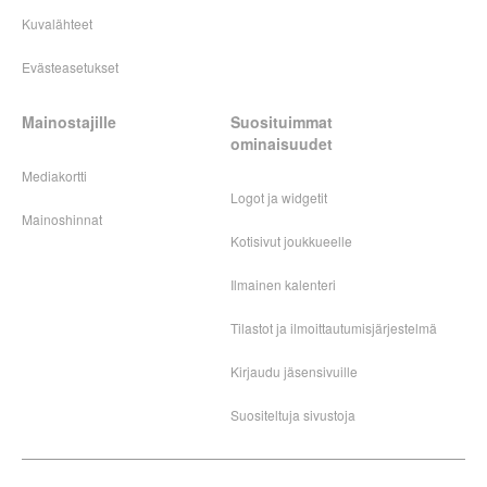
Kuvalähteet
Evästeasetukset
Mainostajille
Suosituimmat
ominaisuudet
Mediakortti
Logot ja widgetit
Mainoshinnat
Kotisivut joukkueelle
Ilmainen kalenteri
Tilastot ja ilmoittautumisjärjestelmä
Kirjaudu jäsensivuille
Suositeltuja sivustoja