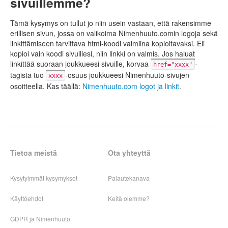
sivuillemme?
Tämä kysymys on tullut jo niin usein vastaan, että rakensimme
erillisen sivun, jossa on valikoima Nimenhuuto.comin logoja sekä
linkittämiseen tarvittava html-koodi valmiina kopioitavaksi. Eli
kopioi vain koodi sivuillesi, niin linkki on valmis. Jos haluat
linkittää suoraan joukkueesi sivuille, korvaa
-
href="xxxx"
tagista tuo
-osuus joukkueesi Nimenhuuto-sivujen
xxxx
osoitteella. Kas täällä:
Nimenhuuto.com logot ja linkit
.
Tietoa meistä
Ota yhteyttä
Kysytyimmät kysymykset
Palautekanava
Käyttöehdot
Keitä olemme?
GDPR ja Nimenhuuto