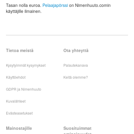
Tasan nolla euroa.
Pelaajapörssi
on Nimenhuuto.comin
käyttäjille ilmainen.
Tietoa meistä
Ota yhteyttä
Kysytyimmät kysymykset
Palautekanava
Käyttöehdot
Keitä olemme?
GDPR ja Nimenhuuto
Kuvalähteet
Evästeasetukset
Mainostajille
Suosituimmat