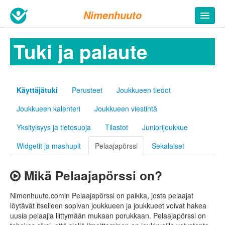
Nimenhuuto
Tuki ja palaute
Käyttäjätuki
Perusteet
Joukkueen tiedot
Joukkueen kalenteri
Joukkueen viestintä
Yksityisyys ja tietosuoja
Tilastot
Juniorijoukkue
Widgetit ja mashupit
Pelaajapörssi
Sekalaiset
Mikä Pelaajapörssi on?
Nimenhuuto.comin Pelaajapörssi on paikka, josta pelaajat
löytävät itselleen sopivan joukkueen ja joukkueet voivat hakea
uusia pelaajia liittymään mukaan porukkaan. Pelaajapörssi on