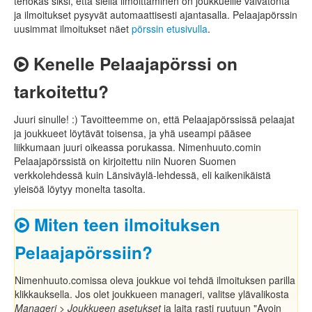
tehokas siksi, että siellä ilmoittaminen on joukkueille vaivatonta
ja ilmoitukset pysyvät automaattisesti ajantasalla. Pelaajapörssin
uusimmat ilmoitukset näet
pörssin etusivulla
.
Kenelle Pelaajapörssi on
tarkoitettu?
Juuri sinulle! :) Tavoitteemme on, että Pelaajapörssissä pelaajat
ja joukkueet löytävät toisensa, ja yhä useampi pääsee
liikkumaan juuri oikeassa porukassa. Nimenhuuto.comin
Pelaajapörssistä on kirjoitettu niin Nuoren Suomen
verkkolehdessä kuin Länsiväylä-lehdessä, eli kaikenikäistä
yleisöä löytyy monelta tasolta.
Miten teen ilmoituksen
Pelaajapörssiin?
Nimenhuuto.comissa oleva joukkue voi tehdä ilmoituksen parilla
klikkauksella. Jos olet joukkueen manageri, valitse ylävalikosta
Manageri
>
Joukkueen asetukset
ja laita rasti ruutuun "Avoin