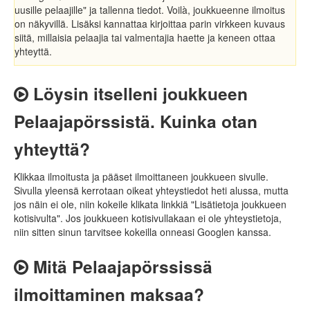
uusille pelaajille" ja tallenna tiedot. Voilà, joukkueenne ilmoitus
on näkyvillä. Lisäksi kannattaa kirjoittaa parin virkkeen kuvaus
siitä, millaisia pelaajia tai valmentajia haette ja keneen ottaa
yhteyttä.
Löysin itselleni joukkueen
Pelaajapörssistä. Kuinka otan
yhteyttä?
Klikkaa ilmoitusta ja pääset ilmoittaneen joukkueen sivulle.
Sivulla yleensä kerrotaan oikeat yhteystiedot heti alussa, mutta
jos näin ei ole, niin kokeile klikata linkkiä "Lisätietoja joukkueen
kotisivulta". Jos joukkueen kotisivullakaan ei ole yhteystietoja,
niin sitten sinun tarvitsee kokeilla onneasi Googlen kanssa.
Mitä Pelaajapörssissä
ilmoittaminen maksaa?