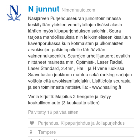
N junnut
Nimenhuuto.com
Näsijärven Purjehdusseuran junioritoiminnassa
keskitytään yleisten veneilytaitojen lisäksi alusta
lähtien myös kilpapurjehduksen saloihin. Seura
tarjoaa mahdollisuuksia niin leikkimieliseen kisailuun
kaveriporukassa kuin kotimaisten ja ulkomaisten
arvokisojen palkintopalleille tähtäävään
valmennukseenkin. Seurojen urheilijanuoret ovatkin
niittäneet mainetta mm. Optimisti-, Laser Radial,
Laser Standard, 2.4mr-, Hai – ja H-vene luokissa.
Saavutusten joukkoon mahtuu sekä ranking-sarjojen
voittoja että arvokisamitalejakin. Lisätietoja seurasta
ja sen toiminnasta nettisivuilla: - www.nsailing.fi
Venla kirjoitti: Majoitus 2 hengelle ja löytyy
koukullinen auto (3 kuukautta sitten)
Päivitetty 16 päivää sitten
Purjehdus, Kilpapurjehdus ja Jollapurjehdus
Tampere