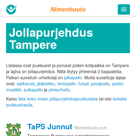
Nimenhuuto
Jollapurjehdus
Tampere
Listassa ovat joukkueet ja porukat joiden kotipaikka on Tampere
ja lajina on jollapurjehdus. Niitä löytyy yhteensä 2 kappaletta.
Paikan suosituin urheilulaji on
jalkapallo
. Muita suosittuja lajeja
ovat:
salibandy
,
jääkiekko
,
lentopallo
,
futsal
,
pesäpallo
,
padel
,
musiikki
,
sulkapallo
ja
yleisurheilu
.
Katso
lista koko maan jollapurjehdusjoukkueista
tai etsi
tarkalla
joukkuehaulla
.
TaPS Junnut
Nimenhuuto.com
Tampereen Pursiseuran junioritoiminnassa