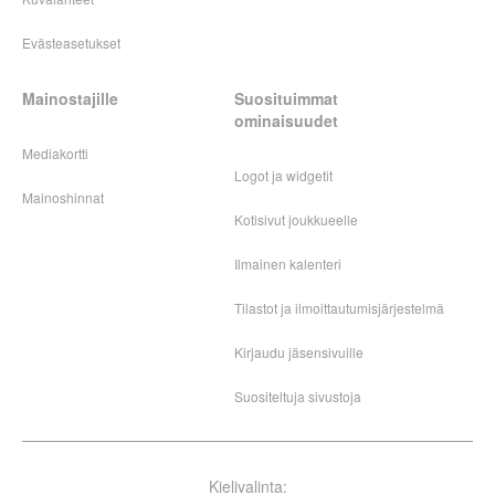
Evästeasetukset
Mainostajille
Suosituimmat
ominaisuudet
Mediakortti
Logot ja widgetit
Mainoshinnat
Kotisivut joukkueelle
Ilmainen kalenteri
Tilastot ja ilmoittautumisjärjestelmä
Kirjaudu jäsensivuille
Suositeltuja sivustoja
Kielivalinta: