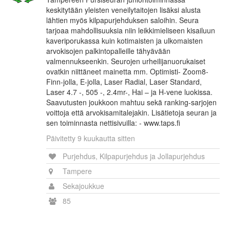
keskitytään yleisten veneilytaitojen lisäksi alusta
lähtien myös kilpapurjehduksen saloihin. Seura
tarjoaa mahdollisuuksia niin leikkimieliseen kisailuun
kaveriporukassa kuin kotimaisten ja ulkomaisten
arvokisojen palkintopalleille tähyävään
valmennukseenkin. Seurojen urheilijanuorukaiset
ovatkin niittäneet mainetta mm. Optimisti- Zoom8-
Finn-jolla, E-jolla, Laser Radial, Laser Standard,
Laser 4.7 -, 505 -, 2.4mr-, Hai – ja H-vene luokissa.
Saavutusten joukkoon mahtuu sekä ranking-sarjojen
voittoja että arvokisamitalejakin. Lisätietoja seuran ja
sen toiminnasta nettisivuilla: - www.taps.fi
Päivitetty 9 kuukautta sitten
Purjehdus, Kilpapurjehdus ja Jollapurjehdus
Tampere
Sekajoukkue
85