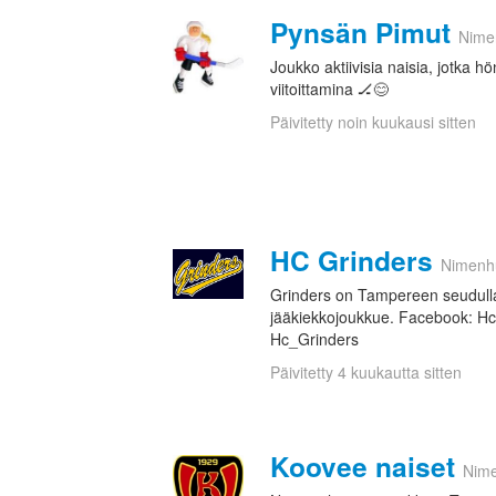
Pynsän Pimut
Nime
Joukko aktiivisia naisia, jotka hö
viitoittamina 🏒😊
Päivitetty noin kuukausi sitten
HC Grinders
Nimenh
Grinders on Tampereen seudull
jääkiekkojoukkue. Facebook: Hc
Hc_Grinders
Päivitetty 4 kuukautta sitten
Koovee naiset
Nim