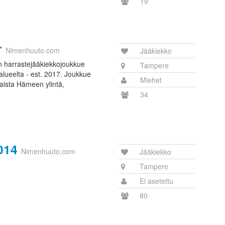
19
r
Nimenhuuto.com
Jääkiekko
 harrastejääkiekkojoukkue
Tampere
lueelta - est. 2017. Joukkue
Miehet
aista Hämeen ylintä,
34
014
Nimenhuuto.com
Jääkiekko
Tampere
Ei asetettu
80