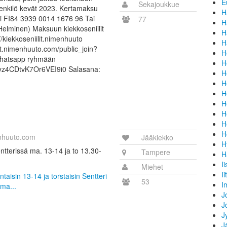
E
Sekajoukkue
nkilö kevät 2023. Kertamaksu
H
li FI84 3939 0014 1676 96 Tai
77
H
elminen) Maksuun kiekkoseniilit
H
/kiekkoseniilit.nimenhuuto
H
lit.nimenhuuto.com/public_join?
H
 Whatsapp ryhmään
H
hyz4CDtvK7Or6VEI9i0 Salasana:
H
H
H
H
H
H
H
nhuuto.com
Jääkiekko
H
tterissä ma. 13-14 ja to 13.30-
Tampere
H
I
Miehet
Iit
taisin 13-14 ja torstaisin Sentteri
53
I
 ma...
J
J
J
J