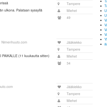
T
erissä
Tampere
T
ään ulkona. Palataan syssyllä
Miehet
U
U
49
V
V
V
V
Y
Nimenhuuto.com
Jääkiekko
ä
Tampere
KI PAIKALLE (11 kuukautta sitten)
Miehet
34
uto.com
Jääkiekko
Tampere
Miehet