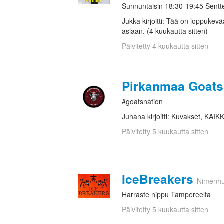
Sunnuntaisin 18:30-19:45 Sentt
Jukka kirjoitti: Tää on loppukev
asiaan. (4 kuukautta sitten)
Päivitetty 4 kuukautta sitten
Pirkanmaa Goats
#goatsnation
Juhana kirjoitti: Kuvakset, KAIK
Päivitetty 5 kuukautta sitten
IceBreakers
Nimenhu
Harraste nippu Tampereelta
Päivitetty 5 kuukautta sitten