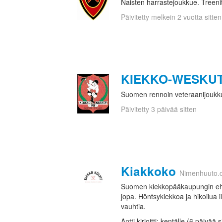
Naisten harrastejoukkue. Treenit
Päivitetty melkein 2 vuotta sitten
KIEKKO-WESKU
Suomen rennoin veteraanijoukk
Päivitetty 3 päivää sitten
Kiakkoko
Nimenhuuto.
Suomen kiekkopääkaupungin eh
jopa. Höntsykiekkoa ja hikoilua i
vauhtia.
Antti kirjoitti: kentälle (6 päivää s