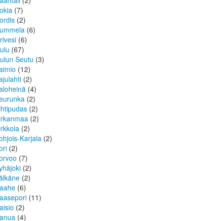
aantali
(2)
okia
(7)
ordis
(2)
ummela
(6)
rivesi
(6)
ulu
(67)
ulun Seutu
(3)
aimio
(12)
ajulahti
(2)
aloheinä
(4)
eurunka
(2)
ihtipudas
(2)
irkanmaa
(2)
irkkola
(2)
ohjois-Karjala
(2)
ori
(2)
orvoo
(7)
yhäjoki
(2)
älkäne
(2)
aahe
(6)
aasepori
(11)
aisio
(2)
anua
(4)