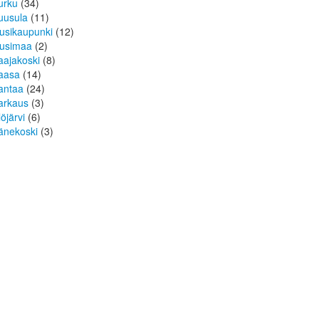
urku
(34)
uusula
(11)
usikaupunki
(12)
usimaa
(2)
aajakoski
(8)
aasa
(14)
antaa
(24)
arkaus
(3)
löjärvi
(6)
änekoski
(3)