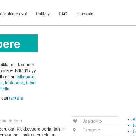
i joukkuesivut
Esittely
FAQ
Hinnasto
pere
ipaikka on Tampere
ehockey. Niitä löytyy
lulaji on
jalkapallo
.
ko
,
lentopallo
,
futsal
,
rheilu
.
 etsi
tarkalla
A
nhuuto.com
Jääkiekko
E
porukka. Kiekkovuoro perjantaisin
Tampere
E
erissä, pelit jatkuu toukokuun