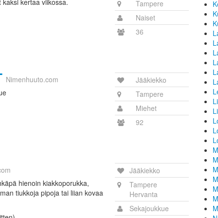
 kaksi kertaa viikossa.
Tampere
K
K
Naiset
K
36
L
La
L
L
L
T
Nimenhuuto.com
Jääkiekko
L
L
ue
Tampere
L
Miehet
L
L
92
L
L
M
M
M
com
Jääkiekko
M
käpä hienoin kiakkoporukka,
Tampere
M
lman tiukkoja pipoja tai liian kovaa
Hervanta
M
Sekajoukkue
M
itten)