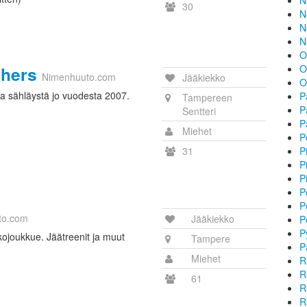
N
30
N
N
N
O
chers
O
Nimenhuuto.com
Jääkiekko
O
a sähläystä jo vuodesta 2007.
P
Tampereen
P
Sentteri
P
Miehet
P
31
P
P
P
P
P
to.com
Jääkiekko
P
P
kojoukkue. Jäätreenit ja muut
Tampere
P
Miehet
R
R
61
R
R