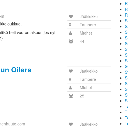
R
R
R
om
Jääkiekko
S
ekkojoukkue.
Tampere
S
S
htiikö heti vuoron alkuun jos nyt
Miehet
S
n)
44
S
Si
S
S
S
un Oilers
Jääkiekko
S
S
Tampere
S
Miehet
S
S
25
S
T
T
T
T
menhuuto.com
Jääkiekko