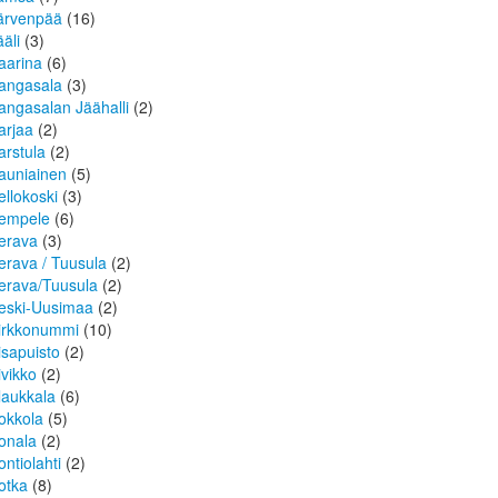
ärvenpää
(16)
ääli
(3)
aarina
(6)
angasala
(3)
angasalan Jäähalli
(2)
arjaa
(2)
arstula
(2)
auniainen
(5)
ellokoski
(3)
empele
(6)
erava
(3)
erava / Tuusula
(2)
erava/Tuusula
(2)
eski-Uusimaa
(2)
irkkonummi
(10)
isapuisto
(2)
ivikko
(2)
laukkala
(6)
okkola
(5)
onala
(2)
ontiolahti
(2)
otka
(8)