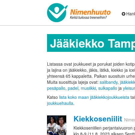
Hank
Jääkiekko Tam
Listassa ovat joukkueet ja porukat joiden kot
ja lajina on jääkiekko, jäkis, lätkä, kiekko ja ic
yhteensä 65 kappaletta.
Paikan suosituin urhei
Muita suosittuja lajeja ovat:
salibandy
,
jääkiek
pesäpallo
,
padel
,
musiikki
,
sulkapallo
ja
yleisu
Katso
lista koko maan jääkiekkojoukkueista
tai
joukkuehaulla
.
Kiekkoseniilit
Nime
Kiekkoseniilien perjantaivuoron 
klo 8-9 (11.8. 2023 alkaen Sentt