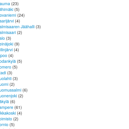
auma
(23)
iihimäki
(5)
ovaniemi
(24)
aarijärvi
(4)
almisaaren Jäähalli
(3)
almisaari
(2)
alo
(3)
einäjoki
(9)
ilinjärvi
(4)
ipoo
(4)
odankylä
(5)
omero
(5)
tadi
(3)
uolahti
(3)
uomi
(2)
uomussalmi
(6)
uonenjoki
(2)
äkylä
(6)
ampere
(61)
ikkakoski
(4)
oimisto
(2)
ornio
(5)