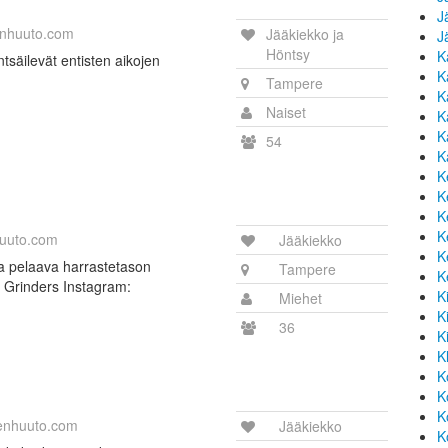
J
nhuuto.com
Jääkiekko ja
J
Höntsy
K
ntsäilevät entisten aikojen
K
Tampere
K
Naiset
K
K
54
K
K
K
K
K
uuto.com
Jääkiekko
K
a pelaava harrastetason
Tampere
K
 Grinders Instagram:
K
Miehet
K
36
K
K
K
K
K
enhuuto.com
Jääkiekko
K