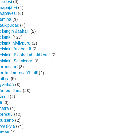
urajoki
(6)
aapajärvi
(4)
aapavesi
(6)
amina
(3)
aukipudas
(4)
elsingin Jäähalli
(2)
elsinki
(127)
elsinki Myllypuro
(2)
elsinki Paloheinä
(2)
elsinki, Paloheinän Jäähalli
(2)
elsinki, Salmisaari
(2)
ernesaari
(3)
erttoniemen Jäähalli
(2)
ollola
(5)
yvinkää
(8)
ämeenlinna
(28)
isalmi
(5)
ti
(3)
matra
(4)
oensuu
(10)
outseno
(2)
yväskylä
(71)
ämsä
(7)