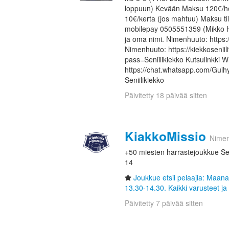
loppuun) Kevään Maksu 120€/he
10€/kerta (jos mahtuu) Maksu ti
mobilepay 0505551359 (Mikko H
ja oma nimi. Nimenhuuto: https:/
Nimenhuuto: https://kiekkosenii
pass=Seniilikiekko Kutsulinkki
https://chat.whatsapp.com/Gui
Seniilikiekko
Päivitetty 18 päivää sitten
KiakkoMissio
Nime
+50 miesten harrastejoukkue Sen
14
Joukkue etsii pelaajia: Maanan
13.30-14.30. Kaikki varusteet ja
Päivitetty 7 päivää sitten