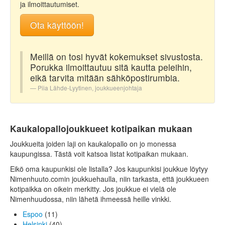
ja ilmoittautumiset.
Ota käyttöön!
Meillä on tosi hyvät kokemukset sivustosta.
Porukka ilmoittautuu sitä kautta peleihin,
eikä tarvita mitään sähköpostirumbia.
Piia Lähde-Lyytinen, joukkueenjohtaja
Kaukalopallojoukkueet kotipaikan mukaan
Joukkueita joiden laji on kaukalopallo on jo monessa
kaupungissa. Tästä voit katsoa listat kotipaikan mukaan.
Eikö oma kaupunkisi ole listalla? Jos kaupunkisi joukkue löytyy
Nimenhuuto.comin joukkuehaulla, niin tarkasta, että joukkueen
kotipaikka on oikein merkitty. Jos joukkue ei vielä ole
Nimenhuudossa, niin lähetä ihmeessä heille vinkki.
Espoo
(11)
Helsinki
(40)