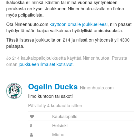
ikäluokka eli minkä ikäisten tai minä vuonna syntyneiden
porukasta on kyse. Joukkueen Nimenhuuto-sivulla on tietoa
myös pelipaikoista.
Ota Nimenhuuto.com
käyttöön omalle joukkuelleesi
, niin pääset
hyödyntämään laajaa valikoimaa hyödyllisiä ominaisuuksia.
Tässä listassa joukkueita on 214 ja niissä on yhteensä yli 4300
pelaajaa.
Jo 214 kaukalopallojoukkuetta käyttää Nimenhuutoa. Perusta
oman
joukkueen ilmaiset kotisivut
.
Ogelin Ducks
Nimenhuuto.com
Ilmo kuntoon tai sakot!
Päivitetty 4 kuukautta sitten
Kaukalopallo
Helsinki
Miehet