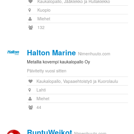
Kaukalopallo, Jääkiekko ja Rullakiekko
Kuopio
Miehet
132
Halton Marine
Nimenhuuto.com
Metallia kovempi kaukalopallo Oy
Päivitetty vuosi sitten
Kaukalopallo, Vapaaehtoistyö ja Kuorolaulu
Lahti
Miehet
44
RuntuWeikot
Nimenhuuto.com