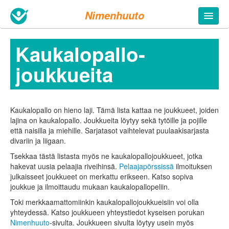
Nimenhuuto
Kaukalopallo­
joukkueita
Kaukalopallo on hieno laji. Tämä lista kattaa ne joukkueet, joiden
lajina on kaukalopallo. Joukkueita löytyy sekä tytöille ja pojille
että naisilla ja miehille. Sarjatasot vaihtelevat puulaakisarjasta
divariin ja liigaan.
Tsekkaa tästä listasta myös ne kaukalopallo­joukkueet, jotka
hakevat uusia pelaajia riveihinsä.
Pelaajapörssissä
ilmoituksen
julkaisseet joukkueet on merkattu erikseen. Katso sopiva
joukkue ja ilmoittaudu mukaan kaukalopallo­peliin.
Toki merkkaamattomiinkin kaukalopallojoukkueisiin voi olla
yhteydessä. Katso joukkueen yhteystiedot kyseisen porukan
Nimenhuuto
-sivulta. Joukkueen sivulta löytyy usein myös