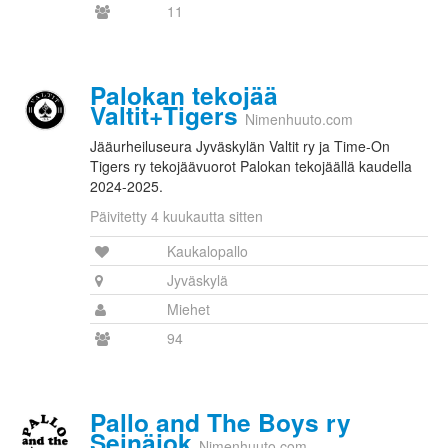
11
Palokan tekojää
Valtit+Tigers
Nimenhuuto.com
Jääurheiluseura Jyväskylän Valtit ry ja Time-On
Tigers ry tekojäävuorot Palokan tekojäällä kaudella
2024-2025.
Päivitetty 4 kuukautta sitten
Kaukalopallo
Jyväskylä
Miehet
94
Pallo and The Boys ry
Seinäjok
Nimenhuuto.com