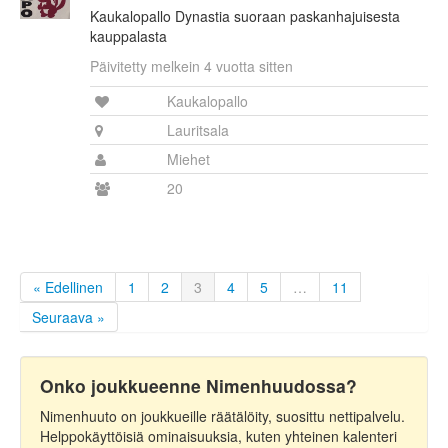
Kaukalopallo Dynastia suoraan paskanhajuisesta
kauppalasta
Päivitetty melkein 4 vuotta sitten
Kaukalopallo
Lauritsala
Miehet
20
« Edellinen
1
2
3
4
5
…
11
Seuraava »
Onko joukkueenne Nimenhuudossa?
Nimenhuuto on joukkueille räätälöity, suosittu nettipalvelu.
Helppokäyttöisiä ominaisuuksia, kuten yhteinen kalenteri