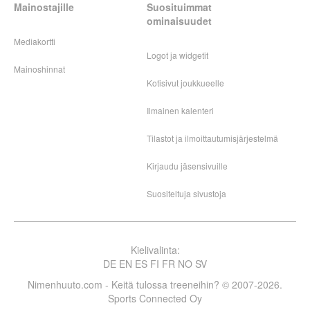
Mainostajille
Suosituimmat
ominaisuudet
Mediakortti
Logot ja widgetit
Mainoshinnat
Kotisivut joukkueelle
Ilmainen kalenteri
Tilastot ja ilmoittautumisjärjestelmä
Kirjaudu jäsensivuille
Suositeltuja sivustoja
Kielivalinta:
DE
EN
ES
FI
FR
NO
SV
Nimenhuuto.com - Keitä tulossa treeneihin? © 2007-2026.
Sports Connected Oy