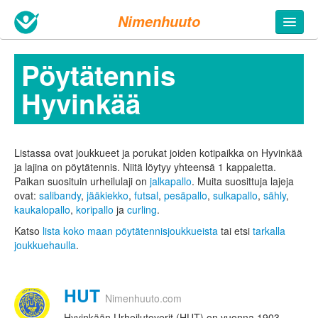
Nimenhuuto
Pöytätennis
Hyvinkää
Listassa ovat joukkueet ja porukat joiden kotipaikka on Hyvinkää
ja lajina on pöytätennis. Niitä löytyy yhteensä 1 kappaletta.
Paikan suosituin urheilulaji on
jalkapallo
. Muita suosittuja lajeja
ovat:
salibandy
,
jääkiekko
,
futsal
,
pesäpallo
,
sulkapallo
,
sähly
,
kaukalopallo
,
koripallo
ja
curling
.
Katso
lista koko maan pöytätennisjoukkueista
tai etsi
tarkalla
joukkuehaulla
.
HUT
Nimenhuuto.com
Hyvinkään Urheilutoverit (HUT) on vuonna 1903