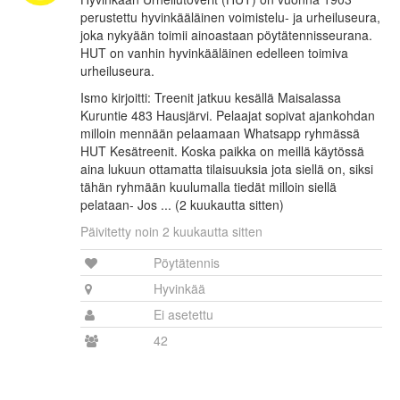
perustettu hyvinkääläinen voimistelu- ja urheiluseura,
joka nykyään toimii ainoastaan pöytätennisseurana.
HUT on vanhin hyvinkääläinen edelleen toimiva
urheiluseura.
Ismo kirjoitti: Treenit jatkuu kesällä Maisalassa
Kuruntie 483 Hausjärvi. Pelaajat sopivat ajankohdan
milloin mennään pelaamaan Whatsapp ryhmässä
HUT Kesätreenit. Koska paikka on meillä käytössä
aina lukuun ottamatta tilaisuuksia jota siellä on, siksi
tähän ryhmään kuulumalla tiedät milloin siellä
pelataan- Jos ... (2 kuukautta sitten)
Päivitetty noin 2 kuukautta sitten
Pöytätennis
Hyvinkää
Ei asetettu
42