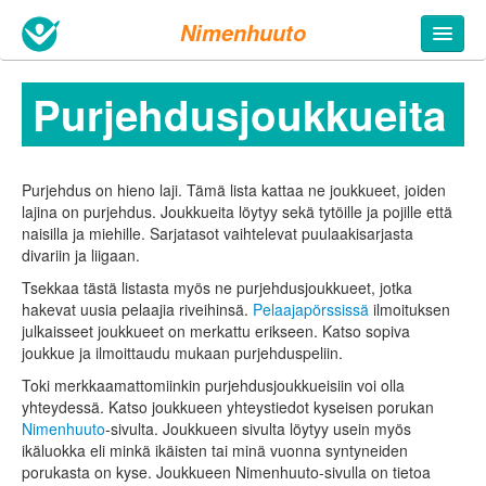
Nimenhuuto
Purjehdus­joukkueita
Purjehdus on hieno laji. Tämä lista kattaa ne joukkueet, joiden
lajina on purjehdus. Joukkueita löytyy sekä tytöille ja pojille että
naisilla ja miehille. Sarjatasot vaihtelevat puulaakisarjasta
divariin ja liigaan.
Tsekkaa tästä listasta myös ne purjehdus­joukkueet, jotka
hakevat uusia pelaajia riveihinsä.
Pelaajapörssissä
ilmoituksen
julkaisseet joukkueet on merkattu erikseen. Katso sopiva
joukkue ja ilmoittaudu mukaan purjehdus­peliin.
Toki merkkaamattomiinkin purjehdusjoukkueisiin voi olla
yhteydessä. Katso joukkueen yhteystiedot kyseisen porukan
Nimenhuuto
-sivulta. Joukkueen sivulta löytyy usein myös
ikäluokka eli minkä ikäisten tai minä vuonna syntyneiden
porukasta on kyse. Joukkueen Nimenhuuto-sivulla on tietoa