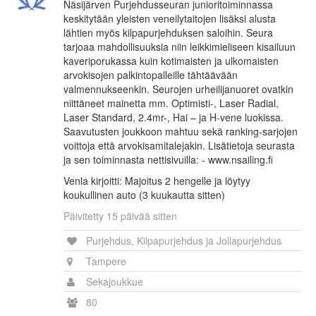
Näsijärven Purjehdusseuran junioritoiminnassa
keskitytään yleisten veneilytaitojen lisäksi alusta
lähtien myös kilpapurjehduksen saloihin. Seura
tarjoaa mahdollisuuksia niin leikkimieliseen kisailuun
kaveriporukassa kuin kotimaisten ja ulkomaisten
arvokisojen palkintopalleille tähtäävään
valmennukseenkin. Seurojen urheilijanuoret ovatkin
niittäneet mainetta mm. Optimisti-, Laser Radial,
Laser Standard, 2.4mr-, Hai – ja H-vene luokissa.
Saavutusten joukkoon mahtuu sekä ranking-sarjojen
voittoja että arvokisamitalejakin. Lisätietoja seurasta
ja sen toiminnasta nettisivuilla: - www.nsailing.fi
Venla kirjoitti: Majoitus 2 hengelle ja löytyy
koukullinen auto (3 kuukautta sitten)
Päivitetty 15 päivää sitten
Purjehdus, Kilpapurjehdus ja Jollapurjehdus
Tampere
Sekajoukkue
80