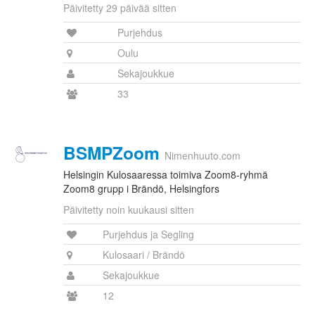
Päivitetty 29 päivää sitten
Purjehdus
Oulu
Sekajoukkue
33
BSMPZoom
Nimenhuuto.com
Helsingin Kulosaaressa toimiva Zoom8-ryhmä
Zoom8 grupp i Brändö, Helsingfors
Päivitetty noin kuukausi sitten
Purjehdus ja Segling
Kulosaari / Brändö
Sekajoukkue
12