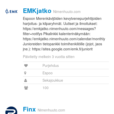
EMKjatko
Nimenhuuto.com
Espoon Merenkävijöiden kevytvenepurjehtijoiden
harjoitus- ja kilparyhmät. Uutiset ja ilmoitukset:
https://emkjatko.nimenhuuto.com/messages?
filter=notifys Pikalinkki kalenterinäkymään:
https://emkjatko.nimenhuuto.com/calendar/monthly
Junioreiden tietopankki toimihenkilöille (jojot, jaos
jne.): https://sites.google.com/emk.fi/juniorit
Päivitetty melkein 3 vuotta sitten
Purjehdus
Espoo
Sekajoukkue
100
Finx
Nimenhuuto.com