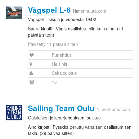
Vågspel L-6
Nimenhuuto.com
Vågspel – kisoja jo vuodesta 1943!
Saara kirjoitti: Vågis osallistuu, niin kuin aina! (11
päivää sitten)
Päivitetty 11 päivää sitten
Purjehdus
Helsinki
Sekajoukkue
16
Sailing Team Oulu
Nimenhuuto.com
Oululaisen jollapurjehduksen joukkue
Aino kirjoitti: Fysiikka peruttu vähäisen osallistumisen
takia. (29 päivää sitten)