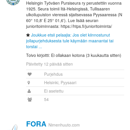
Helsingin Työväen Pursiseura ry perustettiin vuonna
1925. Seura toimii Itä-Helsingissä, Tullisaaren
ulkoilupuiston vieressä sijaitsevassa Pyysaaressa (N
60° 10,8' E 25° 01,6'). Lue lisää seuran
junioritoiminnasta: https://htps.fi/junioritoiminta/
Joukkue etsii pelaajia: Jos olet kiinnostunut
jollapurjehduksesta tule käymään maanantai tai
torstai ...
Toivo kirjoitti: Ei ollakaan kotona (3 kuukautta sitten)
Päivitetty 12 päivää sitten
Purjehdus
Helsinki, Pyysaari
Ei asetettu
54
FORA
Nimenhuuto.com