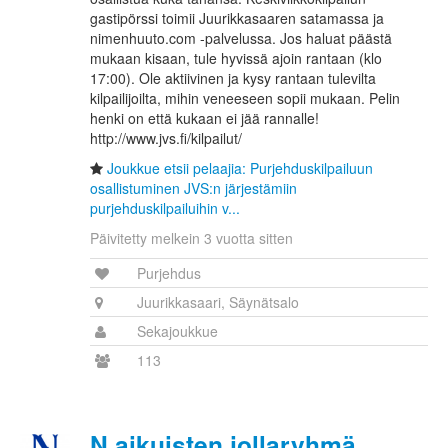
gastipörssi toimii Juurikkasaaren satamassa ja
nimenhuuto.com -palvelussa. Jos haluat päästä
mukaan kisaan, tule hyvissä ajoin rantaan (klo
17:00). Ole aktiivinen ja kysy rantaan tulevilta
kilpailijoilta, mihin veneeseen sopii mukaan. Pelin
henki on että kukaan ei jää rannalle!
http://www.jvs.fi/kilpailut/
Joukkue etsii pelaajia: Purjehduskilpailuun
osallistuminen JVS:n järjestämiin
purjehduskilpailuihin v...
Päivitetty melkein 3 vuotta sitten
Purjehdus
Juurikkasaari, Säynätsalo
Sekajoukkue
113
N aikuisten jollaryhmä