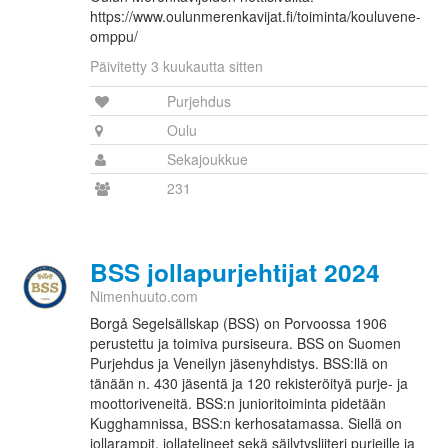
https://www.oulunmerenkavijat.fi/toiminta/kouluvene-
omppu/
Päivitetty 3 kuukautta sitten
Purjehdus
Oulu
Sekajoukkue
231
BSS jollapurjehtijat 2024
Nimenhuuto.com
Borgå Segelsällskap (BSS) on Porvoossa 1906
perustettu ja toimiva pursiseura. BSS on Suomen
Purjehdus ja Veneilyn jäsenyhdistys. BSS:llä on
tänään n. 430 jäsentä ja 120 rekisteröityä purje- ja
moottoriveneitä. BSS:n junioritoiminta pidetään
Kugghamnissa, BSS:n kerhosatamassa. Siellä on
jollarampit, jollatelineet sekä säilytysliiteri purjeille ja