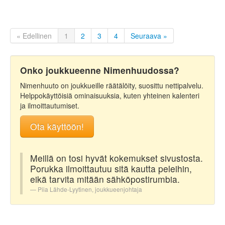
« Edellinen
1
2
3
4
Seuraava »
Onko joukkueenne Nimenhuudossa?
Nimenhuuto on joukkueille räätälöity, suosittu nettipalvelu.
Helppokäyttöisiä ominaisuuksia, kuten yhteinen kalenteri
ja ilmoittautumiset.
Ota käyttöön!
Meillä on tosi hyvät kokemukset sivustosta.
Porukka ilmoittautuu sitä kautta peleihin,
eikä tarvita mitään sähköpostirumbia.
Piia Lähde-Lyytinen, joukkueenjohtaja