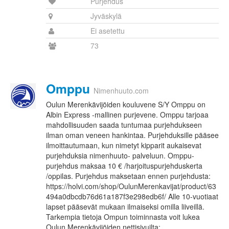
Purjehdus
Jyväskylä
Ei asetettu
73
Omppu
Nimenhuuto.com
Oulun Merenkävijöiden kouluvene S/Y Omppu on
Albin Express -mallinen purjevene. Omppu tarjoaa
mahdollisuuden saada tuntumaa purjehdukseen
ilman oman veneen hankintaa. Purjehduksille pääsee
ilmoittautumaan, kun nimetyt kipparit aukaisevat
purjehduksia nimenhuuto- palveluun. Omppu-
purjehdus maksaa 10 € /harjoituspurjehduskerta
/oppilas. Purjehdus maksetaan ennen purjehdusta:
https://holvi.com/shop/OulunMerenkavijat/product/63
494a0dbcdb76d61a187f3e298edb6f/ Alle 10-vuotiaat
lapset pääsevät mukaan ilmaiseksi omilla liiveillä.
Tarkempia tietoja Ompun toiminnasta voit lukea
Oulun Merenkävijöiden nettisivuilta: