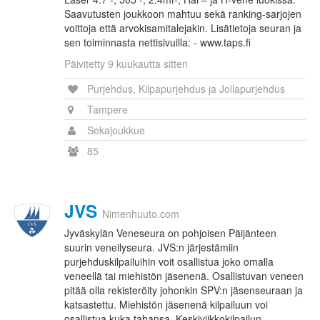
Saavutusten joukkoon mahtuu sekä ranking-sarjojen
voittoja että arvokisamitalejakin. Lisätietoja seuran ja
sen toiminnasta nettisivuilla: - www.taps.fi
Päivitetty 9 kuukautta sitten
Purjehdus, Kilpapurjehdus ja Jollapurjehdus
Tampere
Sekajoukkue
85
JVS
Nimenhuuto.com
Jyväskylän Veneseura on pohjoisen Päijänteen
suurin veneilyseura. JVS:n järjestämiin
purjehduskilpailuihin voit osallistua joko omalla
veneellä tai miehistön jäsenenä. Osallistuvan veneen
pitää olla rekisteröity johonkin SPV:n jäsenseuraan ja
katsastettu. Miehistön jäsenenä kilpailuun voi
osallistua kuka tahansa. Keskiviikkokilpailun