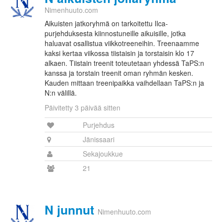
Nimenhuuto.com
Aikuisten jatkoryhmä on tarkoitettu Ilca-
purjehduksesta kiinnostuneille aikuisille, jotka
haluavat osallistua viikkotreeneihin. Treenaamme
kaksi kertaa viikossa tiistaisin ja torstaisin klo 17
alkaen. Tiistain treenit toteutetaan yhdessä TaPS:n
kanssa ja torstain treenit oman ryhmän kesken.
Kauden mittaan treenipaikka vaihdellaan TaPS:n ja
N:n välillä.
Päivitetty 3 päivää sitten
Purjehdus
Jänissaari
Sekajoukkue
21
N junnut
Nimenhuuto.com