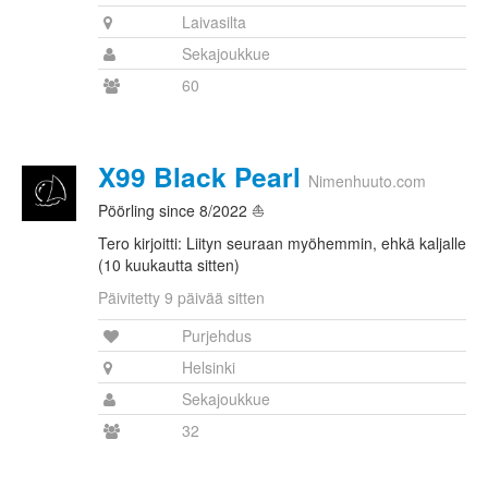
Laivasilta
Sekajoukkue
60
X99 Black Pearl
Nimenhuuto.com
Pöörling since 8/2022 ⛵️
Tero kirjoitti: Liityn seuraan myöhemmin, ehkä kaljalle
(10 kuukautta sitten)
Päivitetty 9 päivää sitten
Purjehdus
Helsinki
Sekajoukkue
32