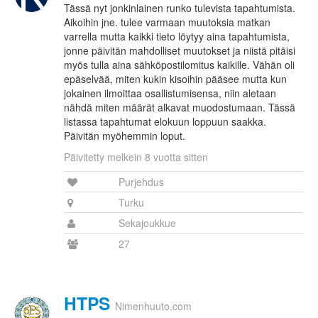
Tässä nyt jonkinlainen runko tulevista tapahtumista.
Aikoihin jne. tulee varmaan muutoksia matkan
varrella mutta kaikki tieto löytyy aina tapahtumista,
jonne päivitän mahdolliset muutokset ja niistä pitäisi
myös tulla aina sähköpostilomitus kaikille. Vähän oli
epäselvää, miten kukin kisoihin pääsee mutta kun
jokainen ilmoittaa osallistumisensa, niin aletaan
nähdä miten määrät alkavat muodostumaan. Tässä
listassa tapahtumat elokuun loppuun saakka.
Päivitän myöhemmin loput.
Päivitetty melkein 8 vuotta sitten
Purjehdus
Turku
Sekajoukkue
27
HTPS
Nimenhuuto.com