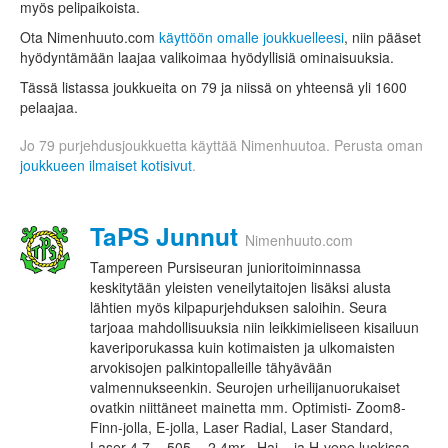
myös pelipaikoista.
Ota Nimenhuuto.com
käyttöön omalle joukkuelleesi
, niin pääset
hyödyntämään laajaa valikoimaa hyödyllisiä ominaisuuksia.
Tässä listassa joukkueita on 79 ja niissä on yhteensä yli 1600
pelaajaa.
Jo 79 purjehdusjoukkuetta käyttää Nimenhuutoa. Perusta oman
joukkueen ilmaiset kotisivut
.
TaPS Junnut
Nimenhuuto.com
Tampereen Pursiseuran junioritoiminnassa
keskitytään yleisten veneilytaitojen lisäksi alusta
lähtien myös kilpapurjehduksen saloihin. Seura
tarjoaa mahdollisuuksia niin leikkimieliseen kisailuun
kaveriporukassa kuin kotimaisten ja ulkomaisten
arvokisojen palkintopalleille tähyävään
valmennukseenkin. Seurojen urheilijanuorukaiset
ovatkin niittäneet mainetta mm. Optimisti- Zoom8-
Finn-jolla, E-jolla, Laser Radial, Laser Standard,
Laser 4.7 -, 505 -, 2.4mr-, Hai – ja H-vene luokissa.