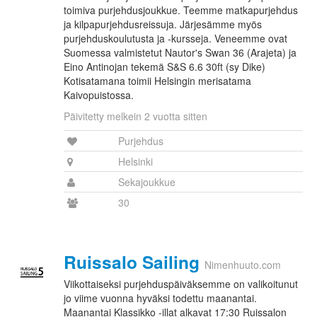
toimiva purjehdusjoukkue. Teemme matkapurjehdus
ja kilpapurjehdusreissuja. Järjesämme myös
purjehduskoulutusta ja -kursseja. Veneemme ovat
Suomessa valmistetut Nautor's Swan 36 (Arajeta) ja
Eino Antinojan tekemä S&S 6.6 30ft (sy Dike)
Kotisatamana toimii Helsingin merisatama
Kaivopuistossa.
Päivitetty melkein 2 vuotta sitten
Purjehdus
Helsinki
Sekajoukkue
30
Ruissalo Sailing
Nimenhuuto.com
Viikottaiseksi purjehduspäiväksemme on valikoitunut
jo viime vuonna hyväksi todettu maanantai.
Maanantai Klassikko -illat alkavat 17:30 Ruissalon