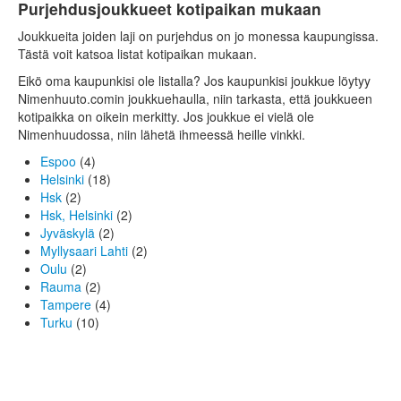
Purjehdusjoukkueet kotipaikan mukaan
Joukkueita joiden laji on purjehdus on jo monessa kaupungissa.
Tästä voit katsoa listat kotipaikan mukaan.
Eikö oma kaupunkisi ole listalla? Jos kaupunkisi joukkue löytyy
Nimenhuuto.comin joukkuehaulla, niin tarkasta, että joukkueen
kotipaikka on oikein merkitty. Jos joukkue ei vielä ole
Nimenhuudossa, niin lähetä ihmeessä heille vinkki.
Espoo
(4)
Helsinki
(18)
Hsk
(2)
Hsk, Helsinki
(2)
Jyväskylä
(2)
Myllysaari Lahti
(2)
Oulu
(2)
Rauma
(2)
Tampere
(4)
Turku
(10)