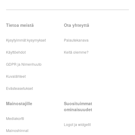
Tietoa meistä
Ota yhteyttä
Kysytyimmät kysymykset
Palautekanava
Käyttöehdot
Keitä olemme?
GDPR ja Nimenhuuto
Kuvalähteet
Evästeasetukset
Mainostajille
Suosituimmat
ominaisuudet
Mediakortti
Logot ja widgetit
Mainoshinnat