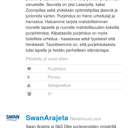
varusteille. Seuralla on yksi Laserjolla, kaksi
Zoomjollaa sekä yhdeksän optimistijollaa jäseniä ja
junioreita varten. Purjehdus on hieno urheilulaji ja
harrastus. Haluamme tarjota mahdollisimman
monelle lapselle ja nuorelle mahdollisuuden kokeilla
purjehtimista. Kilpatasolla purjehdus on myös
todellista urheilua - haastavaa sekä fyysisesti että
henkisesti. Tavoitteemme on, että purjehduksesta
tulisi lapsille ja heidän perheilleen elämäntapa.
Päivitetty yli vuosi sitten
Purjehdus
Porvoo
Sekajoukkue
31
SwanArajeta
Nimenhuuto.com
Swan Arajeta ja S&S Dike purjeveneiden ympärillä