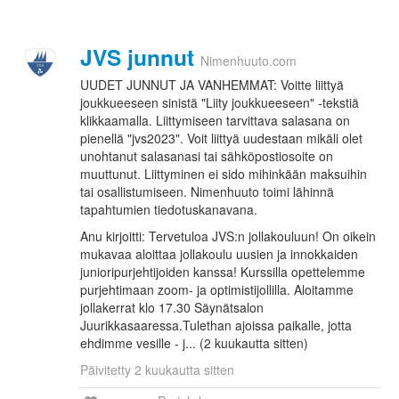
JVS junnut
Nimenhuuto.com
UUDET JUNNUT JA VANHEMMAT: Voitte liittyä
joukkueeseen sinistä "Liity joukkueeseen" -tekstiä
klikkaamalla. Liittymiseen tarvittava salasana on
pienellä "jvs2023". Voit liittyä uudestaan mikäli olet
unohtanut salasanasi tai sähköpostiosoite on
muuttunut. Liittyminen ei sido mihinkään maksuihin
tai osallistumiseen. Nimenhuuto toimi lähinnä
tapahtumien tiedotuskanavana.
Anu kirjoitti: Tervetuloa JVS:n jollakouluun! On oikein
mukavaa aloittaa jollakoulu uusien ja innokkaiden
junioripurjehtijoiden kanssa! Kurssilla opettelemme
purjehtimaan zoom- ja optimistijollilla. Aloitamme
jollakerrat klo 17.30 Säynätsalon
Juurikkasaaressa.Tulethan ajoissa paikalle, jotta
ehdimme vesille - j... (2 kuukautta sitten)
Päivitetty 2 kuukautta sitten