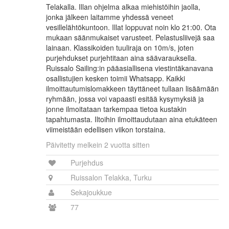
Telakalla. Illan ohjelma alkaa miehistöihin jaolla,
jonka jälkeen laitamme yhdessä veneet
vesillelähtökuntoon. Illat loppuvat noin klo 21:00. Ota
mukaan säänmukaiset varusteet. Pelastusliivejä saa
lainaan. Klassikoiden tuuliraja on 10m/s, joten
purjehdukset purjehtitaan aina säävarauksella.
Ruissalo Sailing:in pääasiallisena viestintäkanavana
osallistujien kesken toimii Whatsapp. Kaikki
ilmoittautumislomakkeen täyttäneet tullaan lisäämään
ryhmään, jossa voi vapaasti esitää kysymyksiä ja
jonne ilmoitataan tarkempaa tietoa kustakin
tapahtumasta. Iltoihin ilmoittaudutaan aina etukäteen
viimeistään edellisen viikon torstaina.
Päivitetty melkein 2 vuotta sitten
Purjehdus
Ruissalon Telakka, Turku
Sekajoukkue
77