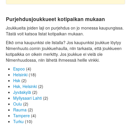
Purjehdusjoukkueet kotipaikan mukaan
Joukkueita joiden laji on purjehdus on jo monessa kaupungissa.
Tästä voit katsoa listat kotipaikan mukaan.
Eikö oma kaupunkisi ole listalla? Jos kaupunkisi joukkue löytyy
Nimenhuuto.comin joukkuehaulla, niin tarkasta, että joukkueen
kotipaikka on oikein merkitty. Jos joukkue ei vielä ole
Nimenhuudossa, niin lähetä ihmeessä heille vinkki.
Espoo
(4)
Helsinki
(18)
Hsk
(2)
Hsk, Helsinki
(2)
Jyväskylä
(2)
Myllysaari Lahti
(2)
Oulu
(2)
Rauma
(2)
Tampere
(4)
Turku
(10)