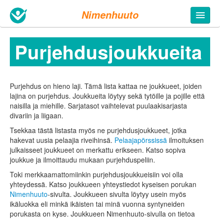
Nimenhuuto
Purjehdus­joukkueita
Purjehdus on hieno laji. Tämä lista kattaa ne joukkueet, joiden
lajina on purjehdus. Joukkueita löytyy sekä tytöille ja pojille että
naisilla ja miehille. Sarjatasot vaihtelevat puulaakisarjasta
divariin ja liigaan.
Tsekkaa tästä listasta myös ne purjehdus­joukkueet, jotka
hakevat uusia pelaajia riveihinsä.
Pelaajapörssissä
ilmoituksen
julkaisseet joukkueet on merkattu erikseen. Katso sopiva
joukkue ja ilmoittaudu mukaan purjehdus­peliin.
Toki merkkaamattomiinkin purjehdusjoukkueisiin voi olla
yhteydessä. Katso joukkueen yhteystiedot kyseisen porukan
Nimenhuuto
-sivulta. Joukkueen sivulta löytyy usein myös
ikäluokka eli minkä ikäisten tai minä vuonna syntyneiden
porukasta on kyse. Joukkueen Nimenhuuto-sivulla on tietoa