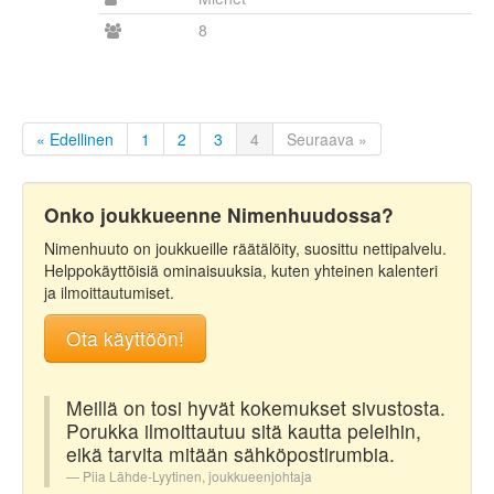
8
« Edellinen
1
2
3
4
Seuraava »
Onko joukkueenne Nimenhuudossa?
Nimenhuuto on joukkueille räätälöity, suosittu nettipalvelu.
Helppokäyttöisiä ominaisuuksia, kuten yhteinen kalenteri
ja ilmoittautumiset.
Ota käyttöön!
Meillä on tosi hyvät kokemukset sivustosta.
Porukka ilmoittautuu sitä kautta peleihin,
eikä tarvita mitään sähköpostirumbia.
Piia Lähde-Lyytinen, joukkueenjohtaja