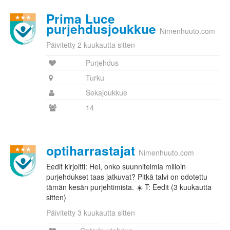
Prima Luce
purjehdusjoukkue
Nimenhuuto.com
Päivitetty 2 kuukautta sitten
Purjehdus
Turku
Sekajoukkue
14
optiharrastajat
Nimenhuuto.com
Eedit kirjoitti: Hei, onko suunnitelmia milloin
purjehdukset taas jatkuvat? Pitkä talvi on odotettu
tämän kesän purjehtimista. ☀️ T: Eedit (3 kuukautta
sitten)
Päivitetty 3 kuukautta sitten