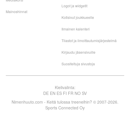
Logot ja widgetit
Mainoshinnat
Kotisivut joukkueelle
Ilmainen kalenteri
Tilastot ja ilmoittautumisjärjestelmä
Kirjaudu jäsensivuille
Suositeltuja sivustoja
Kielivalinta:
DE
EN
ES
FI
FR
NO
SV
Nimenhuuto.com - Keitä tulossa treeneihin? © 2007-2026.
Sports Connected Oy