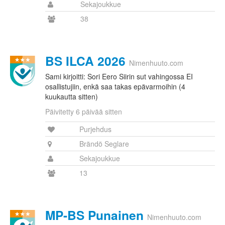
Sekajoukkue
38
BS ILCA 2026
Nimenhuuto.com
Sami kirjoitti: Sori Eero Siirin sut vahingossa EI
osallistujiin, enkä saa takas epävarmoihin (4
kuukautta sitten)
Päivitetty 6 päivää sitten
Purjehdus
Brändö Seglare
Sekajoukkue
13
MP-BS Punainen
Nimenhuuto.com