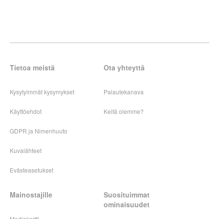
Tietoa meistä
Ota yhteyttä
Kysytyimmät kysymykset
Palautekanava
Käyttöehdot
Keitä olemme?
GDPR ja Nimenhuuto
Kuvalähteet
Evästeasetukset
Mainostajille
Suosituimmat
ominaisuudet
Mediakortti