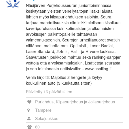
Näsijärven Purjehdusseuran junioritoiminnassa
keskitytään yleisten veneilytaitojen lisäksi alusta
lähtien myös kilpapurjehduksen saloihin. Seura
tarjoaa mahdollisuuksia niin leikkimieliseen kisailuun
kaveriporukassa kuin kotimaisten ja ulkomaisten
arvokisojen palkintopalleille tähtäävään
valmennukseenkin. Seurojen urheilijanuoret ovatkin
niittäneet mainetta mm. Optimisti-, Laser Radial,
Laser Standard, 2.4mr-, Hai – ja H-vene luokissa.
Saavutusten joukkoon mahtuu sekä ranking-sarjojen
voittoja että arvokisamitalejakin. Lisätietoja seurasta
ja sen toiminnasta nettisivuilla: - www.nsailing.fi
Venla kirjoitti: Majoitus 2 hengelle ja löytyy
koukullinen auto (3 kuukautta sitten)
Päivitetty 16 päivää sitten
Purjehdus, Kilpapurjehdus ja Jollapurjehdus
Tampere
Sekajoukkue
80