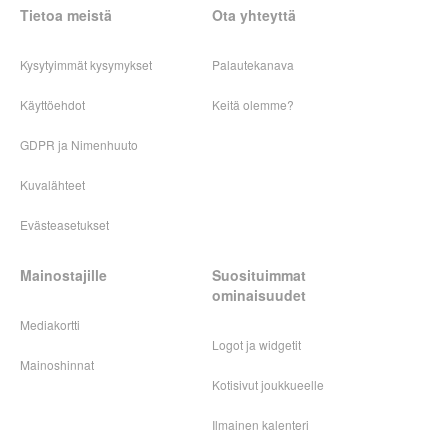
Tietoa meistä
Ota yhteyttä
Kysytyimmät kysymykset
Palautekanava
Käyttöehdot
Keitä olemme?
GDPR ja Nimenhuuto
Kuvalähteet
Evästeasetukset
Mainostajille
Suosituimmat
ominaisuudet
Mediakortti
Logot ja widgetit
Mainoshinnat
Kotisivut joukkueelle
Ilmainen kalenteri