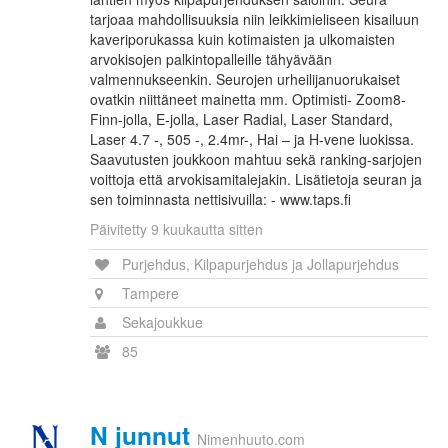
tarjoaa mahdollisuuksia niin leikkimieliseen kisailuun
kaveriporukassa kuin kotimaisten ja ulkomaisten
arvokisojen palkintopalleille tähyävään
valmennukseenkin. Seurojen urheilijanuorukaiset
ovatkin niittäneet mainetta mm. Optimisti- Zoom8-
Finn-jolla, E-jolla, Laser Radial, Laser Standard,
Laser 4.7 -, 505 -, 2.4mr-, Hai – ja H-vene luokissa.
Saavutusten joukkoon mahtuu sekä ranking-sarjojen
voittoja että arvokisamitalejakin. Lisätietoja seuran ja
sen toiminnasta nettisivuilla: - www.taps.fi
Päivitetty 9 kuukautta sitten
Purjehdus, Kilpapurjehdus ja Jollapurjehdus
Tampere
Sekajoukkue
85
N junnut
Nimenhuuto.com