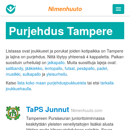
Nimenhuuto
Purjehdus Tampere
Listassa ovat joukkueet ja porukat joiden kotipaikka on Tampere
ja lajina on purjehdus. Niitä löytyy yhteensä 4 kappaletta.
Paikan
suosituin urheilulaji on
jalkapallo
. Muita suosittuja lajeja ovat:
salibandy
,
jääkiekko
,
lentopallo
,
futsal
,
pesäpallo
,
padel
,
musiikki
,
sulkapallo
ja
yleisurheilu
.
Katso
lista koko maan purjehdusjoukkueista
tai etsi
tarkalla
joukkuehaulla
.
TaPS Junnut
Nimenhuuto.com
Tampereen Pursiseuran junioritoiminnassa
keskitytään yleisten veneilytaitojen lisäksi alusta
lähtien myös kilpapurjehduksen saloihin. Seura