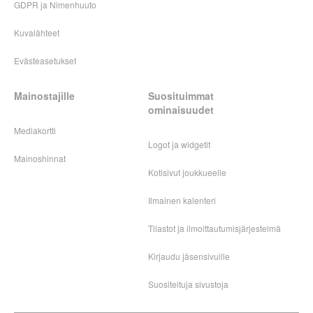
GDPR ja Nimenhuuto
Kuvalähteet
Evästeasetukset
Mainostajille
Suosituimmat
ominaisuudet
Mediakortti
Logot ja widgetit
Mainoshinnat
Kotisivut joukkueelle
Ilmainen kalenteri
Tilastot ja ilmoittautumisjärjestelmä
Kirjaudu jäsensivuille
Suositeltuja sivustoja