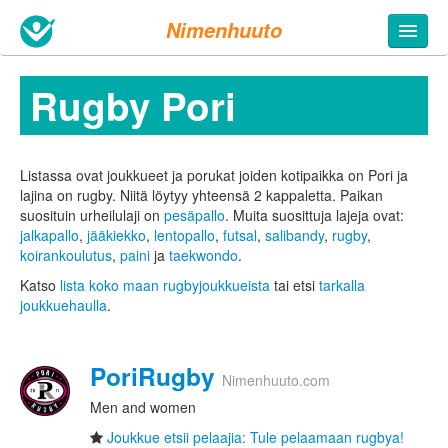
Nimenhuuto
Rugby Pori
Listassa ovat joukkueet ja porukat joiden kotipaikka on Pori ja
lajina on rugby. Niitä löytyy yhteensä 2 kappaletta.
Paikan
suosituin urheilulaji on
pesäpallo
. Muita suosittuja lajeja ovat:
jalkapallo
,
jääkiekko
,
lentopallo
,
futsal
,
salibandy
,
rugby
,
koirankoulutus
,
paini
ja
taekwondo
.
Katso
lista koko maan rugbyjoukkueista
tai etsi
tarkalla
joukkuehaulla
.
PoriRugby
Nimenhuuto.com
Men and women
Joukkue etsii pelaajia: Tule pelaamaan rugbya!