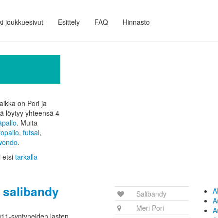
i joukkuesivut
Esittely
FAQ
Hinnasto
aikka on Pori ja
itä löytyy yhteensä 4
äpallo
. Muita
topallo
,
futsal
,
wondo
.
i etsi
tarkalla
 salibandy
A
Salibandy
A
Meri Pori
A
11-syntyneiden lasten