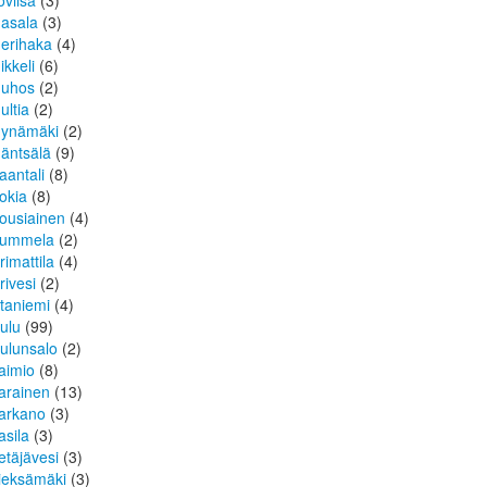
oviisa
(3)
asala
(3)
erihaka
(4)
ikkeli
(6)
uhos
(2)
ultia
(2)
ynämäki
(2)
äntsälä
(9)
aantali
(8)
okia
(8)
ousiainen
(4)
ummela
(2)
rimattila
(4)
rivesi
(2)
taniemi
(4)
ulu
(99)
ulunsalo
(2)
aimio
(8)
arainen
(13)
arkano
(3)
asila
(3)
etäjävesi
(3)
ieksämäki
(3)