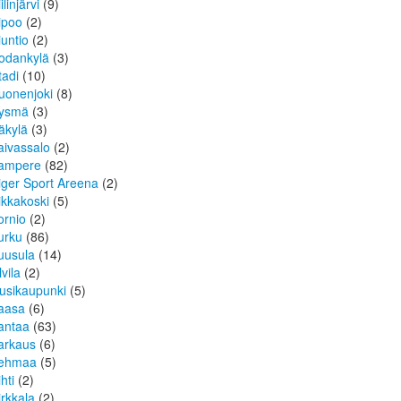
ilinjärvi
(9)
ipoo
(2)
iuntio
(2)
odankylä
(3)
tadi
(10)
uonenjoki
(8)
ysmä
(3)
äkylä
(3)
aivassalo
(2)
ampere
(82)
iger Sport Areena
(2)
ikkakoski
(5)
ornio
(2)
urku
(86)
uusula
(14)
lvila
(2)
usikaupunki
(5)
aasa
(6)
antaa
(63)
arkaus
(6)
ehmaa
(5)
hti
(2)
irkkala
(2)