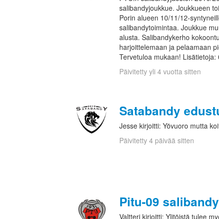
salibandyjoukkue. Joukkueen toi
Porin alueen 10/11/12-syntyneille
salibandytoimintaa. Joukkue mu
alusta. Salibandykerho kokoont
harjoittelemaan ja pelaamaan pien
Tervetuloa mukaan! Lisätietoja
Päivitetty yli 4 vuotta sitten
Satabandy edust
Jesse kirjoitti: Yövuoro mutta koi
Päivitetty 4 päivää sitten
Pitu-09 salibandy
Valtteri kirjoitti: Ylitöistä tulee