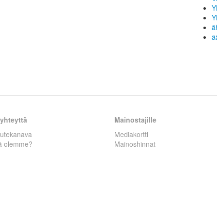
Y
Y
ä
ä
yhteyttä
Mainostajille
autekanava
Mediakortti
tä olemme?
Mainoshinnat