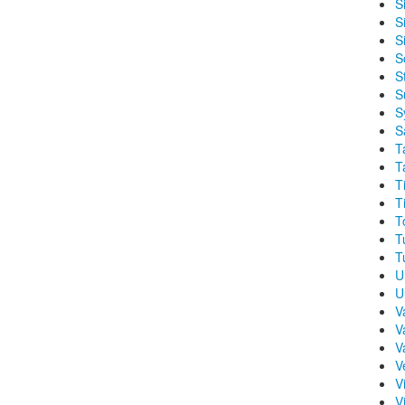
Si
S
S
S
S
S
S
S
T
T
T
T
T
T
T
U
U
V
V
V
V
Vi
V