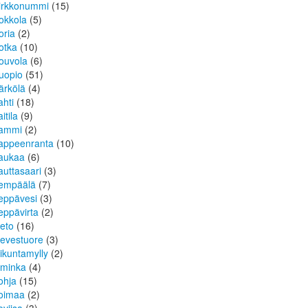
irkkonummi
(15)
okkola
(5)
oria
(2)
otka
(10)
ouvola
(6)
uopio
(51)
ärkölä
(4)
ahti
(18)
itila
(9)
ammi
(2)
appeenranta
(10)
aukaa
(6)
auttasaari
(3)
empäälä
(7)
eppävesi
(3)
eppävirta
(2)
ieto
(16)
ievestuore
(3)
iikuntamylly
(2)
iminka
(4)
ohja
(15)
oimaa
(2)