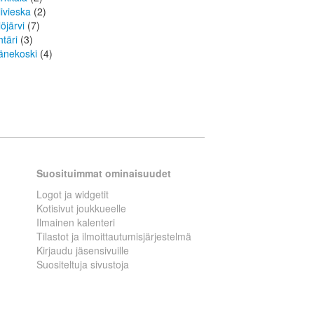
livieska
(2)
löjärvi
(7)
htäri
(3)
änekoski
(4)
Suosituimmat ominaisuudet
Logot ja widgetit
Kotisivut joukkueelle
Ilmainen kalenteri
Tilastot ja ilmoittautumisjärjestelmä
Kirjaudu jäsensivuille
Suositeltuja sivustoja