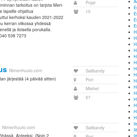
A
Pojat
minnan tarkoitus on tarjota Meri-
E
 lapsille ohjattua
15
E
uttui kerhoksi kauden 2021-2022
E
uu kerran viikossa yhdessä
E
ellä ja iloisella porukalla.
H
: 040 538 7273
H
H
H
H
H
us
H
Nimenhuuto.com
Salibandy
H
tan järjestää (4 päivää sitten)
Pori
H
H
Miehet
H
57
H
H
H
H
I
Nimenhuuto.com
Salibandy
Ii
 myöhässä. Anteeksi. (Noin 2
Iit
Pori