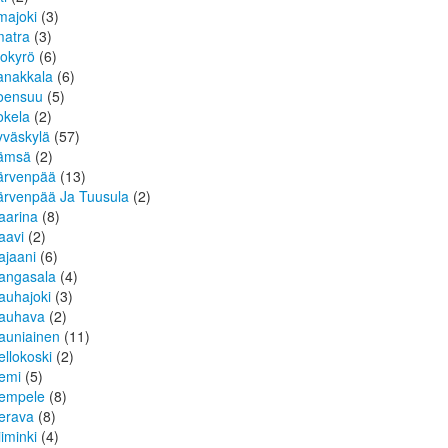
lmajoki
(3)
matra
(3)
sokyrö
(6)
anakkala
(6)
oensuu
(5)
okela
(2)
yväskylä
(57)
ämsä
(2)
ärvenpää
(13)
ärvenpää Ja Tuusula
(2)
aarina
(8)
aavi
(2)
ajaani
(6)
angasala
(4)
auhajoki
(3)
auhava
(2)
auniainen
(11)
ellokoski
(2)
emi
(5)
empele
(8)
erava
(8)
iiminki
(4)