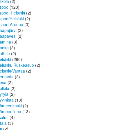
skola
(2)
spoo
(123)
spoo, Helsinki
(2)
spoo/Helsinki
(2)
sport Areena
(3)
aapajärvi
(2)
aapavesi
(2)
amina
(3)
anko
(3)
attula
(2)
elsinki
(260)
elsinki, Ruskeasuo
(2)
elsinki/Vantaa
(2)
ervanta
(3)
esa
(2)
ollola
(2)
yrylä
(2)
yvinkää
(13)
ämeenkoski
(2)
ämeenlinna
(13)
isalmi
(4)
ttala
(3)
ti
(2)