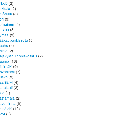
iikkiö
(2)
irkkala
(2)
k-Seutu
(3)
ori
(3)
ornainen
(4)
orvoo
(8)
yhtää
(3)
ääkaupunkiseutu
(5)
aahe
(4)
aisio
(2)
ajakylän Tenniskeskus
(2)
auma
(13)
iihimäki
(9)
ovaniemi
(7)
usko
(3)
aarijärvi
(4)
ahalahti
(2)
alo
(7)
astamala
(2)
avonlinna
(5)
einäjoki
(13)
ievi
(5)