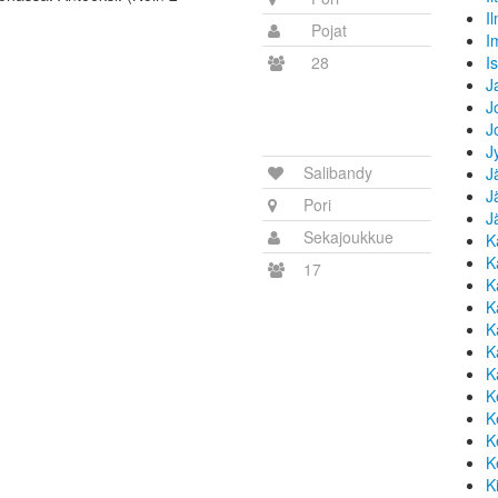
I
Pojat
I
28
I
J
J
J
J
Salibandy
J
J
Pori
J
Sekajoukkue
K
K
17
K
K
K
K
K
K
K
K
K
K