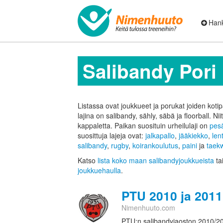
Hank
Salibandy Pori
Listassa ovat joukkueet ja porukat joiden kotip
lajina on salibandy, sähly, säbä ja floorball. Ni
kappaletta.
Paikan suosituin urheilulaji on
pes
suosittuja lajeja ovat:
jalkapallo
,
jääkiekko
,
len
salibandy
,
rugby
,
koirankoulutus
,
paini
ja
taek
Katso
lista koko maan salibandyjoukkueista
ta
joukkuehaulla
.
PTU 2010 ja 2011
Nimenhuuto.com
PTU:n salibandyjaoston 2010/20