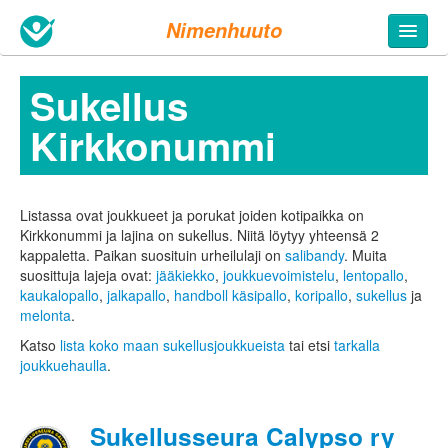
Nimenhuuto
Sukellus
Kirkkonummi
Listassa ovat joukkueet ja porukat joiden kotipaikka on
Kirkkonummi ja lajina on sukellus. Niitä löytyy yhteensä 2
kappaletta.
Paikan suosituin urheilulaji on
salibandy
. Muita
suosittuja lajeja ovat:
jääkiekko
,
joukkuevoimistelu
,
lentopallo
,
kaukalopallo
,
jalkapallo
,
handboll käsipallo
,
koripallo
,
sukellus
ja
melonta
.
Katso
lista koko maan sukellusjoukkueista
tai etsi
tarkalla
joukkuehaulla
.
Sukellusseura Calypso ry