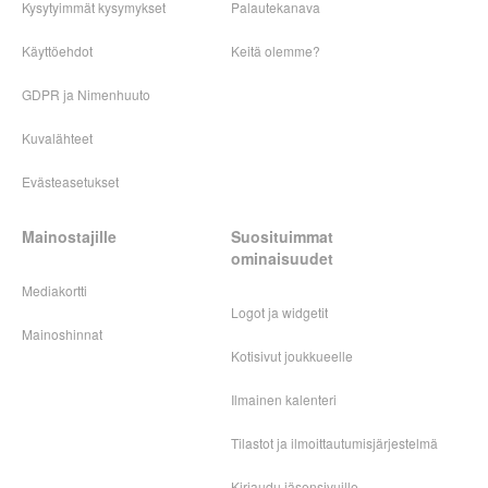
Kysytyimmät kysymykset
Palautekanava
Käyttöehdot
Keitä olemme?
GDPR ja Nimenhuuto
Kuvalähteet
Evästeasetukset
Mainostajille
Suosituimmat
ominaisuudet
Mediakortti
Logot ja widgetit
Mainoshinnat
Kotisivut joukkueelle
Ilmainen kalenteri
Tilastot ja ilmoittautumisjärjestelmä
Kirjaudu jäsensivuille