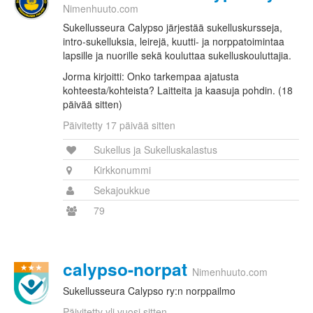
Nimenhuuto.com
Sukellusseura Calypso järjestää sukelluskursseja,
intro-sukelluksia, leirejä, kuutti- ja norppatoimintaa
lapsille ja nuorille sekä kouluttaa sukelluskouluttajia.
Jorma kirjoitti: Onko tarkempaa ajatusta
kohteesta/kohteista? Laitteita ja kaasuja pohdin. (18
päivää sitten)
Päivitetty 17 päivää sitten
Sukellus ja Sukelluskalastus
Kirkkonummi
Sekajoukkue
79
calypso-norpat
Nimenhuuto.com
Sukellusseura Calypso ry:n norppailmo
Päivitetty yli vuosi sitten