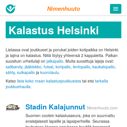
Nimenhuuto
Kalastus Helsinki
Listassa ovat joukkueet ja porukat joiden kotipaikka on Helsinki
ja lajina on kalastus. Niitä löytyy yhteensä 2 kappaletta.
Paikan
suosituin urheilulaji on
jalkapallo
. Muita suosittuja lajeja ovat:
salibandy
,
jääkiekko
,
futsal
,
koripallo
,
lentopallo
,
kaukalopallo
,
sähly
,
sulkapallo
ja
kuorolaulu
.
Katso
lista koko maan kalastusjoukkueista
tai etsi
tarkalla
joukkuehaulla
.
Stadin Kalajunnut
Nimenhuuto.com
Suomen coolein kalastusseura, joka on suunnattu
ensisijaisesti lapsille ja lapsiperheille. Seurassa
touhutaan kivassa porukassa hyvällä hengessä