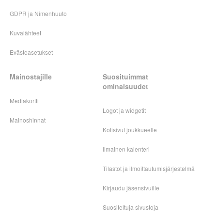
GDPR ja Nimenhuuto
Kuvalähteet
Evästeasetukset
Mainostajille
Suosituimmat
ominaisuudet
Mediakortti
Logot ja widgetit
Mainoshinnat
Kotisivut joukkueelle
Ilmainen kalenteri
Tilastot ja ilmoittautumisjärjestelmä
Kirjaudu jäsensivuille
Suositeltuja sivustoja