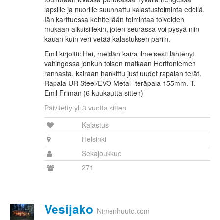
lapsille ja nuorille suunnattu kalastustoiminta edellä.
Iän karttuessa kehitellään toimintaa toiveiden
mukaan aikuisillekin, joten seurassa voi pysyä niin
kauan kuin veri vetää kalastuksen pariin.
Emil kirjoitti: Hei, meidän kaira ilmeisesti lähtenyt
vahingossa jonkun toisen matkaan Herttoniemen
rannasta. kairaan hankittu just uudet rapalan terät.
Rapala UR Steel/EVO Metal -teräpala 155mm. T.
Emil Friman (6 kuukautta sitten)
Päivitetty yli 3 vuotta sitten
Kalastus
Helsinki
Sekajoukkue
271
Vesijako
Nimenhuuto.com