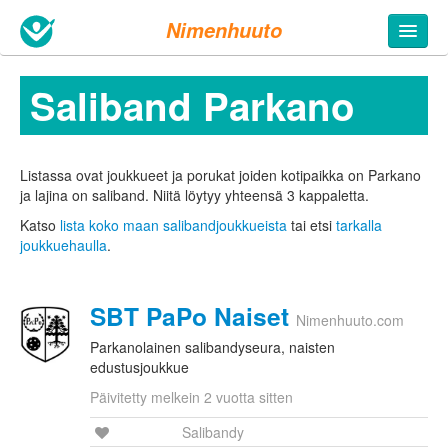
Nimenhuuto
Saliband Parkano
Listassa ovat joukkueet ja porukat joiden kotipaikka on Parkano
ja lajina on saliband. Niitä löytyy yhteensä 3 kappaletta.
Katso
lista koko maan salibandjoukkueista
tai etsi
tarkalla
joukkuehaulla
.
SBT PaPo Naiset
Nimenhuuto.com
Parkanolainen salibandyseura, naisten
edustusjoukkue
Päivitetty melkein 2 vuotta sitten
Salibandy