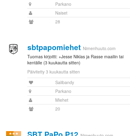
Parkano
Naiset
28
sbtpapomiehet
Nimenhuuto.com
Tuomas kirjoitti: +Jesse Niklas ja Rasse maaliin tai
kentälle (3 kuukautta sitten)
Päivitetty 3 kuukautta sitten
Salibandy
Parkano
Miehet
20
SBT PaPo P12
Nimenhuuto.com