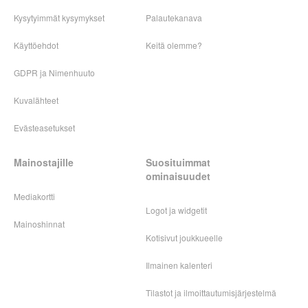
Kysytyimmät kysymykset
Palautekanava
Käyttöehdot
Keitä olemme?
GDPR ja Nimenhuuto
Kuvalähteet
Evästeasetukset
Mainostajille
Suosituimmat
ominaisuudet
Mediakortti
Logot ja widgetit
Mainoshinnat
Kotisivut joukkueelle
Ilmainen kalenteri
Tilastot ja ilmoittautumisjärjestelmä