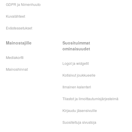
GDPR ja Nimenhuuto
Kuvalähteet
Evästeasetukset
Mainostajille
Suosituimmat
ominaisuudet
Mediakortti
Logot ja widgetit
Mainoshinnat
Kotisivut joukkueelle
Ilmainen kalenteri
Tilastot ja ilmoittautumisjärjestelmä
Kirjaudu jäsensivuille
Suositeltuja sivustoja