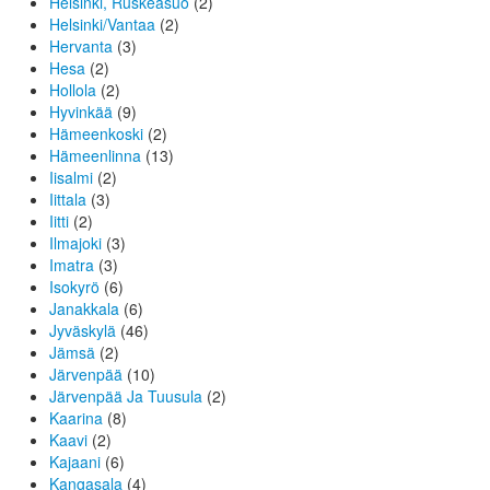
Helsinki, Ruskeasuo
(2)
Helsinki/Vantaa
(2)
Hervanta
(3)
Hesa
(2)
Hollola
(2)
Hyvinkää
(9)
Hämeenkoski
(2)
Hämeenlinna
(13)
Iisalmi
(2)
Iittala
(3)
Iitti
(2)
Ilmajoki
(3)
Imatra
(3)
Isokyrö
(6)
Janakkala
(6)
Jyväskylä
(46)
Jämsä
(2)
Järvenpää
(10)
Järvenpää Ja Tuusula
(2)
Kaarina
(8)
Kaavi
(2)
Kajaani
(6)
Kangasala
(4)