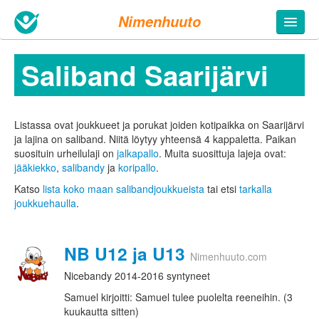
Nimenhuuto
Saliband Saarijärvi
Listassa ovat joukkueet ja porukat joiden kotipaikka on Saarijärvi
ja lajina on saliband. Niitä löytyy yhteensä 4 kappaletta.
Paikan
suosituin urheilulaji on
jalkapallo
. Muita suosittuja lajeja ovat:
jääkiekko
,
salibandy
ja
koripallo
.
Katso
lista koko maan salibandjoukkueista
tai etsi
tarkalla
joukkuehaulla
.
NB U12 ja U13
Nimenhuuto.com
Nicebandy 2014-2016 syntyneet
Samuel kirjoitti: Samuel tulee puolelta reeneihin. (3
kuukautta sitten)