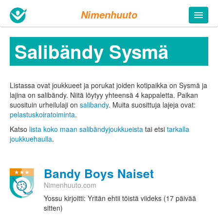
Nimenhuuto
Salibändy Sysmä
Listassa ovat joukkueet ja porukat joiden kotipaikka on Sysmä ja
lajina on salibändy. Niitä löytyy yhteensä 4 kappaletta.
Paikan
suosituin urheilulaji on
salibandy
. Muita suosittuja lajeja ovat:
pelastuskoiratoiminta
.
Katso
lista koko maan salibändyjoukkueista
tai etsi
tarkalla
joukkuehaulla
.
Bandy Boys Naiset
Nimenhuuto.com
Yossu kirjoitti: Yritän ehtii töistä viideks (17 päivää
sitten)