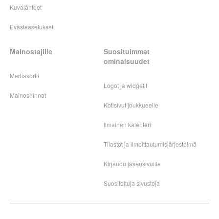
Kuvalähteet
Evästeasetukset
Mainostajille
Suosituimmat
ominaisuudet
Mediakortti
Logot ja widgetit
Mainoshinnat
Kotisivut joukkueelle
Ilmainen kalenteri
Tilastot ja ilmoittautumisjärjestelmä
Kirjaudu jäsensivuille
Suositeltuja sivustoja