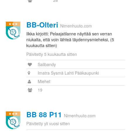
28
BB-Olteri
Nimenhuuto.com
Ilkka kirjoitti: Pelaajatilanne näyttää sen verran
niukalta, että voin lähteä täydennysmieheksi, (5
kuukautta sitten)
Päivitetty 5 kuukautta sitten
Salibandy
Imatra Sysmä Lahti Pääkaupunki
Miehet
19
BB 88 P11
Nimenhuuto.com
Päivitetty yli vuosi sitten