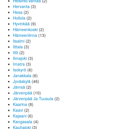
Helsinki/Vantaa
(2)
Hervanta
(3)
Hesa
(2)
Hollola
(2)
Hyvinkää
(9)
Hämeenkoski
(2)
Hämeenlinna
(13)
Iisalmi
(2)
Iittala
(3)
Iitti
(2)
Ilmajoki
(3)
Imatra
(3)
Isokyrö
(6)
Janakkala
(6)
Jyväskylä
(46)
Jämsä
(2)
Järvenpää
(10)
Järvenpää Ja Tuusula
(2)
Kaarina
(8)
Kaavi
(2)
Kajaani
(6)
Kangasala
(4)
Kauhajoki
(3)