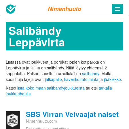
Nimenhuuto
Salibändy
Leppävirta
Listassa ovat joukkueet ja porukat joiden kotipaikka on
Leppävirta ja lajina on salibändy. Niitä löytyy yhteensä 2
kappaletta.
Paikan suosituin urheilulaji on
salibandy
. Muita
suosittuja lajeja ovat:
jalkapallo
,
kaverikoiratoiminta
ja
jääkiekko
.
Katso
lista koko maan salibändyjoukkueista
tai etsi
tarkalla
joukkuehaulla
.
SBS Virran Veivaajat naiset
Nimenhuuto.com
Päivitetty yli vuosi sitten