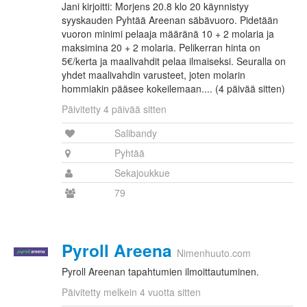
Jani kirjoitti: Morjens 20.8 klo 20 käynnistyy
syyskauden Pyhtää Areenan säbävuoro. Pidetään
vuoron minimi pelaaja määränä 10 + 2 molaria ja
maksimina 20 + 2 molaria. Pelikerran hinta on
5€/kerta ja maalivahdit pelaa ilmaiseksi. Seuralla on
yhdet maalivahdin varusteet, joten molarin
hommiakin pääsee kokeilemaan.... (4 päivää sitten)
Päivitetty 4 päivää sitten
Salibandy
Pyhtää
Sekajoukkue
79
Pyroll Areena
Nimenhuuto.com
Pyroll Areenan tapahtumien ilmoittautuminen.
Päivitetty melkein 4 vuotta sitten