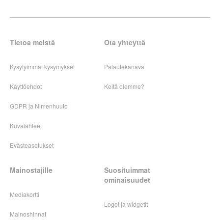
Tietoa meistä
Ota yhteyttä
Kysytyimmät kysymykset
Palautekanava
Käyttöehdot
Keitä olemme?
GDPR ja Nimenhuuto
Kuvalähteet
Evästeasetukset
Mainostajille
Suosituimmat
ominaisuudet
Mediakortti
Logot ja widgetit
Mainoshinnat