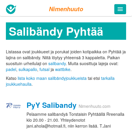
Nimenhuuto
Salibändy Pyhtää
Listassa ovat joukkueet ja porukat joiden kotipaikka on Pyhtää ja
lajina on salibändy. Niitä löytyy yhteensä 3 kappaletta.
Paikan
suosituin urheilulaji on
salibandy
. Muita suosittuja lajeja ovat:
padel
,
sulkapallo
,
futsal
ja
wattbike
.
Katso
lista koko maan salibändyjoukkueista
tai etsi
tarkalla
joukkuehaulla
.
PyY Salibandy
Nimenhuuto.com
Pelaamme salibandyä Torstaisin Pyhtäällä Rreenalla
klo 20.00 - 21.00. Yhteydenotot
jani.ahola@hotmail.fi, niin kerron lisää. T.Jani