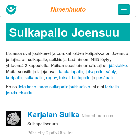
Nimenhuuto
Sulkapallo Joensuu
Listassa ovat joukkueet ja porukat joiden kotipaikka on Joensuu
ja lajina on sulkapallo, sulkkis ja badminton. Niitä löytyy
yhteensä 2 kappaletta.
Paikan suosituin urheilulaji on
jääkiekko
.
Muita suosittuja lajeja ovat:
kaukalopallo
,
jalkapallo
,
sähly
,
koripallo
,
sulkapallo
,
rugby
,
futsal
,
lentopallo
ja
pesäpallo
.
Katso
lista koko maan sulkapallojoukkueista
tai etsi
tarkalla
joukkuehaulla
.
Karjalan Sulka
Nimenhuuto.com
Sulkapalloseura
Päivitetty 6 päivää sitten