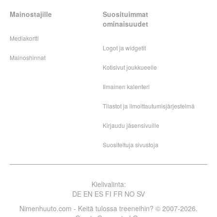
Mainostajille
Suosituimmat
ominaisuudet
Mediakortti
Logot ja widgetit
Mainoshinnat
Kotisivut joukkueelle
Ilmainen kalenteri
Tilastot ja ilmoittautumisjärjestelmä
Kirjaudu jäsensivuille
Suositeltuja sivustoja
Kielivalinta:
DE
EN
ES
FI
FR
NO
SV
Nimenhuuto.com - Keitä tulossa treeneihin? © 2007-2026.