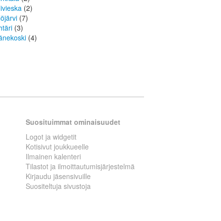
livieska
(2)
löjärvi
(7)
htäri
(3)
änekoski
(4)
Suosituimmat ominaisuudet
Logot ja widgetit
Kotisivut joukkueelle
Ilmainen kalenteri
Tilastot ja ilmoittautumisjärjestelmä
Kirjaudu jäsensivuille
Suositeltuja sivustoja