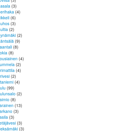
oviisa
(3)
asala
(3)
erihaka
(4)
ikkeli
(6)
uhos
(3)
ultia
(2)
ynämäki
(2)
äntsälä
(9)
aantali
(8)
okia
(8)
ousiainen
(4)
ummela
(2)
rimattila
(4)
rivesi
(2)
taniemi
(4)
ulu
(99)
ulunsalo
(2)
aimio
(8)
arainen
(13)
arkano
(3)
asila
(3)
etäjävesi
(3)
ieksämäki
(3)