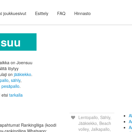
i joukkuesivut
Esittely
FAQ
Hinnasto
nsuu
ipaikka on Joensuu
Niitä löytyy
ulaji on
jääkiekko
.
pallo
,
sähly
,
a
pesäpallo
.
i etsi
tarkalla
A
Lentopallo, Sähly,
A
Jääkiekko, Beach
apahtumat Rankingliiga (koodi
A
volley, Jalkapallo,
oy-rankingliiga Whatsapp: