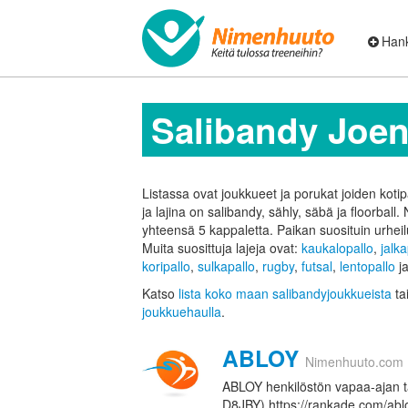
Hank
Salibandy Joe
Listassa ovat joukkueet ja porukat joiden kot
ja lajina on salibandy, sähly, säbä ja floorball. 
yhteensä 5 kappaletta.
Paikan suosituin urheil
Muita suosittuja lajeja ovat:
kaukalopallo
,
jalka
koripallo
,
sulkapallo
,
rugby
,
futsal
,
lentopallo
j
Katso
lista koko maan salibandyjoukkueista
ta
joukkuehaulla
.
ABLOY
Nimenhuuto.com
ABLOY henkilöstön vapaa-ajan t
D8JBY) https://rankade.com/abl