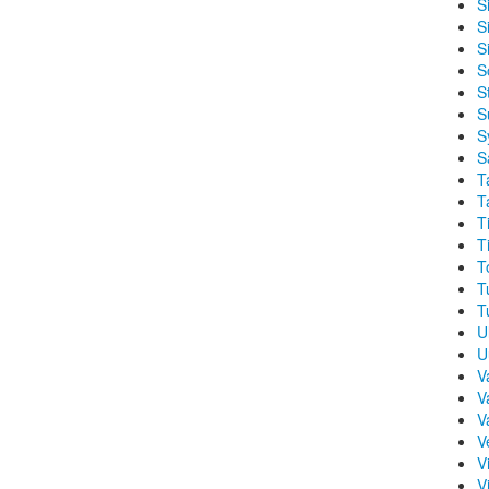
Si
S
S
S
S
S
S
S
T
T
T
T
T
T
T
U
U
V
V
V
V
Vi
V