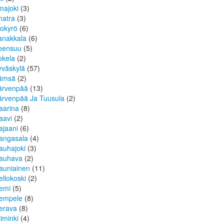
lmajoki
(3)
matra
(3)
sokyrö
(6)
anakkala
(6)
oensuu
(5)
okela
(2)
yväskylä
(57)
ämsä
(2)
ärvenpää
(13)
ärvenpää Ja Tuusula
(2)
aarina
(8)
aavi
(2)
ajaani
(6)
angasala
(4)
auhajoki
(3)
auhava
(2)
auniainen
(11)
ellokoski
(2)
emi
(5)
empele
(8)
erava
(8)
iiminki
(4)