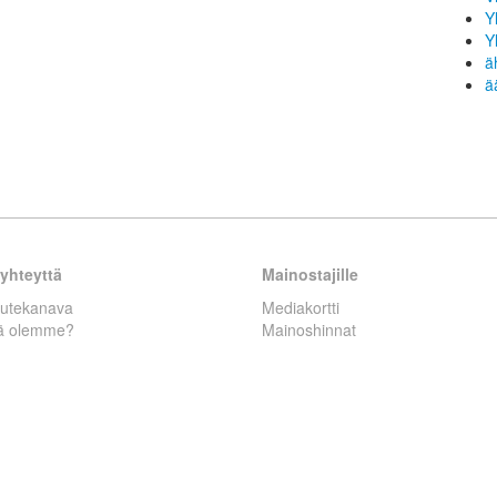
Y
Y
ä
ä
yhteyttä
Mainostajille
autekanava
Mediakortti
tä olemme?
Mainoshinnat