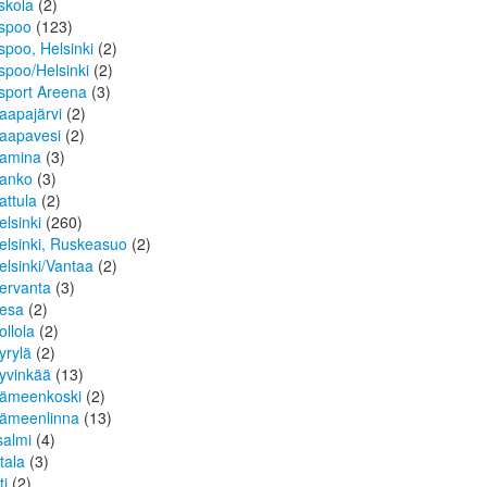
skola
(2)
spoo
(123)
spoo, Helsinki
(2)
spoo/Helsinki
(2)
sport Areena
(3)
aapajärvi
(2)
aapavesi
(2)
amina
(3)
anko
(3)
attula
(2)
elsinki
(260)
elsinki, Ruskeasuo
(2)
elsinki/Vantaa
(2)
ervanta
(3)
esa
(2)
ollola
(2)
yrylä
(2)
yvinkää
(13)
ämeenkoski
(2)
ämeenlinna
(13)
isalmi
(4)
ttala
(3)
ti
(2)