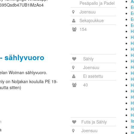
A
Pesäpallo ja Padel
UpJ695Qsdb47UB1iMzAo4
E
Joensuu
E
E
Sekajoukkue
E
154
H
H
H
H
- sählyvuoro
H
Sähly
H
H
Joensuu
helan Woiman sählyvuoro.
H
Ei asetettu
H
sähly on Noljakan koululla PE 19-
40
H
utta sitten)
H
H
H
H
H
I
m
Futis ja Sähly
Ii
a
Joensuu
Iit