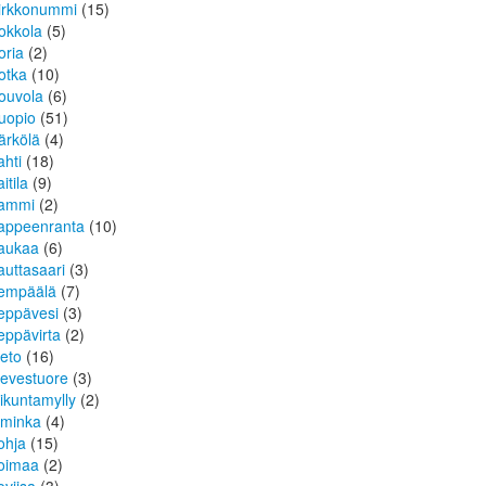
irkkonummi
(15)
okkola
(5)
oria
(2)
otka
(10)
ouvola
(6)
uopio
(51)
ärkölä
(4)
ahti
(18)
itila
(9)
ammi
(2)
appeenranta
(10)
aukaa
(6)
auttasaari
(3)
empäälä
(7)
eppävesi
(3)
eppävirta
(2)
ieto
(16)
ievestuore
(3)
iikuntamylly
(2)
iminka
(4)
ohja
(15)
oimaa
(2)