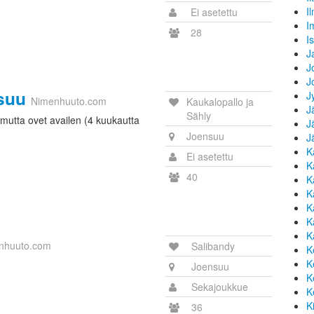
I
Ei asetettu
I
28
I
J
J
J
nsuu
J
Nimenhuuto.com
Kaukalopallo ja
J
Sähly
n,mutta ovet availen (4 kuukautta
J
Joensuu
J
K
Ei asetettu
K
40
K
K
K
K
K
nhuuto.com
Salibandy
K
K
Joensuu
K
Sekajoukkue
K
K
36