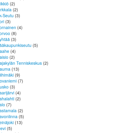
iikkiö
(2)
irkkala
(2)
k-Seutu
(3)
ori
(3)
ornainen
(4)
orvoo
(8)
yhtää
(3)
ääkaupunkiseutu
(5)
aahe
(4)
aisio
(2)
ajakylän Tenniskeskus
(2)
auma
(13)
iihimäki
(9)
ovaniemi
(7)
usko
(3)
aarijärvi
(4)
ahalahti
(2)
alo
(7)
astamala
(2)
avonlinna
(5)
einäjoki
(13)
ievi
(5)