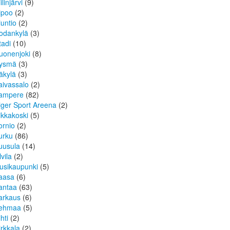
ilinjärvi
(9)
ipoo
(2)
iuntio
(2)
odankylä
(3)
tadi
(10)
uonenjoki
(8)
ysmä
(3)
äkylä
(3)
aivassalo
(2)
ampere
(82)
iger Sport Areena
(2)
ikkakoski
(5)
ornio
(2)
urku
(86)
uusula
(14)
lvila
(2)
usikaupunki
(5)
aasa
(6)
antaa
(63)
arkaus
(6)
ehmaa
(5)
hti
(2)
irkkala
(2)