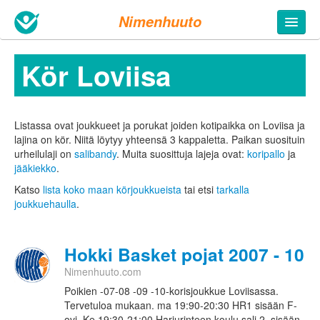
Nimenhuuto
Kör Loviisa
Listassa ovat joukkueet ja porukat joiden kotipaikka on Loviisa ja
lajina on kör. Niitä löytyy yhteensä 3 kappaletta.
Paikan suosituin
urheilulaji on
salibandy
. Muita suosittuja lajeja ovat:
koripallo
ja
jääkiekko
.
Katso
lista koko maan körjoukkueista
tai etsi
tarkalla
joukkuehaulla
.
Hokki Basket pojat 2007 - 10
Nimenhuuto.com
Poikien -07-08 -09 -10-korisjoukkue Loviisassa.
Tervetuloa mukaan. ma 19:90-20:30 HR1 sisään F-
ovi, Ke 19:30-21:00 Harjurinteen koulu sali 2, sisään