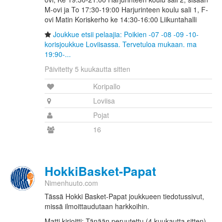
M-ovi ja To 17:30-19:00 Harjurinteen koulu sali 1, F-
ovi Matin Koriskerho ke 14:30-16:00 Liikuntahalli
Joukkue etsii pelaajia: Poikien -07 -08 -09 -10-
korisjoukkue Loviisassa. Tervetuloa mukaan. ma
19:90-...
Päivitetty 5 kuukautta sitten
Koripallo
Loviisa
Pojat
16
HokkiBasket-Papat
Nimenhuuto.com
Tässä Hokki Basket-Papat joukkueen tiedotussivut,
missä ilmoittaudutaan harkkoihin.
Matti kirjoitti: Tänään peruutettu (4 kuukautta sitten)