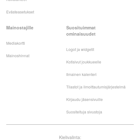
Evästeasetukset
Mainostajille
Suosituimmat
ominaisuudet
Mediakortti
Logot ja widgetit
Mainoshinnat
Kotisivut joukkueelle
Ilmainen kalenteri
Tilastot ja ilmoittautumisjärjestelmä
Kirjaudu jäsensivuille
Suositeltuja sivustoja
Kielivalinta: