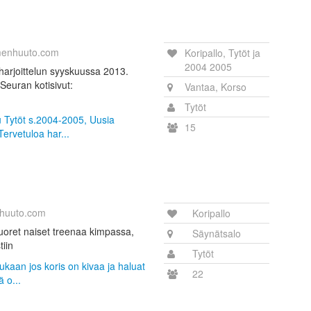
menhuuto.com
Koripallo, Tytöt ja
2004 2005
 harjoittelun syyskuussa 2013.
Seuran kotisivut:
Vantaa, Korso
Tytöt
u Tytöt s.2004-2005, Uusia
15
ervetuloa har...
huuto.com
Koripallo
nuoret naiset treenaa kimpassa,
Säynätsalo
tiin
Tytöt
ukaan jos koris on kivaa ja haluat
22
 o...