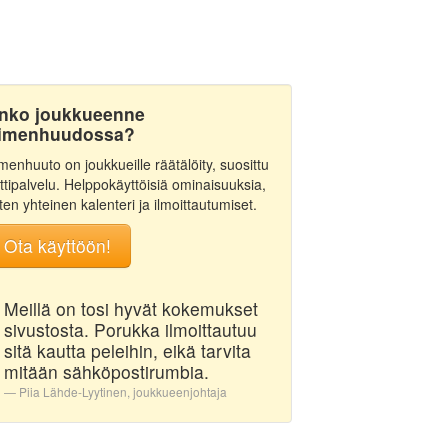
nko joukkueenne
imenhuudossa?
menhuuto on joukkueille räätälöity, suosittu
ttipalvelu. Helppokäyttöisiä ominaisuuksia,
ten yhteinen kalenteri ja ilmoittautumiset.
Ota käyttöön!
Meillä on tosi hyvät kokemukset
sivustosta. Porukka ilmoittautuu
sitä kautta peleihin, eikä tarvita
mitään sähköpostirumbia.
Piia Lähde-Lyytinen, joukkueenjohtaja