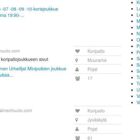
K
L
n -07 -08 -09 -10-korisjoukkue
L
ma 19:90-...
M
M
N
O
P
huuto.com
Koripallo
P
S
 koripallojoukkueen sivut
Muurame
S
men Urheilijat Minipoikien joukkue
Pojat
S
ukaa...
T
17
T
U
V
V
Nimenhuuto.com
Koripallo
Jyväskylä
Pojat
61