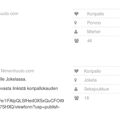
uuto.com
Koripallo
Porvoo
Miehet
46
Nimenhuuto.com
Koripallo
ille Jokelassa.
Jokela
olevasta linkistä koripallokauden
Sekajoukkue
18
s/d/e/1FAIpQLSfHedOXSxQuCFOil9
7SHXQ/viewform?usp=publish-