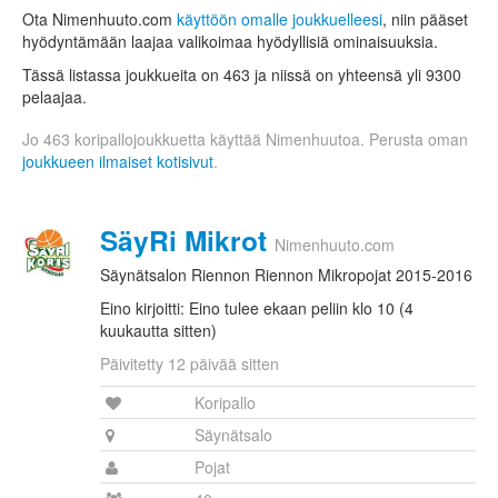
Ota Nimenhuuto.com
käyttöön omalle joukkuelleesi
, niin pääset
hyödyntämään laajaa valikoimaa hyödyllisiä ominaisuuksia.
Tässä listassa joukkueita on 463 ja niissä on yhteensä yli 9300
pelaajaa.
Jo 463 koripallojoukkuetta käyttää Nimenhuutoa. Perusta oman
joukkueen ilmaiset kotisivut
.
SäyRi Mikrot
Nimenhuuto.com
Säynätsalon Riennon Riennon Mikropojat 2015-2016
Eino kirjoitti: Eino tulee ekaan peliin klo 10 (4
kuukautta sitten)
Päivitetty 12 päivää sitten
Koripallo
Säynätsalo
Pojat