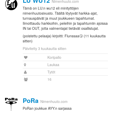
LU WU12
Nimenhuuto.com
Tämä on LU:n wu12 eli minityttöjen
nimenhuutosivusto. Täältä löytyvät harkka-ajat,
turnauspäivät ja muut joukkueen tapahtumat.
Ilmoittaudu harkkoihin, peleihin ja tapahtumiin ajoissa
IN tai OUT, jotta valmentajat tietävät osallistujat.
(poistettu pelaaja) kirjoitti: Flunssaa🤧 (11 kuukautta
sitten)
Päivitetty 3 kuukautta sitten
Koripallo
Laukaa
Tytöt
16
PoRa
Nimenhuuto.com
PoRan joukkue AYY:n sarjassa