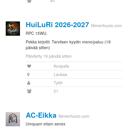
40
HuiLuRi 2026-2027
Nimenhuuto.com
RPC 15WU.
Pekka kirjoitti: Tarvitsen kyydin meno/paluu (19
päivää sitten)
Päivitetty 19 päivää sitten
Koripallo
Laukaa
Tytöt
21
AC-Eikka
Nimenhuuto.com
Umquam etiam senex