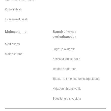
Kuvalähteet
Evästeasetukset
Mainostajille
Suosituimmat
ominaisuudet
Mediakortti
Logot ja widgetit
Mainoshinnat
Kotisivut joukkueelle
Ilmainen kalenteri
Tilastot ja ilmoittautumisjärjestelmä
Kirjaudu jäsensivuille
Suositeltuja sivustoja