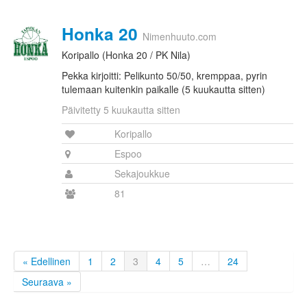
Honka 20
Nimenhuuto.com
Koripallo (Honka 20 / PK Nila)
Pekka kirjoitti: Pelikunto 50/50, kremppaa, pyrin
tulemaan kuitenkin paikalle (5 kuukautta sitten)
Päivitetty 5 kuukautta sitten
Koripallo
Espoo
Sekajoukkue
81
« Edellinen
1
2
3
4
5
…
24
Seuraava »