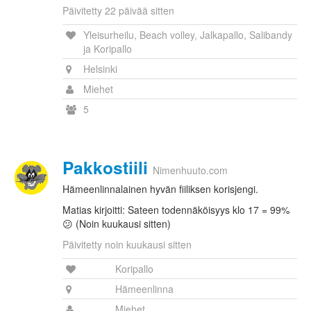
Päivitetty 22 päivää sitten
Yleisurheilu, Beach volley, Jalkapallo, Salibandy
ja Koripallo
Helsinki
Miehet
5
Pakkostiili
Nimenhuuto.com
Hämeenlinnalainen hyvän fiiliksen korisjengi.
Matias kirjoitti: Sateen todennäköisyys klo 17 = 99%
😕 (Noin kuukausi sitten)
Päivitetty noin kuukausi sitten
Koripallo
Hämeenlinna
Miehet