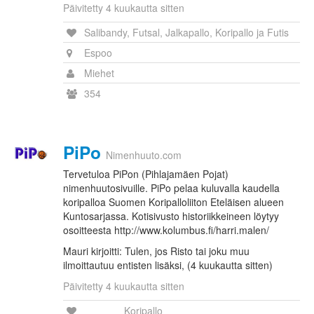
Päivitetty 4 kuukautta sitten
Salibandy, Futsal, Jalkapallo, Koripallo ja Futis
Espoo
Miehet
354
PiPo
Nimenhuuto.com
Tervetuloa PiPon (Pihlajamäen Pojat)
nimenhuutosivuille. PiPo pelaa kuluvalla kaudella
koripalloa Suomen Koripalloliiton Eteläisen alueen
Kuntosarjassa. Kotisivusto historiikkeineen löytyy
osoitteesta http://www.kolumbus.fi/harri.malen/
Mauri kirjoitti: Tulen, jos Risto tai joku muu
ilmoittautuu entisten lisäksi, (4 kuukautta sitten)
Päivitetty 4 kuukautta sitten
Koripallo