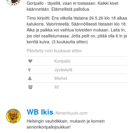
Goripallo - täysillä, vaan ei tosissaan. Kaikki kivet
käännetään. Eläimellistä palloilua.
Timo kirjoitti: Ens viikolla tiistaina 26.5.26 klo 18 alkaa
katukoris. Valorinteellä. Säännöllisesti tiistaisin klo 18.
Aika ja paikka voi vaihtua toiveiden mukaan. Laita In,
jos olet osallistumassa. Jotta pelit on, pitää olla 6 in ja
kenttä kuiva. (3 kuukautta sitten)
Päivitetty noin kuukausi sitten
Koripallo
Jyväskylä
Miehet
92
WB Ikis
Nimenhuuto.com
Helsingin vauhdikkain, mukavin ja komein
seniorikoripallojoukkue!