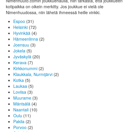
Nimenhuuto.comin joukkuehaulla, niin tarkasta, että joukkueen
kotipaikka on oikein merkitty. Jos joukkue ei vielä ole
Nimenhuudossa, niin lähetä ihmeessä heille vinkki.
Espoo
(31)
Helsinki
(72)
Hyvinkää
(4)
Hämeenlinna
(2)
Joensuu
(3)
Jokela
(5)
Jyväskylä
(20)
Kerava
(7)
Kirkkonummi
(2)
Klaukkala, Nurmijärvi
(2)
Kotka
(5)
Laukaa
(5)
Loviisa
(3)
Muurame
(3)
Mäntsälä
(4)
Naantali
(10)
Oulu
(11)
Pakila
(2)
Porvoo
(2)