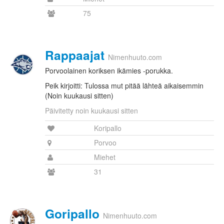
75
Rappaajat
Nimenhuuto.com
Porvoolainen koriksen ikämies -porukka.
Peik kirjoitti: Tulossa mut pitää lähteä aikaisemmin
(Noin kuukausi sitten)
Päivitetty noin kuukausi sitten
Koripallo
Porvoo
Miehet
31
Goripallo
Nimenhuuto.com