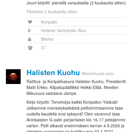
Jouni kirjoitti: pienellä varauksella (2 kuukautta sitten)
Päivitetty 2 kuukautta sitten
Koripallo
Helsinki Vartiokylän Alue
Miehet
37
Halisten Kuohu
Nimenhuuto.com
Raittius- ja Koripalloseura Halisten Kuohu. Presidentti
Matti Erkko. Kilpailupäällikkö Heikki Ellilä. Nivelien
liikkuvuus vastaava Jampe.
Keijo kirjoitti: Tervehdys kaikki Koripallon Ystävät!
Jatkamme menestyksekästä pelitoimintaamme taas
uudella kaudella ensi syksynä! Olen varannut taas
Aninkaisten G-salin perjantaisin klo 16-17 pelejämme
varten. Pelit alkavat ensimmäisen kerran 4.9.2026 ja
viimeisin vuoromme on huhtikuussa 23.4.2027.