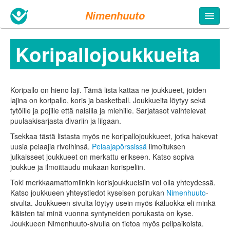
Nimenhuuto
Koripallo­joukkueita
Koripallo on hieno laji. Tämä lista kattaa ne joukkueet, joiden
lajina on koripallo, koris ja basketball. Joukkueita löytyy sekä
tytöille ja pojille että naisilla ja miehille. Sarjatasot vaihtelevat
puulaakisarjasta divariin ja liigaan.
Tsekkaa tästä listasta myös ne koripallo­joukkueet, jotka hakevat
uusia pelaajia riveihinsä.
Pelaajapörssissä
ilmoituksen
julkaisseet joukkueet on merkattu erikseen. Katso sopiva
joukkue ja ilmoittaudu mukaan koris­peliin.
Toki merkkaamattomiinkin korisjoukkueisiin voi olla yhteydessä.
Katso joukkueen yhteystiedot kyseisen porukan
Nimenhuuto
-
sivulta. Joukkueen sivulta löytyy usein myös ikäluokka eli minkä
ikäisten tai minä vuonna syntyneiden porukasta on kyse.
Joukkueen Nimenhuuto-sivulla on tietoa myös pelipaikoista.