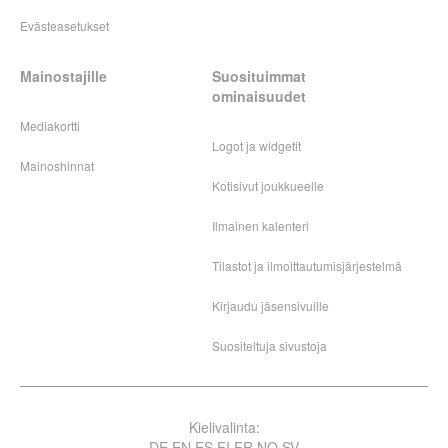
Evästeasetukset
Mainostajille
Suosituimmat
ominaisuudet
Mediakortti
Logot ja widgetit
Mainoshinnat
Kotisivut joukkueelle
Ilmainen kalenteri
Tilastot ja ilmoittautumisjärjestelmä
Kirjaudu jäsensivuille
Suositeltuja sivustoja
Kielivalinta:
DE
EN
ES
FI
FR
NO
SV