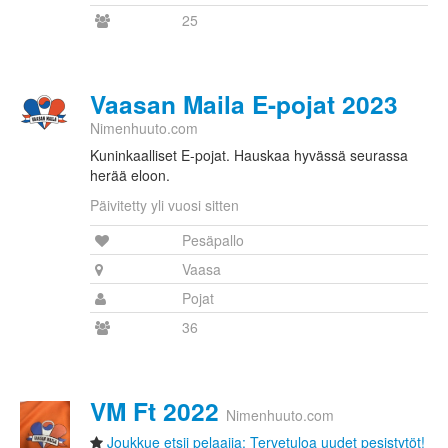
25
Vaasan Maila E-pojat 2023
Nimenhuuto.com
Kuninkaalliset E-pojat. Hauskaa hyvässä seurassa
herää eloon.
Päivitetty yli vuosi sitten
Pesäpallo
Vaasa
Pojat
36
VM Ft 2022
Nimenhuuto.com
Joukkue etsii pelaajia: Tervetuloa uudet pesistytöt!