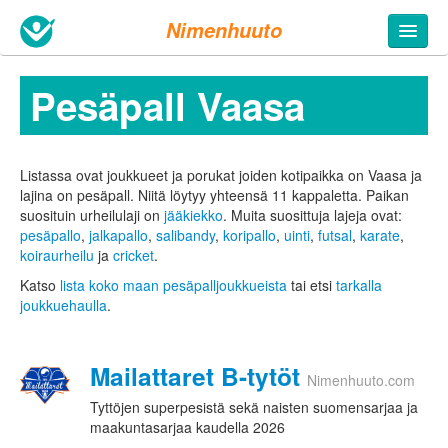
Nimenhuuto
Pesäpall Vaasa
Listassa ovat joukkueet ja porukat joiden kotipaikka on Vaasa ja
lajina on pesäpall. Niitä löytyy yhteensä 11 kappaletta.
Paikan
suosituin urheilulaji on
jääkiekko
. Muita suosittuja lajeja ovat:
pesäpallo
,
jalkapallo
,
salibandy
,
koripallo
,
uinti
,
futsal
,
karate
,
koiraurheilu
ja
cricket
.
Katso
lista koko maan pesäpalljoukkueista
tai etsi
tarkalla
joukkuehaulla
.
Mailattaret B-tytöt
Nimenhuuto.com
Tyttöjen superpesistä sekä naisten suomensarjaa ja
maakuntasarjaa kaudella 2026