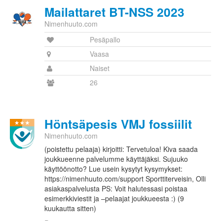
Mailattaret BT-NSS 2023
Nimenhuuto.com
Pesäpallo
Vaasa
Naiset
26
Höntsäpesis VMJ fossiilit
Nimenhuuto.com
(poistettu pelaaja) kirjoitti: Tervetuloa! Kiva saada
joukkueenne palvelumme käyttäjäksi. Sujuuko
käyttöönotto? Lue usein kysytyt kysymykset:
https://nimenhuuto.com/support Sporttiterveisin, Olli
asiakaspalvelusta PS: Voit halutessasi poistaa
esimerkkiviestit ja –pelaajat joukkueesta :) (9
kuukautta sitten)