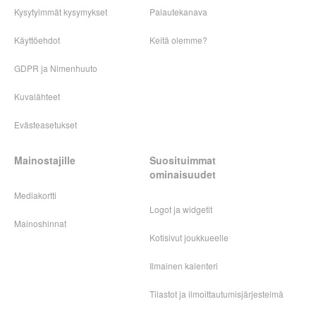
Kysytyimmät kysymykset
Palautekanava
Käyttöehdot
Keitä olemme?
GDPR ja Nimenhuuto
Kuvalähteet
Evästeasetukset
Mainostajille
Suosituimmat
ominaisuudet
Mediakortti
Logot ja widgetit
Mainoshinnat
Kotisivut joukkueelle
Ilmainen kalenteri
Tilastot ja ilmoittautumisjärjestelmä