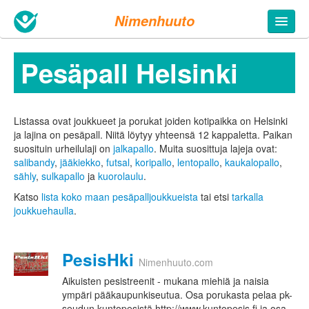
Nimenhuuto
Pesäpall Helsinki
Listassa ovat joukkueet ja porukat joiden kotipaikka on Helsinki
ja lajina on pesäpall. Niitä löytyy yhteensä 12 kappaletta.
Paikan
suosituin urheilulaji on
jalkapallo
. Muita suosittuja lajeja ovat:
salibandy
,
jääkiekko
,
futsal
,
koripallo
,
lentopallo
,
kaukalopallo
,
sähly
,
sulkapallo
ja
kuorolaulu
.
Katso
lista koko maan pesäpalljoukkueista
tai etsi
tarkalla
joukkuehaulla
.
PesisHki
Nimenhuuto.com
Aikuisten pesistreenit - mukana miehiä ja naisia
ympäri pääkaupunkiseutua. Osa porukasta pelaa pk-
seudun kuntopesistä http://www.kuntopesis.fi ja osa