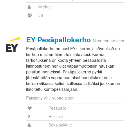
Miehet
56
EY Pesäpallokerho
Nimenhuuto.com
Pesäpallokerho on uusi EY:n kerho ja käynnissä on
kerhon ensimmäinen toimintavuosi. Kerhon
tarkoituksena on koota yhteen pesäpallosta
kiinnostuneet henkilöt vapaamuotoisen hauskan
pelailun merkeissä. Pesäpallokerho pyrkii
järjestämään vapaamuotoiset harjoitukset noin
kerran viikossa kelien salliessa ja lisäksi joukkue on
ilmoitettu kuntopesissarjaan.
Päivitetty yli 7 vuotta sitten
Pesäpallo
Helsinki
Sekajoukkue