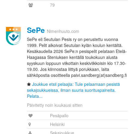
79
SePe
Nimenhuuto.com
SePe eli Seutulan Pesis ry on perustettu vuonna
1999. Pelit alkoivat Seutulan kylän koulun kentältä.
Kesäkaudella 2026 SePe:n pesispelit pelataan Etelä-
Haagassa Steniuksen kentällä toukokuun alusta
syyskuun loppuun viikottain keskiviikkoisin klo 17.30-
19.00. Jos kiinnostaa liittyä porukkaan, laita
sähköpostia osoitteella paivi.sandberg(at)sandberg.fi
Joukkue etsii pelaajia: Tule pelaamaan pesistä
sekajoukkueissa, ilman suuria suorituspaineita.
Pelata...
Päivitetty noin kuukausi sitten
Pesäpallo
Helsinki
Sekajoukkue