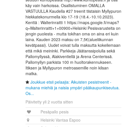
käy vain harkoissa. Osallistuminen OMALLA
VASTUULLA Kaudella #27 treenit tiistaisin Myllypuron
hiekkatekonurmella klo 17-19 (18.4.-10.10.2023).
Kenttä : Walterinraitti 1 https://maps.google.fi/maps?
q=Walterinraitti+1+00900+Helsinki Pesisvarusteita on
jengin puolesta - mutta tokihan oma on aina eri kuin
laina. Kauden 2023 maksu on 7,5€(alueliikunnan
kevätpassi). Uudet voivat tulla maksutta kokeilemaan
että mikä meininki. Parkkeja Jäätanssipolulla sekä
Pallomyllyssä, Alakiventiellä ja Arena Centerissä.
Pallomyllyn parkista 100 m huoltorakennukseen.
Itiksen ja Myllypuron metroasemille noin kilsan
matka.
Joukkue etsii pelaajia: Aikuisten pesistreenit -
mukana miehiä ja naisia ympäri pääkaupunkiseutua.
Os...
Päivitetty yli 2 vuotta sitten
Pesäpallo pesis
Helsinki Vantaa Espoo